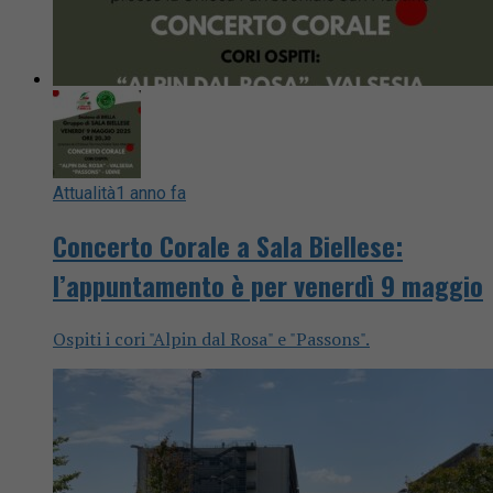
Attualità
1 anno fa
Concerto Corale a Sala Biellese:
l’appuntamento è per venerdì 9 maggio
Ospiti i cori "Alpin dal Rosa" e "Passons".