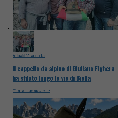
Attualità
1 anno fa
Il cappello da alpino di Giuliano Fighera
ha sfilato lungo le vie di Biella
Tanta commozione