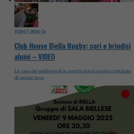
Video
1 anno fa
Club House Biella Rugby: cori e brindisi
alpini – VIDEO
La casa dei gialloverdi in questi giorni ospita centinaia
di penne nere