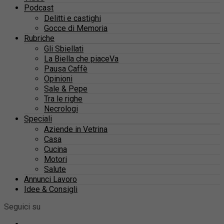
Podcast
Delitti e castighi
Gocce di Memoria
Rubriche
Gli Sbiellati
La Biella che piaceVa
Pausa Caffè
Opinioni
Sale & Pepe
Tra le righe
Necrologi
Speciali
Aziende in Vetrina
Casa
Cucina
Motori
Salute
Annunci Lavoro
Idee & Consigli
Seguici su