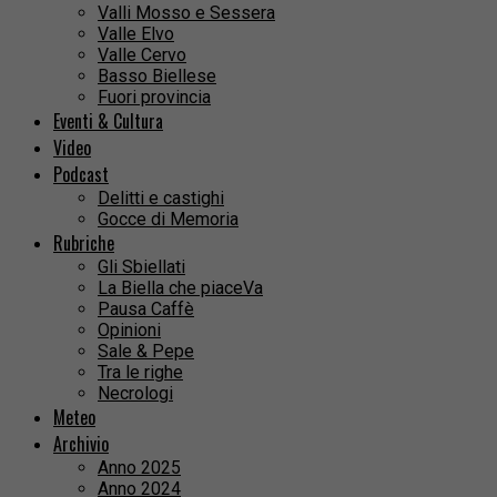
Valli Mosso e Sessera
Valle Elvo
Valle Cervo
Basso Biellese
Fuori provincia
Eventi & Cultura
Video
Podcast
Delitti e castighi
Gocce di Memoria
Rubriche
Gli Sbiellati
La Biella che piaceVa
Pausa Caffè
Opinioni
Sale & Pepe
Tra le righe
Necrologi
Meteo
Archivio
Anno 2025
Anno 2024