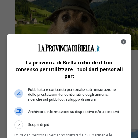
La provincia di Biella richiede il tuo
consenso per utilizzare i tuoi dati personali
per:
Attualità
1 anno fa
Pubblicità e contenuti personalizzati, misurazione
Oggi in edicola tutti i selfie
delle prestazioni dei contenuti e degli annunci,
ricerche sul pubblico, sviluppo di servizi
dell’Adunata degli alpini
Archiviare informazioni su dispositivo e/o accedervi
Sul giornale La Provincia di Biella.it
Scopri di più
I tuoi dati personali verranno trattati da 431 partner e le