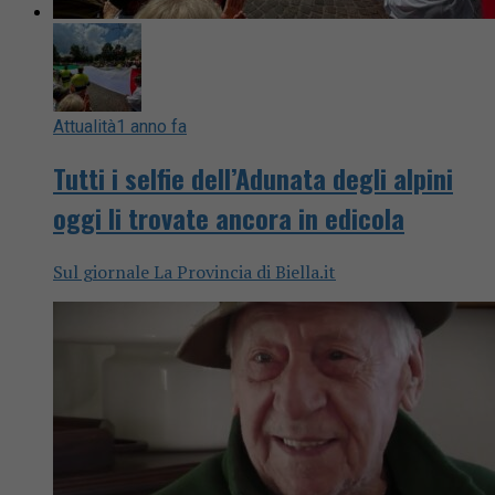
Attualità
1 anno fa
Tutti i selfie dell’Adunata degli alpini
oggi li trovate ancora in edicola
Sul giornale La Provincia di Biella.it