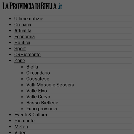
Ultime notizie
Cronaca
Attualità
Economia
Politica
Sport
CRPiemonte
Zone
Biella
Circondario
Cossatese
Valli Mosso e Sessera
Valle Elvo
Valle Cervo
Basso Biellese
Fuori provincia
Eventi & Cultura
Piemonte
Meteo
Video