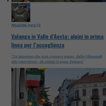
Attualità
6 mesi fa
Valanga in Valle d’Aosta: alpini in prima
linea per l’accoglienza
"Un impegno che non conosce pause: dalle Olimpiadi
alle emergenze, gli Alpini ci sono. Sempre"