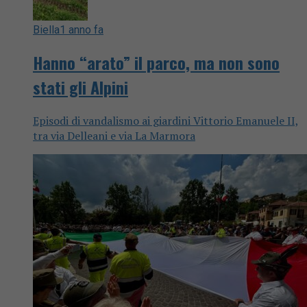
Biella
1 anno fa
Hanno “arato” il parco, ma non sono
stati gli Alpini
Episodi di vandalismo ai giardini Vittorio Emanuele II,
tra via Delleani e via La Marmora