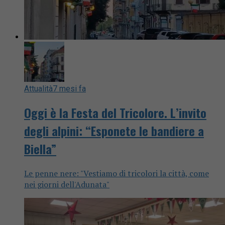
Attualità
7 mesi fa
Oggi è la Festa del Tricolore. L’invito
degli alpini: “Esponete le bandiere a
Biella”
Le penne nere: "Vestiamo di tricolori la città, come
nei giorni dell'Adunata"