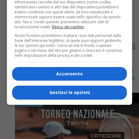
informazioni raccolte dal tuo dispositivo (come cookie,
identificatori univoci e altri dati del dispositivo) potrebbero
essere condivise con questi ultimi, da loro visualizzate e
memorizzate oppure essere usate nello specifico da questo
sito. Noi e i nostri partner potremmo utilizzare dati di
localizzazione esatti.
Elenco dei partner
.
Biella
3 anni fa
Alcuni fornitori potrebbero trattare i tuoi dati personali sulla
base dell'interesse legittimo, al quale puoi opporti gestendo
L’odissea dei sindaci biellesi su RaiTre:
le tue opzioni qui sotto. Cerca un link in fondo a questa
pagina o nel menu del sito per gestire o revocare il consenso
“Aspettiamo i fondi Pnrr”
nelle impostazioni della privacy e dei cookie.
Il talk show Agorà ha fatto visita ad alcune comunità
Acconsento
del territorio, evidenziando importanti ritardi per ciò
che ruota intorno al Pnrr
Gestisci le opzioni