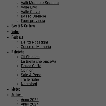
Valli Mosso e Sessera
Valle Elvo
Valle Cervo
Basso Biellese
Fuori provincia
Eventi & Cultura
Video
Podcast
Delitti e castighi
Gocce di Memoria
Rubriche
Gli Sbiellati
La Biella che piaceVa
Pausa Caffè
Opinioni
Sale & Pepe
Tra le righe
Necrologi
Meteo
Archivio
Anno 2025
Anno 2024