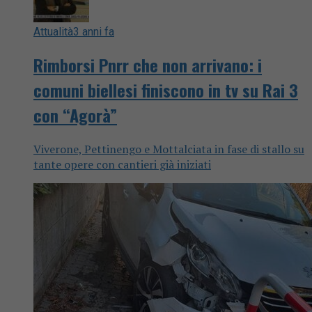
Attualità
3 anni fa
Rimborsi Pnrr che non arrivano: i
comuni biellesi finiscono in tv su Rai 3
con “Agorà”
Viverone, Pettinengo e Mottalciata in fase di stallo su
tante opere con cantieri già iniziati