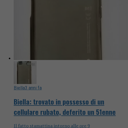
Biella
3 anni fa
Biella: trovato in possesso di un
cellulare rubato, deferito un 51enne
Il fatto stamattina intorno alle ore 9