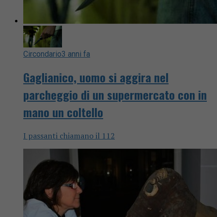
Circondario
3 anni fa
Gaglianico, uomo si aggira nel
parcheggio di un supermercato con in
mano un coltello
I passanti chiamano il 112