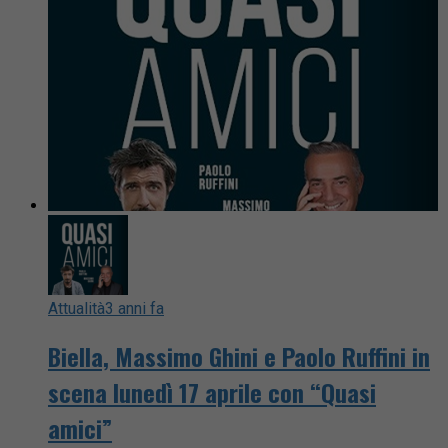
Attualità
3 anni fa
Biella, Massimo Ghini e Paolo Ruffini in
scena lunedì 17 aprile con “Quasi
amici”