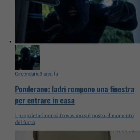
Circondario
3 anni fa
Ponderano: ladri rompono una finestra
per entrare in casa
I proprietari non si trovavano sul posto al momento
del furto