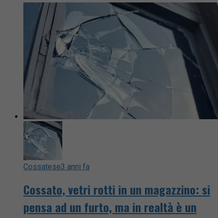
Cossatese
3 anni fa
Cossato, vetri rotti in un magazzino: si
pensa ad un furto, ma in realtà è un