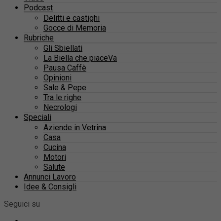
Podcast
Delitti e castighi
Gocce di Memoria
Rubriche
Gli Sbiellati
La Biella che piaceVa
Pausa Caffè
Opinioni
Sale & Pepe
Tra le righe
Necrologi
Speciali
Aziende in Vetrina
Casa
Cucina
Motori
Salute
Annunci Lavoro
Idee & Consigli
Seguici su