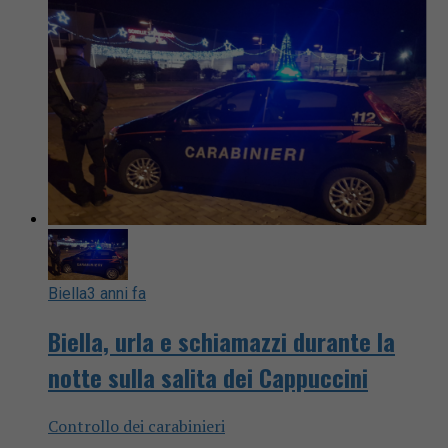
Biella
3 anni fa
Biella, urla e schiamazzi durante la
notte sulla salita dei Cappuccini
Controllo dei carabinieri