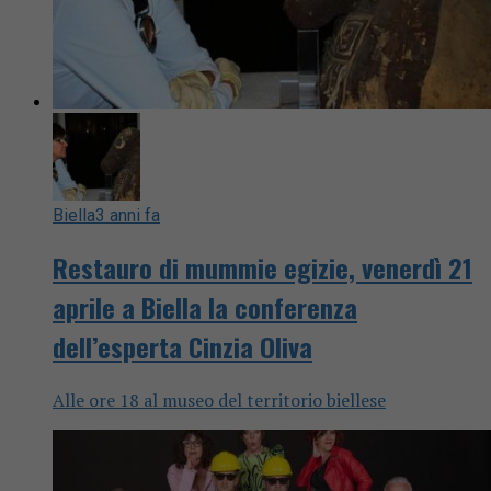
Biella
3 anni fa
Restauro di mummie egizie, venerdì 21
aprile a Biella la conferenza
dell’esperta Cinzia Oliva
Alle ore 18 al museo del territorio biellese