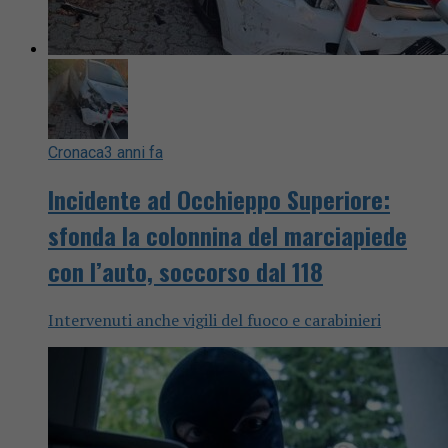
Cronaca
3 anni fa
Incidente ad Occhieppo Superiore:
sfonda la colonnina del marciapiede
con l’auto, soccorso dal 118
Intervenuti anche vigili del fuoco e carabinieri