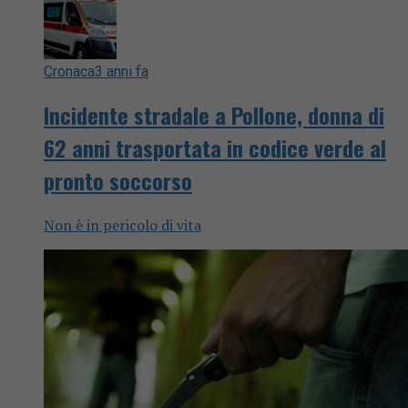
Cronaca
3 anni fa
Incidente stradale a Pollone, donna di
62 anni trasportata in codice verde al
pronto soccorso
Non è in pericolo di vita