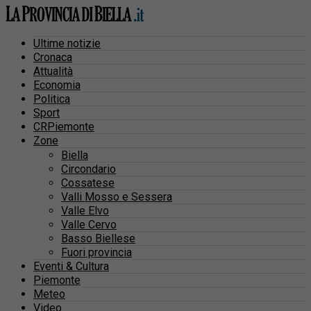
Ultime notizie
Cronaca
Attualità
Economia
Politica
Sport
CRPiemonte
Zone
Biella
Circondario
Cossatese
Valli Mosso e Sessera
Valle Elvo
Valle Cervo
Basso Biellese
Fuori provincia
Eventi & Cultura
Piemonte
Meteo
Video