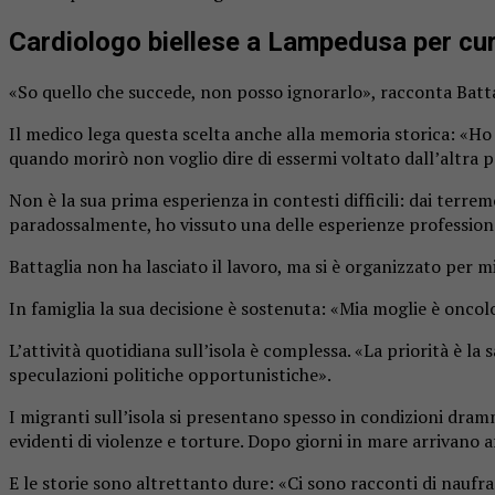
Cardiologo biellese a Lampedusa per cur
«So quello che succede, non posso ignorarlo», racconta Battagl
Il medico lega questa scelta anche alla memoria storica: «H
quando morirò non voglio dire di essermi voltato dall’altra p
Non è la sua prima esperienza in contesti difficili: dai terrem
paradossalmente, ho vissuto una delle esperienze professiona
Battaglia non ha lasciato il lavoro, ma si è organizzato per 
In famiglia la sua decisione è sostenuta: «Mia moglie è oncolo
L’attività quotidiana sull’isola è complessa. «La priorità è la
speculazioni politiche opportunistiche».
I migranti sull’isola si presentano spesso in condizioni dra
evidenti di violenze e torture. Dopo giorni in mare arrivano af
E le storie sono altrettanto dure: «Ci sono racconti di naufra