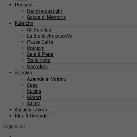
Podcast
Delitti e castighi
Gocce di Memoria
Rubriche
Gli Sbiellati
La Biella che piaceVa
Pausa Caffè
Opinioni
Sale & Pepe
Tra le righe
Necrologi
Speciali
Aziende in Vetrina
Casa
Cucina
Motori
Salute
Annunci Lavoro
Idee & Consigli
Seguici su