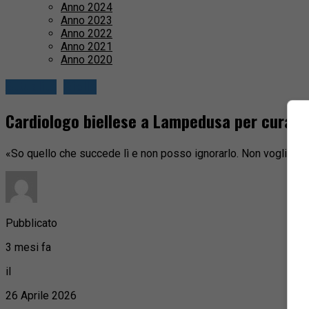
Anno 2024
Anno 2023
Anno 2022
Anno 2021
Anno 2020
Attualità
Biella
Cardiologo biellese a Lampedusa per curare 
«So quello che succede lì e non posso ignorarlo. Non voglio volt
Pubblicato
3 mesi fa
il
26 Aprile 2026