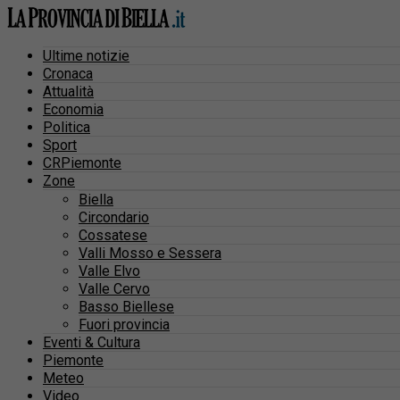
Ultime notizie
Cronaca
Attualità
Economia
Politica
Sport
CRPiemonte
Zone
Biella
Circondario
Cossatese
Valli Mosso e Sessera
Valle Elvo
Valle Cervo
Basso Biellese
Fuori provincia
Eventi & Cultura
Piemonte
Meteo
Video