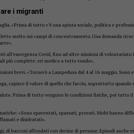
are i migranti
ia. «Prima di tutto c’è una spinta sociale, politica e professi
o letto molto sui campi di concentramento. Una domanda ricorr
arte».
oti all’emergenza Covid, fino ad altre missioni di volontariato 
li più complete: eri medico a tutto tondo».
missioni brevi. «Tornerò a Lampedusa dal 4 al 16 maggio. Sono 
ga, capisce il valore di quello che faccio, soprattutto quando s
 salute. Prima di tutto vengono le condizioni fisiche, poi tutto 
mmatiche: «Sono spaventati, spaesati, provati. Molti hanno dif
famati e disidratati».
gi, di barconi affondati con decine di persone. Episodi anche e