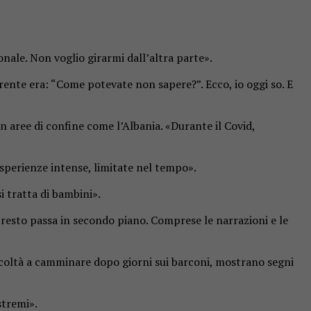
onale. Non voglio girarmi dall’altra parte».
ente era: “Come potevate non sapere?”. Ecco, io oggi so. E
in aree di confine come l’Albania. «Durante il Covid,
esperienze intense, limitate nel tempo».
i tratta di bambini».
il resto passa in secondo piano. Comprese le narrazioni e le
ficoltà a camminare dopo giorni sui barconi, mostrano segni
stremi».