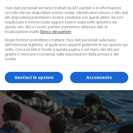
I tuoi dati personali verranno trattati da 431 partner e le informazioni
raccolte dal tuo dispositivo (come cookie, identificatori univoci e altri dati
del dispositivo) potrebbero essere condivise con questi ultimi, da loro
visualizzate e memorizzate oppure essere usate nello specifico da
questo sito. Noi e i nostri partner potremmo utilizzare dati di
localizzazione esatti.
Elenco dei partner
.
Alcuni fornitori potrebbero trattare i tuoi dati personali sulla base
dell'interesse legittimo, al quale puoi opporti gestendo le tue opzioni qui
sotto. Cerca un link in fondo a questa pagina o nel menu del sito per
gestire o revocare il consenso nelle impostazioni della privacy e dei
cookie.
Gestisci le opzioni
Acconsento