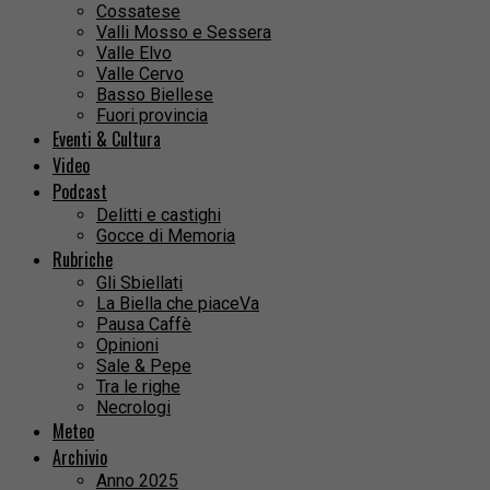
Cossatese
Valli Mosso e Sessera
Valle Elvo
Valle Cervo
Basso Biellese
Fuori provincia
Eventi & Cultura
Video
Podcast
Delitti e castighi
Gocce di Memoria
Rubriche
Gli Sbiellati
La Biella che piaceVa
Pausa Caffè
Opinioni
Sale & Pepe
Tra le righe
Necrologi
Meteo
Archivio
Anno 2025