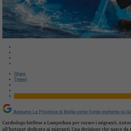
Share
Tweet
Aggiungi La Provincia di Biella come
Fonte preferita su G
Cardiologo biellese a Lampedusa per curare i migranti. Anton
all’hotspot dedicato ai migranti. Una decisione che nasce da m