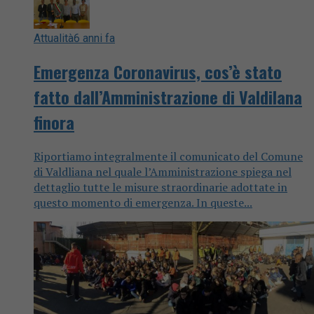
Attualità
6 anni fa
Emergenza Coronavirus, cos’è stato
fatto dall’Amministrazione di Valdilana
finora
Riportiamo integralmente il comunicato del Comune
di Valdliana nel quale l’Amministrazione spiega nel
dettaglio tutte le misure straordinarie adottate in
questo momento di emergenza. In queste...