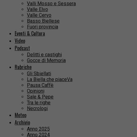
Valli Mosso e Sessera
Valle Elvo
Valle Cervo
Basso Biellese
Fuori provincia
Eventi & Cultura
Video
Podcast
Delitti e castighi
Gocce di Memoria
Rubriche
Gli Sbiellati
La Biella che piaceVa
Pausa Caffè
Opinioni
Sale & Pepe
Tra le righe
Necrologi
Meteo
Archivio
Anno 2025
Anno 2024