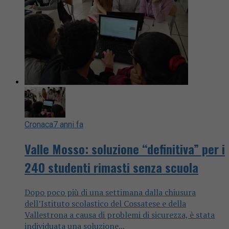
Cronaca
7 anni fa
Valle Mosso: soluzione “definitiva” per i
240 studenti rimasti senza scuola
Dopo poco più di una settimana dalla chiusura
dell’Istituto scolastico del Cossatese e della
Vallestrona a causa di problemi di sicurezza, è stata
individuata una soluzione...