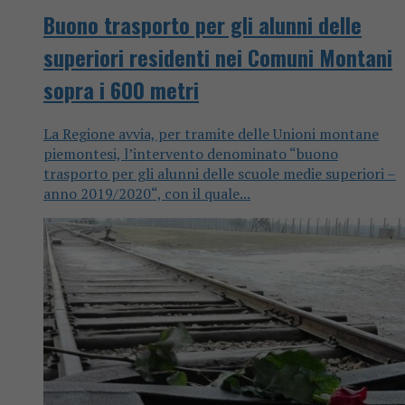
Buono trasporto per gli alunni delle
superiori residenti nei Comuni Montani
sopra i 600 metri
La Regione avvia, per tramite delle Unioni montane
piemontesi, l’intervento denominato “buono
trasporto per gli alunni delle scuole medie superiori –
anno 2019/2020“, con il quale...