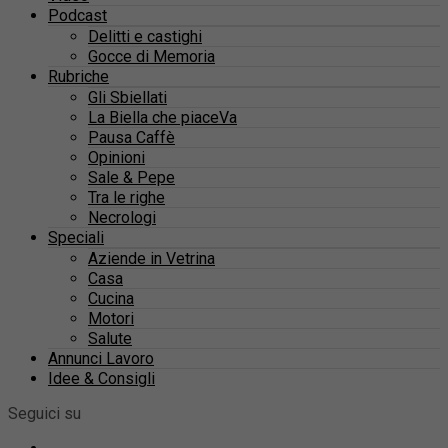
Podcast
Delitti e castighi
Gocce di Memoria
Rubriche
Gli Sbiellati
La Biella che piaceVa
Pausa Caffè
Opinioni
Sale & Pepe
Tra le righe
Necrologi
Speciali
Aziende in Vetrina
Casa
Cucina
Motori
Salute
Annunci Lavoro
Idee & Consigli
Seguici su