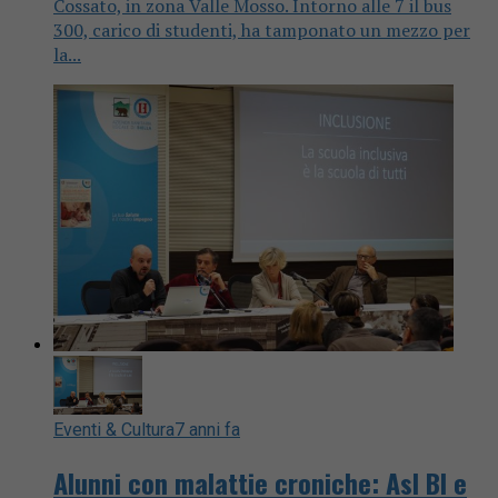
Cossato, in zona Valle Mosso. Intorno alle 7 il bus
300, carico di studenti, ha tamponato un mezzo per
la...
Eventi & Cultura
7 anni fa
Alunni con malattie croniche: Asl BI e