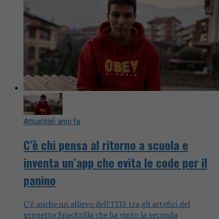
Attualità
6 anni fa
C’è chi pensa al ritorno a scuola e
inventa un’app che evita le code per il
panino
C’è anche un allievo dell’ITIS tra gli artefici del
progetto Snackzilla che ha vinto la seconda