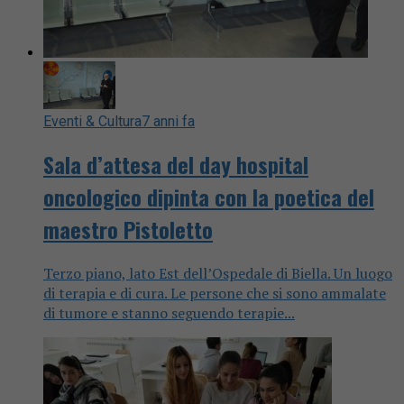
Eventi & Cultura
7 anni fa
Sala d’attesa del day hospital
oncologico dipinta con la poetica del
maestro Pistoletto
Terzo piano, lato Est dell’Ospedale di Biella. Un luogo
di terapia e di cura. Le persone che si sono ammalate
di tumore e stanno seguendo terapie...