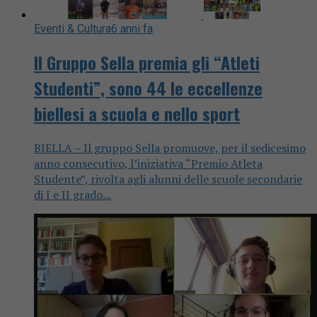
Eventi & Cultura
6 anni fa
Il Gruppo Sella premia gli “Atleti
Studenti”, sono 44 le eccellenze
biellesi a scuola e nello sport
BIELLA – Il gruppo Sella promuove, per il sedicesimo
anno consecutivo, l’iniziativa “Premio Atleta
Studente”, rivolta agli alunni delle scuole secondarie
di I e II grado...