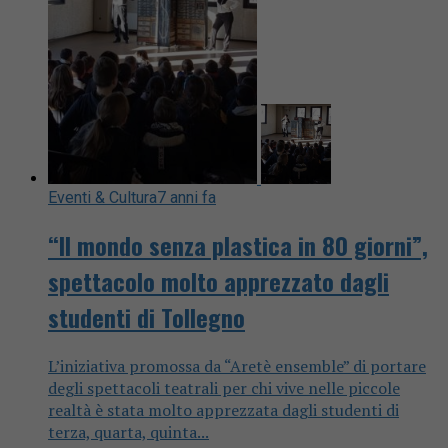
Eventi & Cultura
7 anni fa
“Il mondo senza plastica in 80 giorni”,
spettacolo molto apprezzato dagli
studenti di Tollegno
L’iniziativa promossa da “Aretè ensemble” di portare
degli spettacoli teatrali per chi vive nelle piccole
realtà è stata molto apprezzata dagli studenti di
terza, quarta, quinta...