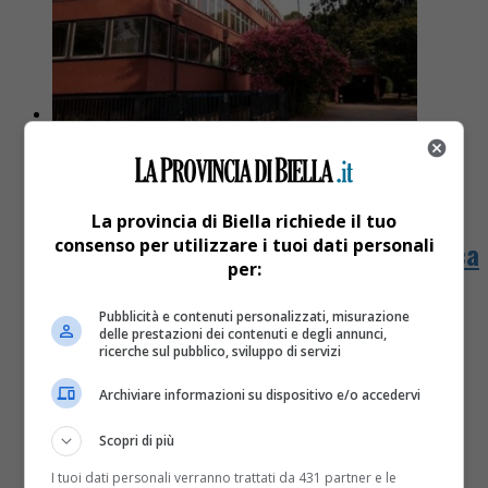
Cronaca
7 anni fa
La provincia di Biella richiede il tuo
consenso per utilizzare i tuoi dati personali
Paura fra gli studenti in gita scolastica
per:
Un automobilista continuava a battere i pugni sul
Pubblicità e contenuti personalizzati, misurazione
parabrezza del suo pullman, lui, temendo che la
delle prestazioni dei contenuti e degli annunci,
ricerche sul pubblico, sviluppo di servizi
situazione degenerasse, è sceso dall’autobus
impugnando una mazza per spaventarlo....
Archiviare informazioni su dispositivo e/o accedervi
Scopri di più
I tuoi dati personali verranno trattati da 431 partner e le