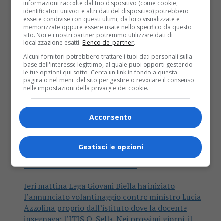
informazioni raccolte dal tuo dispositivo (come cookie,
identificatori univoci e altri dati del dispositivo) potrebbero
essere condivise con questi ultimi, da loro visualizzate e
memorizzate oppure essere usate nello specifico da questo
sito. Noi e i nostri partner potremmo utilizzare dati di
localizzazione esatti.
Elenco dei partner
.
Alcuni fornitori potrebbero trattare i tuoi dati personali sulla
base dell'interesse legittimo, al quale puoi opporti gestendo
le tue opzioni qui sotto. Cerca un link in fondo a questa
pagina o nel menu del sito per gestire o revocare il consenso
nelle impostazioni della privacy e dei cookie.
Acconsento
Politica
7 anni fa
I giovani della Lega contestano il
Gestisci le opzioni
ministro Lucia Azzolina
Ieri mattina Lega Giovani Biella ha iniziato
l’annunciato volantinaggio contro ministro Lucia
Azzolina proprio dall’istituto dove la docente
insegnava: l’ITIS Q. Sella. Nei prossimi giorni, il...