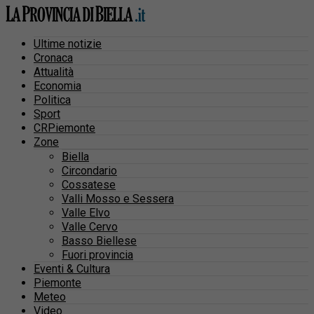
Ultime notizie
Cronaca
Attualità
Economia
Politica
Sport
CRPiemonte
Zone
Biella
Circondario
Cossatese
Valli Mosso e Sessera
Valle Elvo
Valle Cervo
Basso Biellese
Fuori provincia
Eventi & Cultura
Piemonte
Meteo
Video