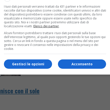
I tuoi dati personali verranno trattati da 431 partner e le informazioni
gennaio
raccolte dal tuo dispositivo (come cookie, identificatori univoci e altri dati
del dispositivo) potrebbero essere condivise con questi ultimi, da loro
visualizzate e memorizzate oppure essere usate nello specifico da
questo sito. Noi e i nostri partner potremmo utilizzare dati di
localizzazione esatti.
Elenco dei partner
.
Alcuni fornitori potrebbero trattare i tuoi dati personali sulla base
dell'interesse legittimo, al quale puoi opporti gestendo le tue opzioni qui
sotto. Cerca un link in fondo a questa pagina o nel menu del sito per
gestire o revocare il consenso nelle impostazioni della privacy e dei
cookie.
Gestisci le opzioni
Acconsento
nisce con il sole