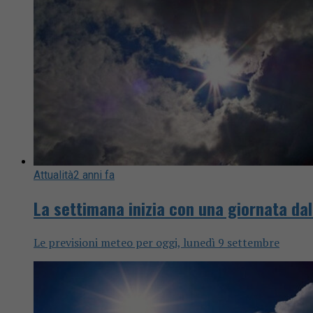
Attualità
2 anni fa
La settimana inizia con una giornata da
Le previsioni meteo per oggi, lunedì 9 settembre