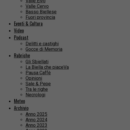
Valle Elvo
Valle Cervo
Basso Biellese
Fuori provincia
Eventi & Cultura
Video
Podcast
Delitti e castighi
Gocce di Memoria
Rubriche
Gli Sbiellati
La Biella che piaceVa
Pausa Caffè
Opinioni
Sale & Pepe
Tra le righe
Necrologi
Meteo
Archivio
Anno 2025
Anno 2024
Anno 2023