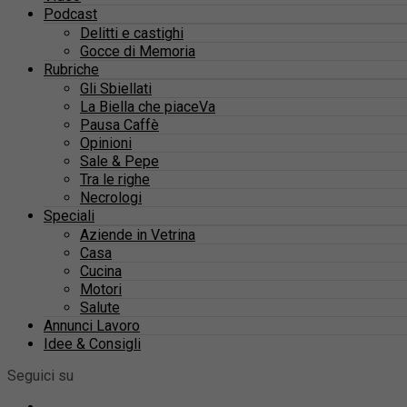
Podcast
Delitti e castighi
Gocce di Memoria
Rubriche
Gli Sbiellati
La Biella che piaceVa
Pausa Caffè
Opinioni
Sale & Pepe
Tra le righe
Necrologi
Speciali
Aziende in Vetrina
Casa
Cucina
Motori
Salute
Annunci Lavoro
Idee & Consigli
Seguici su