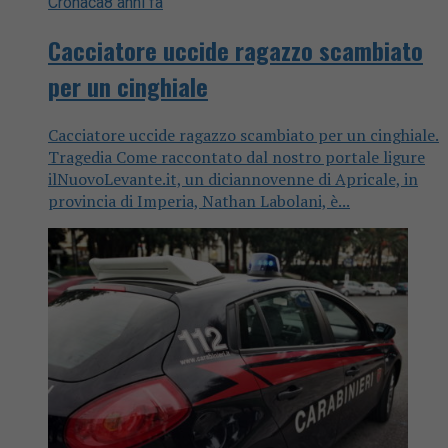
Cronaca
8 anni fa
Cacciatore uccide ragazzo scambiato
per un cinghiale
Cacciatore uccide ragazzo scambiato per un cinghiale.
Tragedia Come raccontato dal nostro portale ligure
ilNuovoLevante.it, un diciannovenne di Apricale, in
provincia di Imperia, Nathan Labolani, è...