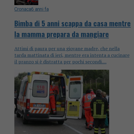
Cronaca
6 anni fa
Bimba di 5 anni scappa da casa mentre
la mamma prepara da mangiare
Attimi di paura per una giovane madre, che nella
tarda mattinata di ieri, mentre era intenta a cucinare
il pranzo si è distratta per pochi secondi....