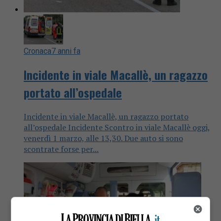
Cronaca
7 anni fa
Incidente in viale Macallè, un ragazzo
portato all’ospedale
Incidente in viale Macallè, un ragazzo portato
all’ospedale Incidente Scontro in viale Macallè oggi,
venerdì 1 marzo, alle 13,30. Due auto si sono
scontrate forse per...