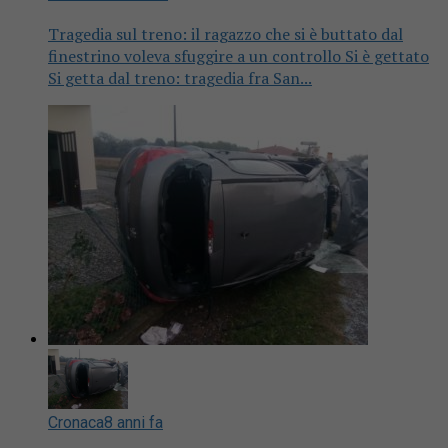
Tragedia sul treno: il ragazzo che si è buttato dal
finestrino voleva sfuggire a un controllo Si è gettato
Si getta dal treno: tragedia fra San...
Cronaca
8 anni fa