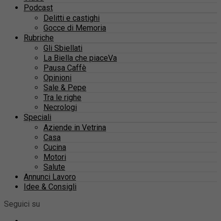
Podcast
Delitti e castighi
Gocce di Memoria
Rubriche
Gli Sbiellati
La Biella che piaceVa
Pausa Caffè
Opinioni
Sale & Pepe
Tra le righe
Necrologi
Speciali
Aziende in Vetrina
Casa
Cucina
Motori
Salute
Annunci Lavoro
Idee & Consigli
Seguici su