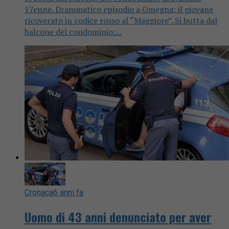
17enne. Drammatico episodio a Omegna: il giovane
ricoverato in codice rosso al “Maggiore”. Si butta dal
balcone del condominio:...
Cronaca
6 anni fa
Uomo di 43 anni denunciato per aver