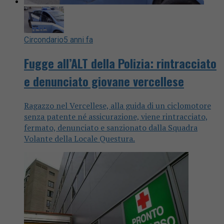
Circondario
5 anni fa
Fugge all’ALT della Polizia: rintracciato
e denunciato giovane vercellese
Ragazzo nel Vercellese, alla guida di un ciclomotore
senza patente né assicurazione, viene rintracciato,
fermato, denunciato e sanzionato dalla Squadra
Volante della Locale Questura.