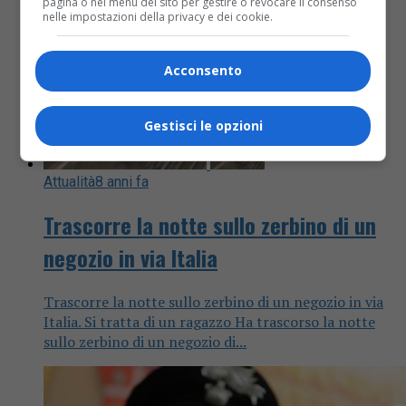
pagina o nel menu del sito per gestire o revocare il consenso
nelle impostazioni della privacy e dei cookie.
Acconsento
Gestisci le opzioni
Attualità
8 anni fa
Trascorre la notte sullo zerbino di un
negozio in via Italia
Trascorre la notte sullo zerbino di un negozio in via
Italia. Si tratta di un ragazzo Ha trascorso la notte
sullo zerbino di un negozio di...