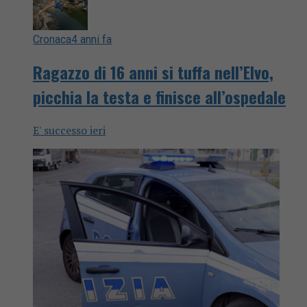
Cronaca
4 anni fa
Ragazzo di 16 anni si tuffa nell’Elvo,
picchia la testa e finisce all’ospedale
E' successo ieri