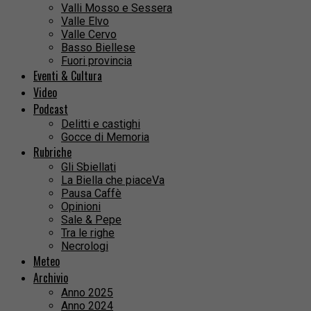
Valli Mosso e Sessera
Valle Elvo
Valle Cervo
Basso Biellese
Fuori provincia
Eventi & Cultura
Video
Podcast
Delitti e castighi
Gocce di Memoria
Rubriche
Gli Sbiellati
La Biella che piaceVa
Pausa Caffè
Opinioni
Sale & Pepe
Tra le righe
Necrologi
Meteo
Archivio
Anno 2025
Anno 2024