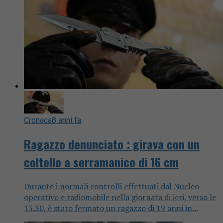
Cronaca
8 anni fa
Ragazzo denunciato : girava con un
coltello a serramanico di 16 cm
Durante i normali controlli effettuati dal Nucleo
operativo e radiomobile nella giornata di ieri, verso le
13.30, è stato fermato un ragazzo di 19 anni in...