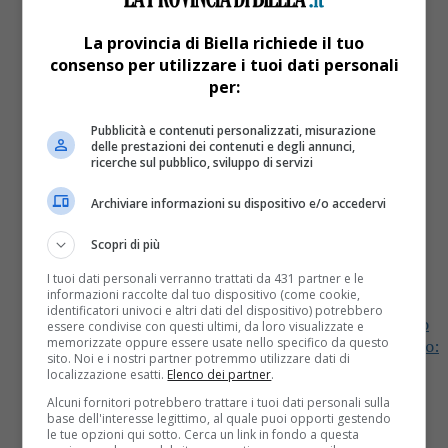
La provincia di Biella richiede il tuo
consenso per utilizzare i tuoi dati personali
per:
Pubblicità e contenuti personalizzati, misurazione
delle prestazioni dei contenuti e degli annunci,
ricerche sul pubblico, sviluppo di servizi
Cronaca
8 anni fa
Archiviare informazioni su dispositivo e/o accedervi
Cade dal quarto piano: ragazzo di 15
Scopri di più
anni grave in ospedale
I tuoi dati personali verranno trattati da 431 partner e le
informazioni raccolte dal tuo dispositivo (come cookie,
identificatori univoci e altri dati del dispositivo) potrebbero
Cade dal quarto piano: ragazzo di 15 anni gravissimo
essere condivise con questi ultimi, da loro visualizzate e
memorizzate oppure essere usate nello specifico da questo
in ospedale E’ successo a Trino Cade dal quarto piano:
sito. Noi e i nostri partner potremmo utilizzare dati di
ragazzo grave in ospedale Un ragazzo 15enne...
localizzazione esatti.
Elenco dei partner
.
Alcuni fornitori potrebbero trattare i tuoi dati personali sulla
base dell'interesse legittimo, al quale puoi opporti gestendo
le tue opzioni qui sotto. Cerca un link in fondo a questa