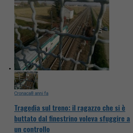
Cronaca
8 anni fa
Tragedia sul treno: il ragazzo che si è
buttato dal finestrino voleva sfuggire a
un controllo