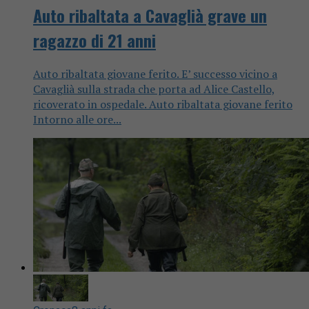
Auto ribaltata a Cavaglià grave un
ragazzo di 21 anni
Auto ribaltata giovane ferito. E’ successo vicino a
Cavaglià sulla strada che porta ad Alice Castello,
ricoverato in ospedale. Auto ribaltata giovane ferito
Intorno alle ore...