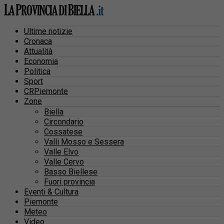
Ultime notizie
Cronaca
Attualità
Economia
Politica
Sport
CRPiemonte
Zone
Biella
Circondario
Cossatese
Valli Mosso e Sessera
Valle Elvo
Valle Cervo
Basso Biellese
Fuori provincia
Eventi & Cultura
Piemonte
Meteo
Video