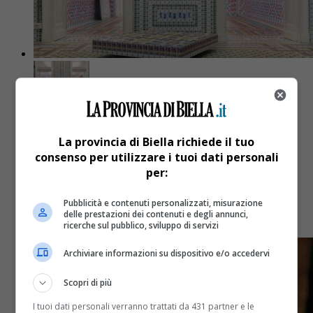
Attualità
2 anni fa
La provincia di Biella richiede il tuo
A Palazzo Gromo Losa la mostra
consenso per utilizzare i tuoi dati personali
per:
“Marco Polo, l’impossibile”
Pubblicità e contenuti personalizzati, misurazione
delle prestazioni dei contenuti e degli annunci,
Orari di Ferragosto: dalle 10 alle 19
ricerche sul pubblico, sviluppo di servizi
Archiviare informazioni su dispositivo e/o accedervi
Scopri di più
I tuoi dati personali verranno trattati da 431 partner e le