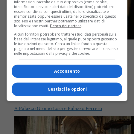
informazioni raccolte dal tuo dispositivo (come cookie,
identificatori univoci e altri dati del dispositivo) potrebbero
essere condivise con questi ultimi, da loro visualizzate e
memorizzate oppure essere usate nello specifico da questo
sito. Noi e i nostri partner potremmo utilizzare dati di
localizzazione esatti.
Elenco dei partner
.
Alcuni fornitori potrebbero trattare i tuoi dati personali sulla
base dell'interesse legittimo, al quale puoi opporti gestendo
le tue opzioni qui sotto. Cerca un link in fondo a questa
pagina o nel menu del sito per gestire o revocare il consenso
nelle impostazioni della privacy e dei cookie.
Attualità
2 anni fa
Acconsento
La mostra del grande fotografo Steve
Gestisci le opzioni
McCurry
A Palazzo Gromo Losa e Palazzo Ferrero