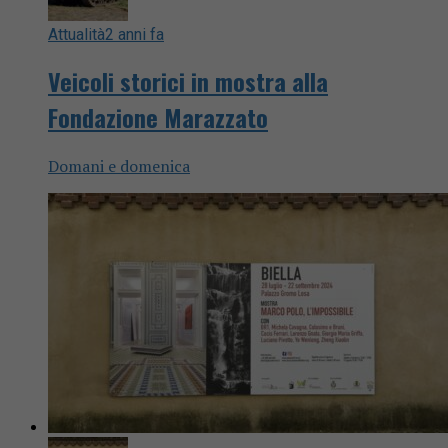
Attualità
2 anni fa
Veicoli storici in mostra alla
Fondazione Marazzato
Domani e domenica