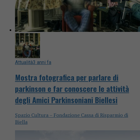
Attualità
3 anni fa
Mostra fotografica per parlare di
parkinson e far conoscere le attività
degli Amici Parkinsoniani Biellesi
Spazio Cultura – Fondazione Cassa di Risparmio di
Biella