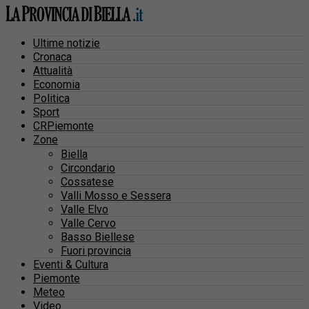
Ultime notizie
Cronaca
Attualità
Economia
Politica
Sport
CRPiemonte
Zone
Biella
Circondario
Cossatese
Valli Mosso e Sessera
Valle Elvo
Valle Cervo
Basso Biellese
Fuori provincia
Eventi & Cultura
Piemonte
Meteo
Video