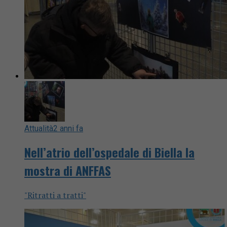
Attualità
2 anni fa
Nell’atrio dell’ospedale di Biella la
mostra di ANFFAS
"Ritratti a tratti"