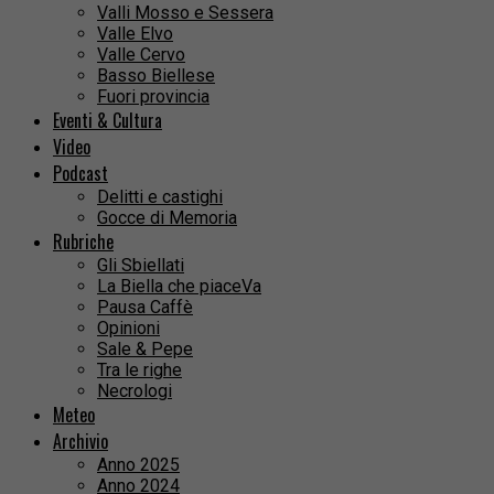
Valli Mosso e Sessera
Valle Elvo
Valle Cervo
Basso Biellese
Fuori provincia
Eventi & Cultura
Video
Podcast
Delitti e castighi
Gocce di Memoria
Rubriche
Gli Sbiellati
La Biella che piaceVa
Pausa Caffè
Opinioni
Sale & Pepe
Tra le righe
Necrologi
Meteo
Archivio
Anno 2025
Anno 2024