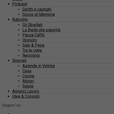
Podcast
Delitti e castighi
Gocce di Memoria
Rubriche
Gli Sbiellati
La Biella che piaceVa
Pausa Caffè
Opinioni
Sale & Pepe
Tra le righe
Necrologi
Speciali
Aziende in Vetrina
Casa
Cucina
Motori
Salute
Annunci Lavoro
Idee & Consigli
Seguici su