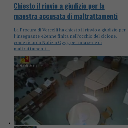
Chiesto il rinvio a giudizio per la
maestra accusata di maltrattamenti
La Procura di Vercelli ha chiesto il rinvio a giudizio per
l’insegnante 42enne finita nell’occhio del ciclone,
come ricorda Notizia Oggi, per una serie di
maltrattamenti...