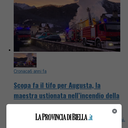
Cronaca
6 anni fa
Scopa fa il tifo per Augusta, la
maestra ustionata nell’incendio della
sua casa
A Scopa tutti conoscono la maestra Augusta, 99 anni.
Da domenica è ricoverata al Cto di Torino in seguito