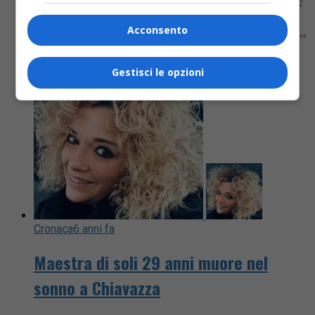
BIELLA – Tutta la comunità scolastica del Liceo “G. e
Q. Sella” esprime il proprio cordoglio e si stringe
Acconsento
intorno al Dirigente Scolastico Gianluca Spagnolo e...
Gestisci le opzioni
Cronaca
6 anni fa
Maestra di soli 29 anni muore nel
sonno a Chiavazza