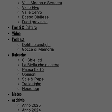
Valli Mosso e Sessera
Valle Elvo
Valle Cervo
Basso Biellese
Fuori provincia
Eventi & Cultura
Video
Podcast
Delitti e castighi
Gocce di Memoria
Rubriche
Gli Sbiellati
La Biella che piaceVa
Pausa Caffè
Opinioni
Sale & Pepe
Tra le righe
Necrologi
Meteo
Archivio
Anno 2025
Anno 2024