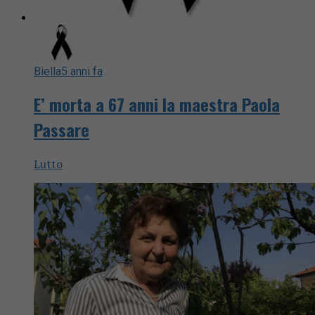
Biella
5 anni fa
E’ morta a 67 anni la maestra Paola
Passare
Lutto