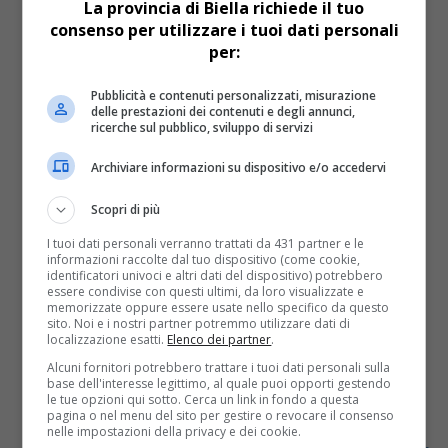
La provincia di Biella richiede il tuo
alle ustioni riportate dopo l’incendio divampato
consenso per utilizzare i tuoi dati personali
nella...
per:
Pubblicità e contenuti personalizzati, misurazione
delle prestazioni dei contenuti e degli annunci,
ricerche sul pubblico, sviluppo di servizi
Archiviare informazioni su dispositivo e/o accedervi
Scopri di più
I tuoi dati personali verranno trattati da 431 partner e le
informazioni raccolte dal tuo dispositivo (come cookie,
identificatori univoci e altri dati del dispositivo) potrebbero
essere condivise con questi ultimi, da loro visualizzate e
memorizzate oppure essere usate nello specifico da questo
Cronaca
6 anni fa
sito. Noi e i nostri partner potremmo utilizzare dati di
localizzazione esatti.
Elenco dei partner
.
Caro preside, ci stringiamo tutti
Alcuni fornitori potrebbero trattare i tuoi dati personali sulla
base dell'interesse legittimo, al quale puoi opporti gestendo
intorno a te per la morte di Barbara
le tue opzioni qui sotto. Cerca un link in fondo a questa
pagina o nel menu del sito per gestire o revocare il consenso
nelle impostazioni della privacy e dei cookie.