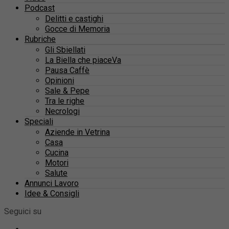
Podcast
Delitti e castighi
Gocce di Memoria
Rubriche
Gli Sbiellati
La Biella che piaceVa
Pausa Caffè
Opinioni
Sale & Pepe
Tra le righe
Necrologi
Speciali
Aziende in Vetrina
Casa
Cucina
Motori
Salute
Annunci Lavoro
Idee & Consigli
Seguici su