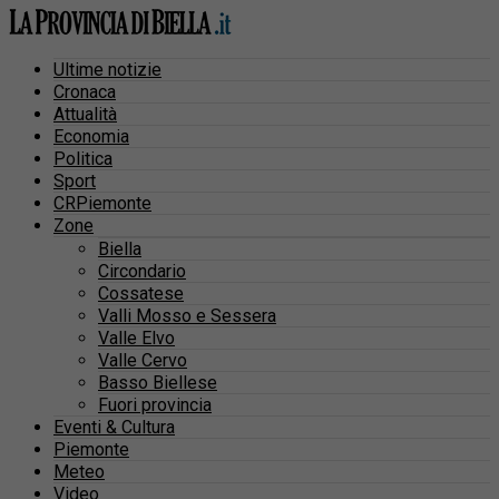
Ultime notizie
Cronaca
Attualità
Economia
Politica
Sport
CRPiemonte
Zone
Biella
Circondario
Cossatese
Valli Mosso e Sessera
Valle Elvo
Valle Cervo
Basso Biellese
Fuori provincia
Eventi & Cultura
Piemonte
Meteo
Video