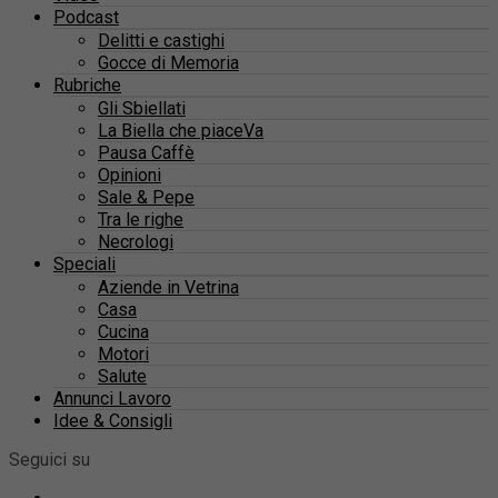
Podcast
Delitti e castighi
Gocce di Memoria
Rubriche
Gli Sbiellati
La Biella che piaceVa
Pausa Caffè
Opinioni
Sale & Pepe
Tra le righe
Necrologi
Speciali
Aziende in Vetrina
Casa
Cucina
Motori
Salute
Annunci Lavoro
Idee & Consigli
Seguici su