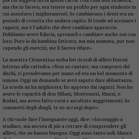
ma che io facevo, era tenere un profilo per ogni studente in
cui annotavo i miglioramenti. Se cambiavano i denti era un
periodo di crescita che andava capito. Si tende ad accusare i
ragazzi, ma è l’adulto che deve cambiare approccio.
Dobbiamo avere fiducia, spronarli e cambiare anche noi con
loro. Pure io da bambina faticavo, ma mia mamma, pur non
capendo gli esercizi, me li faceva rifare».
La maestra Clementina serba bei ricordi di allievi festosi
intorno alla cattedra. «Non so cantare, ma compravo dei
dischi, ci prendevamo per mano ed era un bel momento di
unione. Oggi mi domando se avrò saputo dare abbastanza.
La scuola mi ha migliorata; ho appreso dai ragazzi. Non ho
avuto le capacità di don Milani, Montessori, Manzi, o
Rodari, ma avevo fatto corsi e ascoltato suggerimenti. Se
commetti degli sbagli, te ne accorgi dopo».
A chi vuole fare l’insegnante oggi, dice: «Incoraggio a
studiare, ma ancora di più a cercare di comprendere gli
allievi, che ne hanno bisogno. Oggi sono tanto soli. Manca