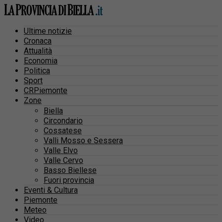
Ultime notizie
Cronaca
Attualità
Economia
Politica
Sport
CRPiemonte
Zone
Biella
Circondario
Cossatese
Valli Mosso e Sessera
Valle Elvo
Valle Cervo
Basso Biellese
Fuori provincia
Eventi & Cultura
Piemonte
Meteo
Video