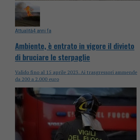
Attualità
4 anni fa
Ambiente, è entrato in vigore il divieto
di bruciare le sterpaglie
Valido fino al 15 aprile 2023. Ai trasgressori ammende
da 200 a 2.000 euro