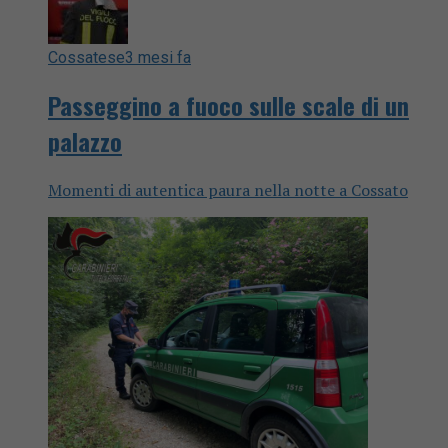
Cossatese
3 mesi fa
Passeggino a fuoco sulle scale di un
palazzo
Momenti di autentica paura nella notte a Cossato