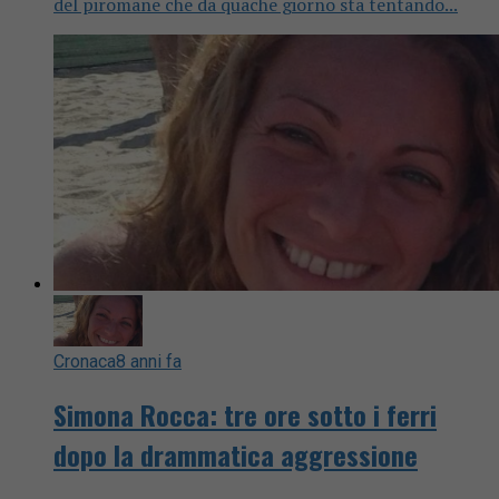
del piromane che da quache giorno sta tentando...
Cronaca
8 anni fa
Simona Rocca: tre ore sotto i ferri
dopo la drammatica aggressione