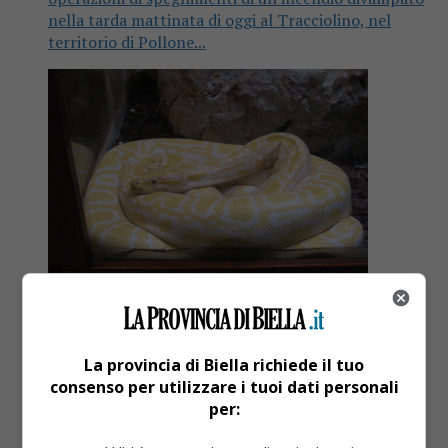
nella tarda mattinata di oggi al Tracciolino, nel
territorio di Pollone...
La provincia di Biella richiede il tuo
consenso per utilizzare i tuoi dati personali
Cronaca
7 anni fa
per:
Va a fuoco la teca del loro pitone e