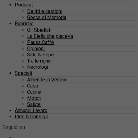
Podcast
Delitti e castighi
Gocce di Memoria
Rubriche
Gli Sbiellati
La Biella che piaceVa
Pausa Caffè
Opinioni
Sale & Pepe
Tra le righe
Necrologi
Speciali
Aziende in Vetrina
Casa
Cucina
Motori
Salute
Annunci Lavoro
Idee & Consigli
Seguici su