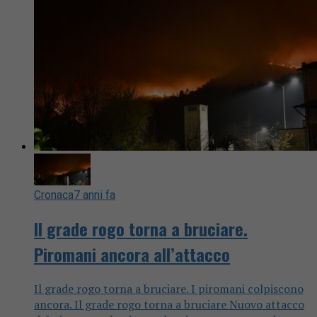
Cronaca
7 anni fa
Il grade rogo torna a bruciare.
Piromani ancora all’attacco
Il grade rogo torna a bruciare. I piromani colpiscono
ancora. Il grade rogo torna a bruciare Nuovo attacco