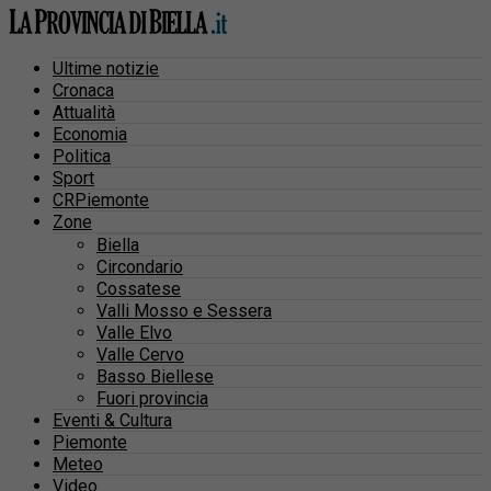
Ultime notizie
Cronaca
Attualità
Economia
Politica
Sport
CRPiemonte
Zone
Biella
Circondario
Cossatese
Valli Mosso e Sessera
Valle Elvo
Valle Cervo
Basso Biellese
Fuori provincia
Eventi & Cultura
Piemonte
Meteo
Video