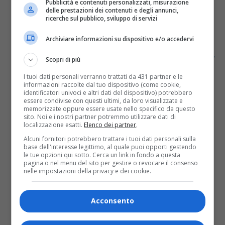
Pubblicità e contenuti personalizzati, misurazione
rischia di bruciare tutto
delle prestazioni dei contenuti e degli annunci,
ricerche sul pubblico, sviluppo di servizi
l’appartamento
Archiviare informazioni su dispositivo e/o accedervi
Singolare intervento alle prime luci dell’alba di oggi,
Scopri di più
giovedì 14 novembre, per i Vigili del Fuoco chiamati
perché ha preso fuoco una teca contenete un
I tuoi dati personali verranno trattati da 431 partner e le
informazioni raccolte dal tuo dispositivo (come cookie,
pitone....
identificatori univoci e altri dati del dispositivo) potrebbero
essere condivise con questi ultimi, da loro visualizzate e
memorizzate oppure essere usate nello specifico da questo
sito. Noi e i nostri partner potremmo utilizzare dati di
localizzazione esatti.
Elenco dei partner
.
Alcuni fornitori potrebbero trattare i tuoi dati personali sulla
base dell'interesse legittimo, al quale puoi opporti gestendo
le tue opzioni qui sotto. Cerca un link in fondo a questa
pagina o nel menu del sito per gestire o revocare il consenso
nelle impostazioni della privacy e dei cookie.
Acconsento