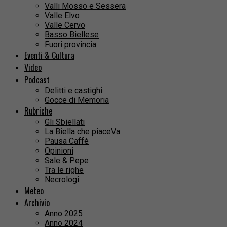
Valli Mosso e Sessera
Valle Elvo
Valle Cervo
Basso Biellese
Fuori provincia
Eventi & Cultura
Video
Podcast
Delitti e castighi
Gocce di Memoria
Rubriche
Gli Sbiellati
La Biella che piaceVa
Pausa Caffè
Opinioni
Sale & Pepe
Tra le righe
Necrologi
Meteo
Archivio
Anno 2025
Anno 2024