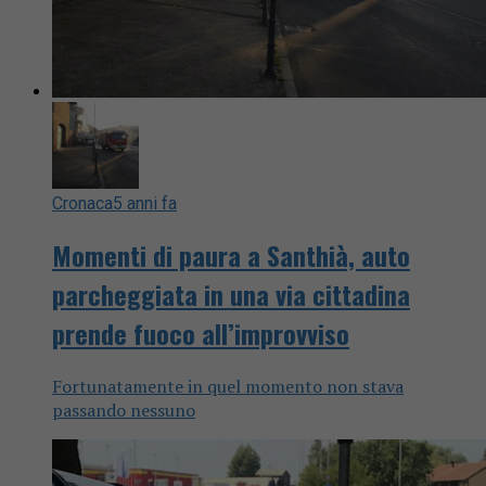
Cronaca
5 anni fa
Momenti di paura a Santhià, auto
parcheggiata in una via cittadina
prende fuoco all’improvviso
Fortunatamente in quel momento non stava
passando nessuno