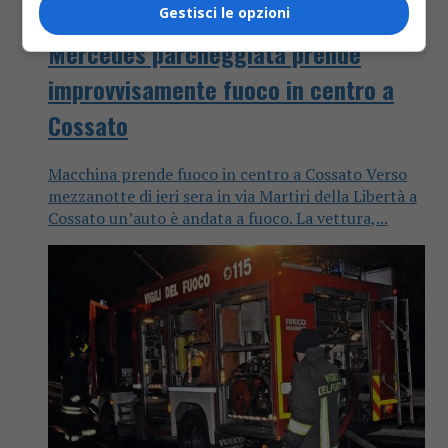
Cronaca
7 anni fa
Gestisci le opzioni
Mercedes parcheggiata prende
improvvisamente fuoco in centro a
Cossato
Macchina prende fuoco in centro a Cossato Verso
mezzanotte di ieri sera in via Martiri della Libertà a
Cossato un’auto è andata a fuoco. La vettura,...