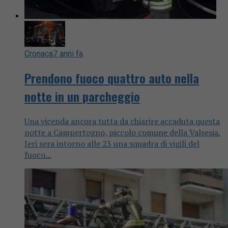
Cronaca
7 anni fa
Prendono fuoco quattro auto nella
notte in un parcheggio
Una vicenda ancora tutta da chiarire accaduta questa
notte a Campertogno, piccolo comune della Valsesia.
Ieri sera intorno alle 23 una squadra di vigili del
fuoco...