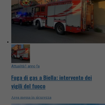
Attualità
1 anno fa
Fuga di gas a Biella: intervento dei
vigili del fuoco
Area messa in sicurezza