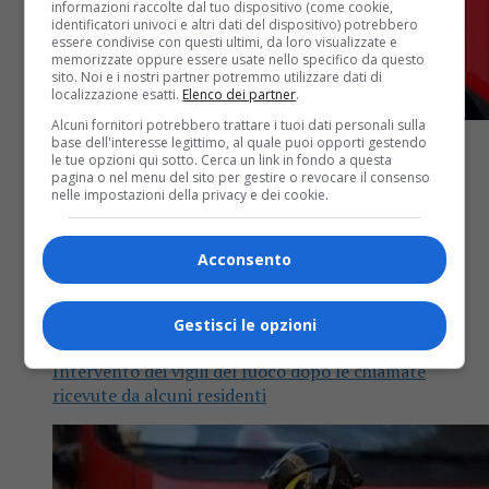
informazioni raccolte dal tuo dispositivo (come cookie,
identificatori univoci e altri dati del dispositivo) potrebbero
essere condivise con questi ultimi, da loro visualizzate e
memorizzate oppure essere usate nello specifico da questo
sito. Noi e i nostri partner potremmo utilizzare dati di
localizzazione esatti.
Elenco dei partner
.
Alcuni fornitori potrebbero trattare i tuoi dati personali sulla
base dell'interesse legittimo, al quale puoi opporti gestendo
le tue opzioni qui sotto. Cerca un link in fondo a questa
pagina o nel menu del sito per gestire o revocare il consenso
nelle impostazioni della privacy e dei cookie.
Cronaca
3 anni fa
Acconsento
Paura per una perdita di gas gpl a
Netro
Gestisci le opzioni
Intervento dei vigili del fuoco dopo le chiamate
ricevute da alcuni residenti