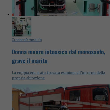
Cronaca
9 mesi fa
Donna muore intossica dal monossido,
grave il marito
La coppia era stata trovata esanime all’interno della
propria abitazione