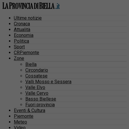
Ultime notizie
Cronaca
Attualità
Economia
Politica
Sport
CRPiemonte
Zone
Biella
Circondario
Cossatese
Valli Mosso e Sessera
Valle Elvo
Valle Cervo
Basso Biellese
Fuori provincia
Eventi & Cultura
Piemonte
Meteo
Video