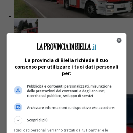
Basso Biellese
3 anni fa
Una broncopolmonite scambiata per
La provincia di Biella richiede il tuo
consenso per utilizzare i tuoi dati personali
avvelenamento da gas
per:
E' successo a Cavaglià
Pubblicità e contenuti personalizzati, misurazione
delle prestazioni dei contenuti e degli annunci,
ricerche sul pubblico, sviluppo di servizi
Archiviare informazioni su dispositivo e/o accedervi
Scopri di più
I tuoi dati personali verranno trattati da 431 partner e le