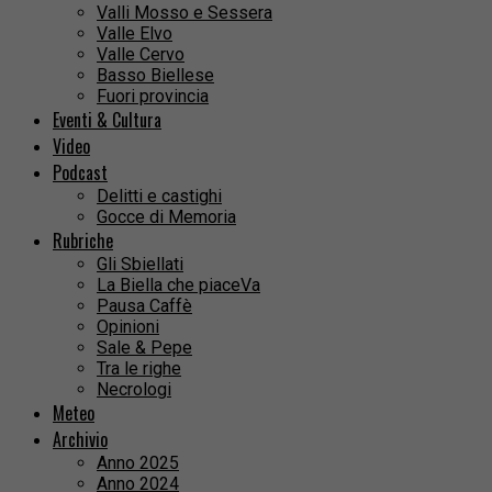
Valli Mosso e Sessera
Valle Elvo
Valle Cervo
Basso Biellese
Fuori provincia
Eventi & Cultura
Video
Podcast
Delitti e castighi
Gocce di Memoria
Rubriche
Gli Sbiellati
La Biella che piaceVa
Pausa Caffè
Opinioni
Sale & Pepe
Tra le righe
Necrologi
Meteo
Archivio
Anno 2025
Anno 2024