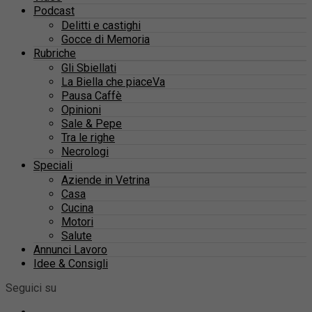
Podcast
Delitti e castighi
Gocce di Memoria
Rubriche
Gli Sbiellati
La Biella che piaceVa
Pausa Caffè
Opinioni
Sale & Pepe
Tra le righe
Necrologi
Speciali
Aziende in Vetrina
Casa
Cucina
Motori
Salute
Annunci Lavoro
Idee & Consigli
Seguici su