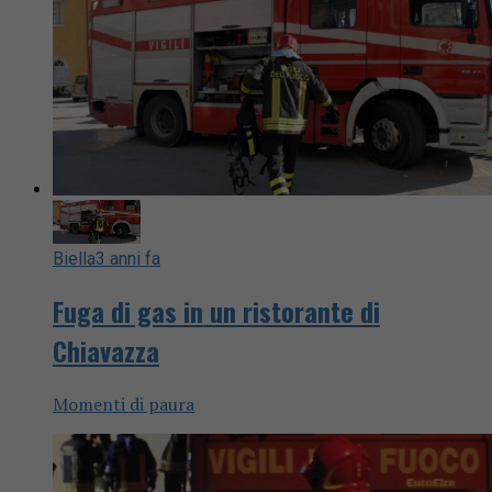
Biella
3 anni fa
Fuga di gas in un ristorante di
Chiavazza
Momenti di paura