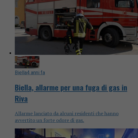
Biella
4 anni fa
Biella, allarme per una fuga di gas in
Riva
Allarme lanciato da alcuni residenti che hanno
avvertito un forte odore di gas.