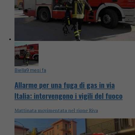
Biella
9 mesi fa
Allarme per una fuga di gas in via
Italia: intervengono i vigili del fuoco
Mattinata movimentata nel rione Riva