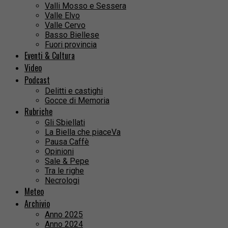
Valli Mosso e Sessera
Valle Elvo
Valle Cervo
Basso Biellese
Fuori provincia
Eventi & Cultura
Video
Podcast
Delitti e castighi
Gocce di Memoria
Rubriche
Gli Sbiellati
La Biella che piaceVa
Pausa Caffè
Opinioni
Sale & Pepe
Tra le righe
Necrologi
Meteo
Archivio
Anno 2025
Anno 2024