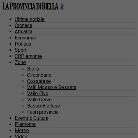
Ultime notizie
Cronaca
Attualità
Economia
Politica
Sport
CRPiemonte
Zone
Biella
Circondario
Cossatese
Valli Mosso e Sessera
Valle Elvo
Valle Cervo
Basso Biellese
Fuori provincia
Eventi & Cultura
Piemonte
Meteo
Video