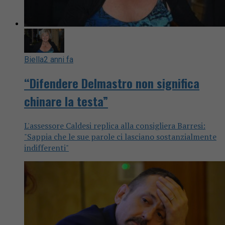
Biella
2 anni fa
“Difendere Delmastro non significa
chinare la testa”
L'assessore Caldesi replica alla consigliera Barresi:
"Sappia che le sue parole ci lasciano sostanzialmente
indifferenti"