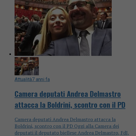
Attualità
7 anni fa
Camera deputati Andrea Delmastro
attacca la Boldrini, scontro con il PD
Camera deputati Andrea Delmastro attacca la
Boldrini, scontro con il PD Oggi alla Camera dei
deputati il deputato biellese Andrea Delmastro, FdI,