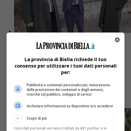
La provincia di Biella richiede il tuo
Attualità
3 anni fa
consenso per utilizzare i tuoi dati personali
per:
Delmastro in visita al tribunale e alla
biblioteca civica di Biella
Pubblicità e contenuti personalizzati, misurazione
delle prestazioni dei contenuti e degli annunci,
ricerche sul pubblico, sviluppo di servizi
"In programma opere per il rilancio"
Archiviare informazioni su dispositivo e/o accedervi
Scopri di più
I tuoi dati personali verranno trattati da 431 partner e le