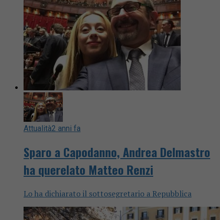
Attualità
2 anni fa
Sparo a Capodanno, Andrea Delmastro
ha querelato Matteo Renzi
Lo ha dichiarato il sottosegretario a Repubblica