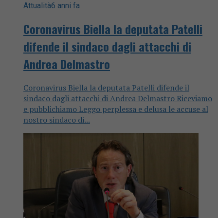
Attualità
6 anni fa
Coronavirus Biella la deputata Patelli
difende il sindaco dagli attacchi di
Andrea Delmastro
Coronavirus Biella la deputata Patelli difende il
sindaco dagli attacchi di Andrea Delmastro Riceviamo
e pubblichiamo Leggo perplessa e delusa le accuse al
nostro sindaco di...