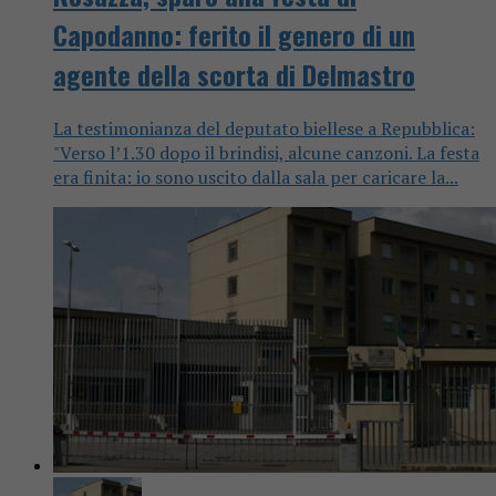
Capodanno: ferito il genero di un
agente della scorta di Delmastro
La testimonianza del deputato biellese a Repubblica:
"Verso l’1.30 dopo il brindisi, alcune canzoni. La festa
era finita: io sono uscito dalla sala per caricare la...