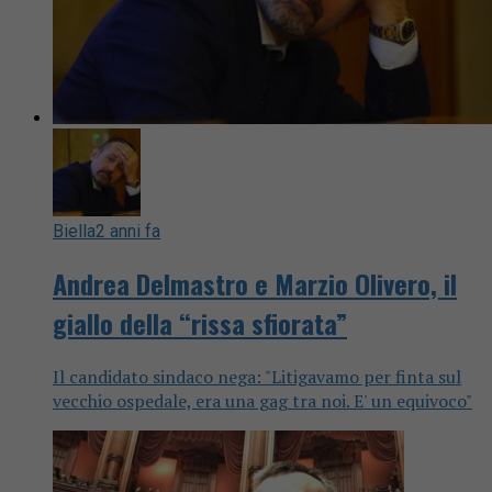
Biella
2 anni fa
Andrea Delmastro e Marzio Olivero, il
giallo della “rissa sfiorata”
Il candidato sindaco nega: "Litigavamo per finta sul
vecchio ospedale, era una gag tra noi. E' un equivoco"