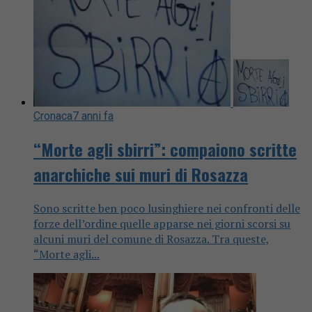
Cronaca
7 anni fa
“Morte agli sbirri”: compaiono scritte
anarchiche sui muri di Rosazza
Sono scritte ben poco lusinghiere nei confronti delle
forze dell’ordine quelle apparse nei giorni scorsi su
alcuni muri del comune di Rosazza. Tra queste,
“Morte agli...