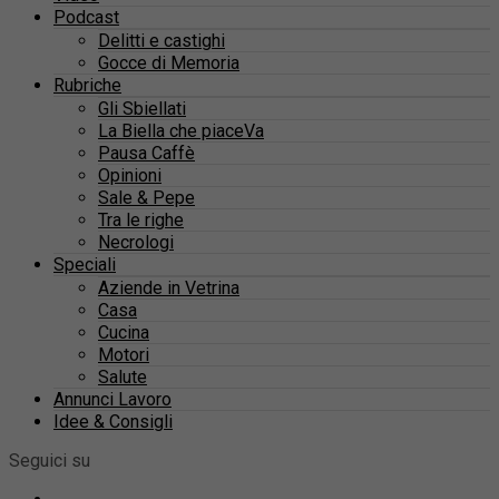
Podcast
Delitti e castighi
Gocce di Memoria
Rubriche
Gli Sbiellati
La Biella che piaceVa
Pausa Caffè
Opinioni
Sale & Pepe
Tra le righe
Necrologi
Speciali
Aziende in Vetrina
Casa
Cucina
Motori
Salute
Annunci Lavoro
Idee & Consigli
Seguici su