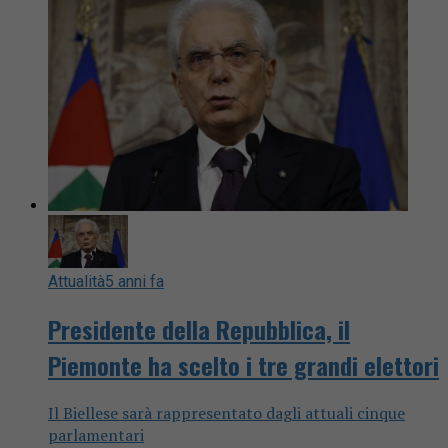
Attualità
5 anni fa
Presidente della Repubblica, il
Piemonte ha scelto i tre grandi elettori
Il Biellese sarà rappresentato dagli attuali cinque
parlamentari