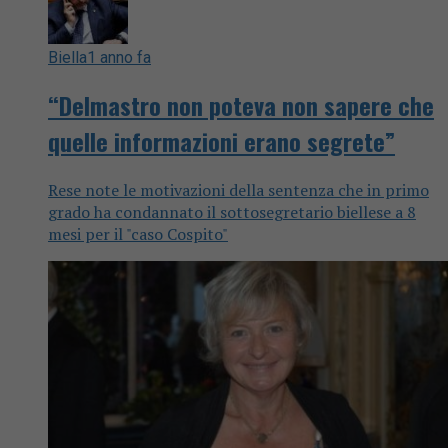
Biella
1 anno fa
“Delmastro non poteva non sapere che
quelle informazioni erano segrete”
Rese note le motivazioni della sentenza che in primo
grado ha condannato il sottosegretario biellese a 8
mesi per il "caso Cospito"