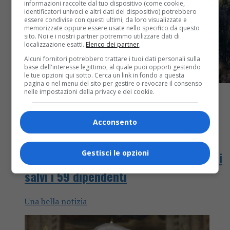
informazioni raccolte dal tuo dispositivo (come cookie,
identificatori univoci e altri dati del dispositivo) potrebbero
essere condivise con questi ultimi, da loro visualizzate e
memorizzate oppure essere usate nello specifico da questo
sito. Noi e i nostri partner potremmo utilizzare dati di
localizzazione esatti.
Elenco dei partner
.
Alcuni fornitori potrebbero trattare i tuoi dati personali sulla
base dell'interesse legittimo, al quale puoi opporti gestendo
le tue opzioni qui sotto. Cerca un link in fondo a questa
pagina o nel menu del sito per gestire o revocare il consenso
nelle impostazioni della privacy e dei cookie.
Acconsento
Attualità
4 anni fa
Gestisci le opzioni
Acquisita la Delmastro di Lozzolo, tutti
salvi i 59 dipendenti
Una bella notizia