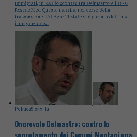
Immigrati, in RAI lo scontro tra Delmastro e l’ONG
Rescue Med Questa mattina nel corso della
trasmissione RAI Agorà Estate si è parlato del tema
immigrazione...
Politica
8 anni fa
Onorevole Delmastro: contro lo
spopolamento dei Comuni Montani una