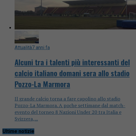
Attualità
7 anni fa
Alcuni tra i talenti più interessanti del
calcio italiano domani sera allo stadio
Pozzo-La Marmora
Il grande calcio torna a fare capolino allo stadio
Pozzo-La Marmora. A poche settimane dal match-
evento del torneo 8 Nazioni Under 20 tra Italia e
Svizzera,...
Ultime notizie