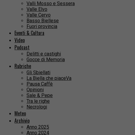
Valli Mosso e Sessera
Valle Elvo
Valle Cervo
Basso Biellese
Fuori provincia
Eventi & Cultura
Video
Podcast
Delitti e castighi
Gocce di Memoria
Rubriche
Gli Sbiellati
La Biella che piaceVa
Pausa Caffè
Opinioni
Sale & Pepe
Tra le righe
Necrologi
Meteo
Archivio
Anno 2025
Anno 2024