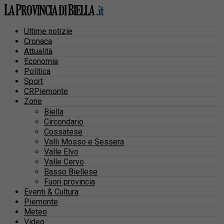
Ultime notizie
Cronaca
Attualità
Economia
Politica
Sport
CRPiemonte
Zone
Biella
Circondario
Cossatese
Valli Mosso e Sessera
Valle Elvo
Valle Cervo
Basso Biellese
Fuori provincia
Eventi & Cultura
Piemonte
Meteo
Video