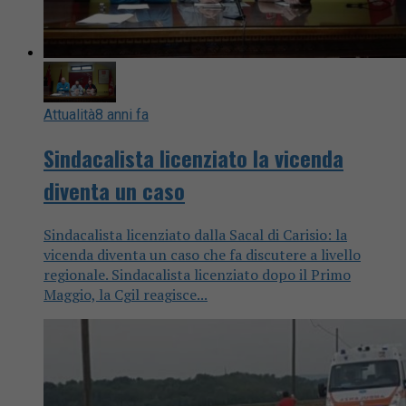
Attualità
8 anni fa
Sindacalista licenziato la vicenda
diventa un caso
Sindacalista licenziato dalla Sacal di Carisio: la
vicenda diventa un caso che fa discutere a livello
regionale. Sindacalista licenziato dopo il Primo
Maggio, la Cgil reagisce...