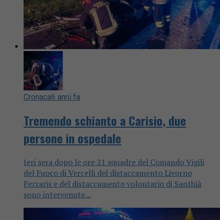
Cronaca
6 anni fa
Tremendo schianto a Carisio, due
persone in ospedale
Ieri sera dopo le ore 21 squadre del Comando Vigili
del Fuoco di Vercelli del distaccamento Livorno
Ferraris e del distaccamento volontario di Santhià
sono intervenute...