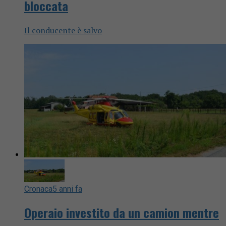
bloccata
Il conducente è salvo
Cronaca
5 anni fa
Operaio investito da un camion mentre