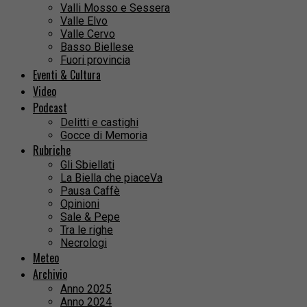
Valli Mosso e Sessera
Valle Elvo
Valle Cervo
Basso Biellese
Fuori provincia
Eventi & Cultura
Video
Podcast
Delitti e castighi
Gocce di Memoria
Rubriche
Gli Sbiellati
La Biella che piaceVa
Pausa Caffè
Opinioni
Sale & Pepe
Tra le righe
Necrologi
Meteo
Archivio
Anno 2025
Anno 2024