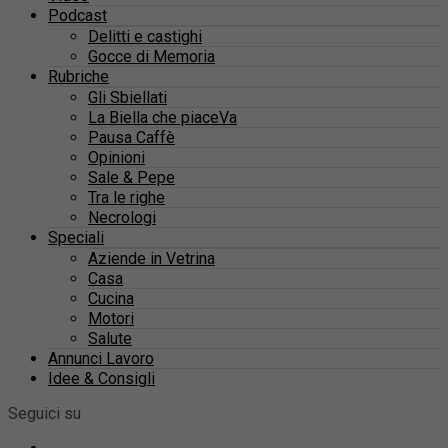
Podcast
Delitti e castighi
Gocce di Memoria
Rubriche
Gli Sbiellati
La Biella che piaceVa
Pausa Caffè
Opinioni
Sale & Pepe
Tra le righe
Necrologi
Speciali
Aziende in Vetrina
Casa
Cucina
Motori
Salute
Annunci Lavoro
Idee & Consigli
Seguici su