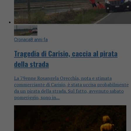
Cronaca
8 anni fa
Tragedia di Carisio, caccia al pirata
della strada
La 79enne Rosangela Orecchia, nota e stimata
commerciante di Carisio, è stata uccisa probabilmente
da un pirata della strada. Sul fatto, avvenuto sabato
pomeriggio, sono in...