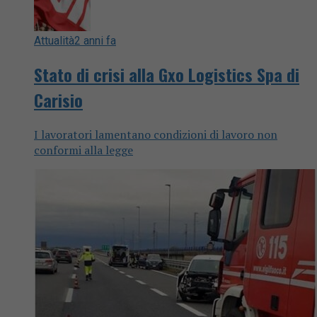
Attualità
2 anni fa
Stato di crisi alla Gxo Logistics Spa di
Carisio
I lavoratori lamentano condizioni di lavoro non
conformi alla legge