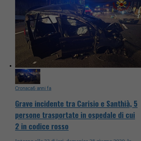
Cronaca
6 anni fa
Grave incidente tra Carisio e Santhià, 5
persone trasportate in ospedale di cui
2 in codice rosso