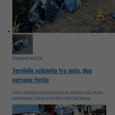
Cronaca
4 anni fa
Terribile schianto tra auto, due
persone ferite
Una è rimasta incastrata tra le lamiere ed è stato
necessario l'intervento dei vigili del fuoco.