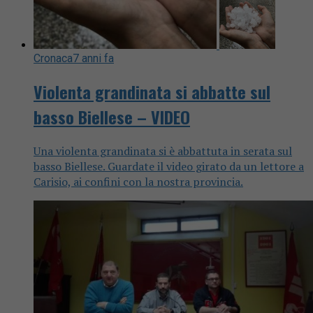
Cronaca
7 anni fa
Violenta grandinata si abbatte sul
basso Biellese – VIDEO
Una violenta grandinata si è abbattuta in serata sul
basso Biellese. Guardate il video girato da un lettore a
Carisio, ai confini con la nostra provincia.