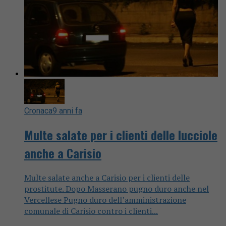
Cronaca
9 anni fa
Multe salate per i clienti delle lucciole
anche a Carisio
Multe salate anche a Carisio per i clienti delle
prostitute. Dopo Masserano pugno duro anche nel
Vercellese Pugno duro dell’amministrazione
comunale di Carisio contro i clienti...