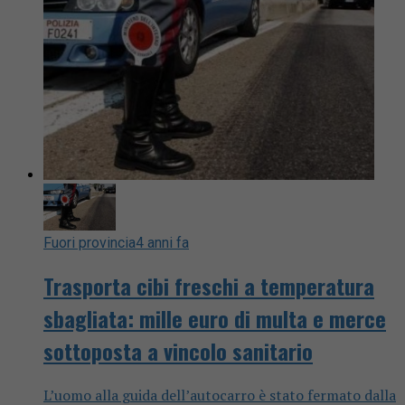
Fuori provincia
4 anni fa
Trasporta cibi freschi a temperatura
sbagliata: mille euro di multa e merce
sottoposta a vincolo sanitario
L’uomo alla guida dell’autocarro è stato fermato dalla