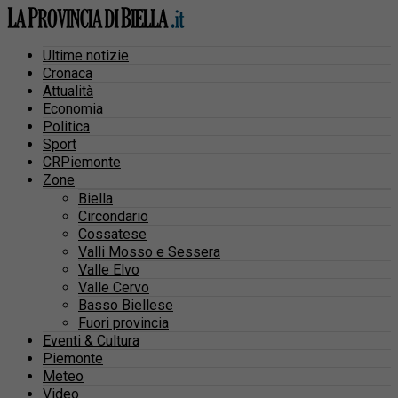
Ultime notizie
Cronaca
Attualità
Economia
Politica
Sport
CRPiemonte
Zone
Biella
Circondario
Cossatese
Valli Mosso e Sessera
Valle Elvo
Valle Cervo
Basso Biellese
Fuori provincia
Eventi & Cultura
Piemonte
Meteo
Video