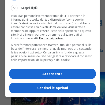
Scopri di più
Cronaca
6 anni fa
I tuoi dati personali verranno trattati da 431 partner e le
informazioni raccolte dal tuo dispositivo (come cookie,
Camion contromano sull’autostrada A4
identificatori univoci e altri dati del dispositivo) potrebbero
essere condivise con questi ultimi, da loro visualizzate e
Torino-Milano viene fatto uscire a
memorizzate oppure essere usate nello specifico da questo
sito. Noi e i nostri partner potremmo utilizzare dati di
Carisio
localizzazione esatti.
Elenco dei partner
.
Alcuni fornitori potrebbero trattare i tuoi dati personali sulla
base dell'interesse legittimo, al quale puoi opporti gestendo
Oggi un camion ha percorso un tratto dell’autostrada
le tue opzioni qui sotto. Cerca un link in fondo a questa
A4 Torino-Milano contromano. Automobilisti di
pagina o nel menu del sito per gestire o revocare il consenso
nelle impostazioni della privacy e dei cookie.
passaggio hanno subito avvertito la polizia stradale
che ha provveduto a chiudere l’autostrada....
Acconsento
Gestisci le opzioni