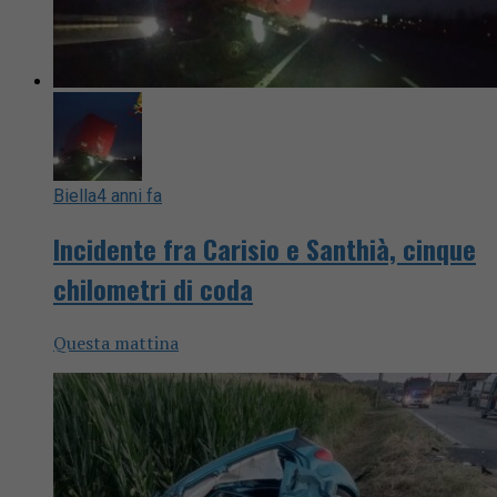
Biella
4 anni fa
Incidente fra Carisio e Santhià, cinque
chilometri di coda
Questa mattina