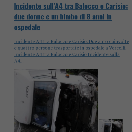
Incidente sull’A4 tra Balocco e Carisio:
due donne e un bimbo di 8 anni in
ospedale
Incidente A4 tra Balocco e Carisio. Due auto coinvolte
e quattro persone trasportate in ospedale a Vercelli.
Incidente A4 tra Balocco e Carisio Incidente sulla
A4...