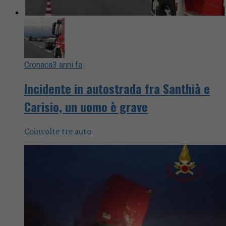
Cronaca
3 anni fa
Incidente in autostrada fra Santhià e
Carisio, un uomo è grave
Coinvolte tre auto