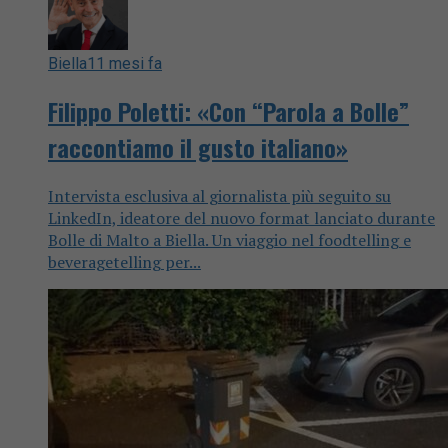
Biella
11 mesi fa
Filippo Poletti: «Con “Parola a Bolle”
raccontiamo il gusto italiano»
Intervista esclusiva al giornalista più seguito su
LinkedIn, ideatore del nuovo format lanciato durante
Bolle di Malto a Biella. Un viaggio nel foodtelling e
beveragetelling per...