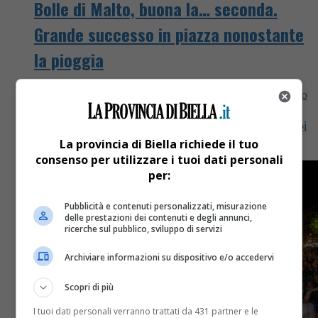
Bolle di Malto, buona la… seconda.
Grande successo in piazza nonostante
la pioggia
Ieri sera piazza Martiri e piazza Primo Maggio si sono
riempite di persone nonostante il maltempo. Il
commento degli organizzatori: “Se voi ci credete, noi
ci...
La provincia di Biella richiede il tuo
consenso per utilizzare i tuoi dati personali
per:
Pubblicità e contenuti personalizzati, misurazione
delle prestazioni dei contenuti e degli annunci,
ricerche sul pubblico, sviluppo di servizi
Archiviare informazioni su dispositivo e/o accedervi
Scopri di più
I tuoi dati personali verranno trattati da 431 partner e le