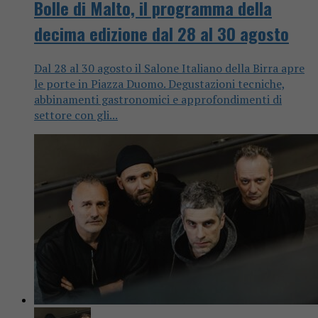
Bolle di Malto, il programma della
decima edizione dal 28 al 30 agosto
Dal 28 al 30 agosto il Salone Italiano della Birra apre
le porte in Piazza Duomo. Degustazioni tecniche,
abbinamenti gastronomici e approfondimenti di
settore con gli...