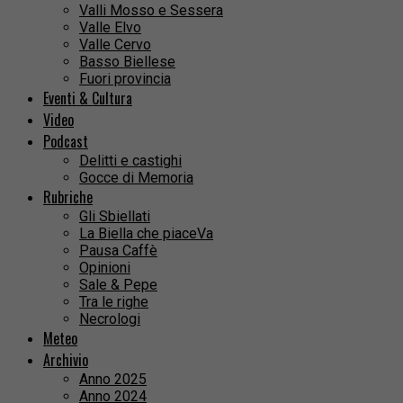
Valli Mosso e Sessera
Valle Elvo
Valle Cervo
Basso Biellese
Fuori provincia
Eventi & Cultura
Video
Podcast
Delitti e castighi
Gocce di Memoria
Rubriche
Gli Sbiellati
La Biella che piaceVa
Pausa Caffè
Opinioni
Sale & Pepe
Tra le righe
Necrologi
Meteo
Archivio
Anno 2025
Anno 2024