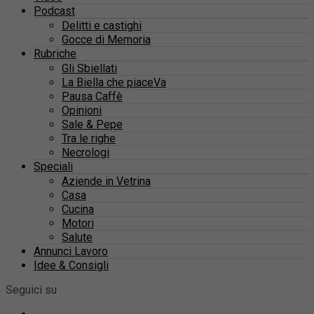
Podcast
Delitti e castighi
Gocce di Memoria
Rubriche
Gli Sbiellati
La Biella che piaceVa
Pausa Caffè
Opinioni
Sale & Pepe
Tra le righe
Necrologi
Speciali
Aziende in Vetrina
Casa
Cucina
Motori
Salute
Annunci Lavoro
Idee & Consigli
Seguici su