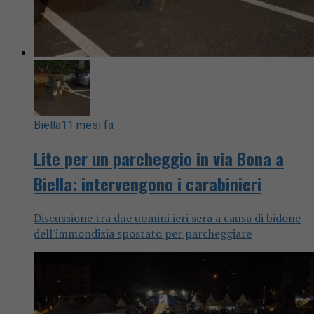
Biella
11 mesi fa
Lite per un parcheggio in via Bona a
Biella: intervengono i carabinieri
Discussione tra due uomini ieri sera a causa di bidone
dell'immondizia spostato per parcheggiare