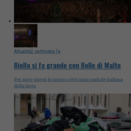
Attualità
2 settimane fa
Biella si fa grande con Bolle di Malto
Per nove giorni la nostra città sarà capitale italiana
della birra