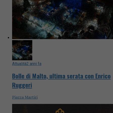
Attualità
2 anni fa
Bolle di Malto, ultima serata con Enrico
Ruggeri
Piazza Martiri