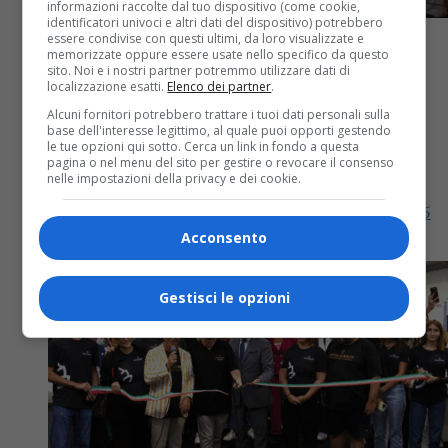
informazioni raccolte dal tuo dispositivo (come cookie,
identificatori univoci e altri dati del dispositivo) potrebbero
essere condivise con questi ultimi, da loro visualizzate e
memorizzate oppure essere usate nello specifico da questo
sito. Noi e i nostri partner potremmo utilizzare dati di
localizzazione esatti.
Elenco dei partner
.
Alcuni fornitori potrebbero trattare i tuoi dati personali sulla
Attualità
11 mesi fa
base dell'interesse legittimo, al quale puoi opporti gestendo
le tue opzioni qui sotto. Cerca un link in fondo a questa
Biella diventa capitale della birra
pagina o nel menu del sito per gestire o revocare il consenso
nelle impostazioni della privacy e dei cookie.
Fino a lunedì in città è in programma l’edizione 2025
di Bolle di Malto
Acconsento
Gestisci le opzioni