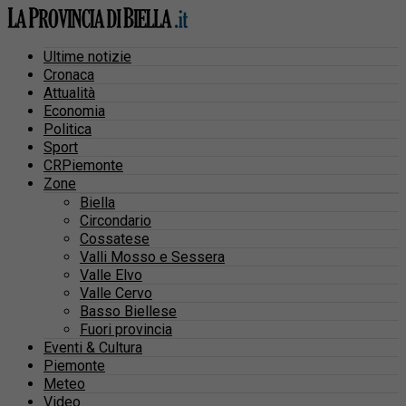
Ultime notizie
Cronaca
Attualità
Economia
Politica
Sport
CRPiemonte
Zone
Biella
Circondario
Cossatese
Valli Mosso e Sessera
Valle Elvo
Valle Cervo
Basso Biellese
Fuori provincia
Eventi & Cultura
Piemonte
Meteo
Video