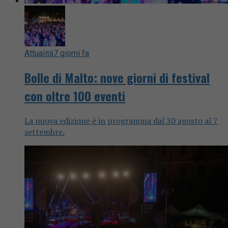
Attualità
7 giorni fa
Bolle di Malto: nove giorni di festival
con oltre 100 eventi
La nuova edizione è in programma dal 30 agosto al 7
settembre.