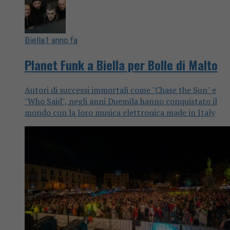
Biella
1 anno fa
Planet Funk a Biella per Bolle di Malto
Autori di successi immortali come "Chase the Sun" e
"Who Said", negli anni Duemila hanno conquistato il
mondo con la loro musica elettronica made in Italy