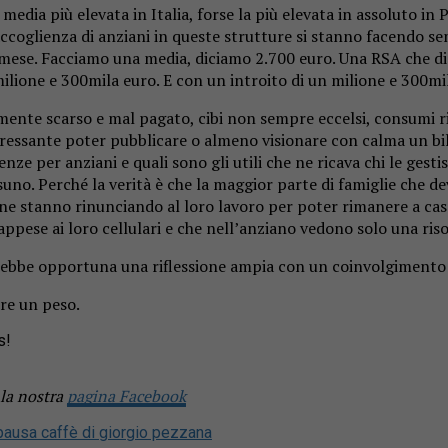
 media più elevata in Italia, forse la più elevata in assoluto in
accoglienza di anziani in queste strutture si stanno facendo sem
 al mese. Facciamo una media, diciamo 2.700 euro. Una RSA che di
lione e 300mila euro. E con un introito di un milione e 300mil
nte scarso e mal pagato, cibi non sempre eccelsi, consumi rid
teressante poter pubblicare o almeno visionare con calma un bi
nze per anziani e quali sono gli utili che ne ricava chi le gest
uno. Perché la verità è che la maggior parte di famiglie che d
nne stanno rinunciando al loro lavoro per poter rimanere a cas
pese ai loro cellulari e che nell’anziano vedono solo una riso
 sarebbe opportuna una riflessione ampia con un coinvolgimento 
ire un peso.
s!
 la nostra
pagina Facebook
 pausa caffè di giorgio pezzana