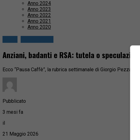
Anno 2024
Anno 2023
Anno 2022
Anno 2021
Anno 2020
Biella
Pausa Caffè
Anziani, badanti e RSA: tutela o speculazion
Ecco “Pausa Caffè”, la rubrica settimanale di Giorgio Pezzana
Pubblicato
3 mesi fa
il
21 Maggio 2026