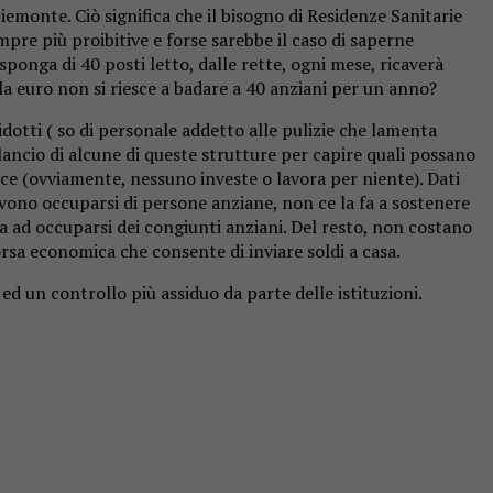
 Piemonte. Ciò significa che il bisogno di Residenze Sanitarie
pre più proibitive e forse sarebbe il caso di saperne
sponga di 40 posti letto, dalle rette, ogni mese, ricaverà
a euro non si riesce a badare a 40 anziani per un anno?
otti ( so di personale addetto alle pulizie che lamenta
lancio di alcune di queste strutture per capire quali possano
isce (ovviamente, nessuno investe o lavora per niente). Dati
evono occuparsi di persone anziane, non ce la fa a sostenere
a ad occuparsi dei congiunti anziani. Del resto, non costano
rsa economica che consente di inviare soldi a casa.
ed un controllo più assiduo da parte delle istituzioni.