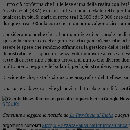
Tutto ciò conferma che il Biellese è una delle realtà con l’età
Assistenziali (RSA) è in costante aumento. Ma le rette per l’
qualcosa in più. Si parla di rette tra i 2.500 ed i 3.000 euro
dunque circa 108mila euro che in un anno valgono circa un mi
Considerando anche che si hanno notizie di personale mediame
spesso la carenza di detergenti e carta igienica), sarebbe in
essere le spese che rendono affannosa la gestione delle reside
dimostrabili e trasparenti, senza voler muovere accuse a ness
rette di questo tipo e siamo arrivati al punto che diverse do
molto meno neppure le badanti, perlopiù straniere, sempre ap
E’ evidente che, vista la situazione anagrafica del Biellese,
Una società davvero civile gli anziani li tutela e non li fa sent
Rimani aggiornato seguendoci su Google New
SEGUICI
Continua a leggere le notizie de
La Provincia di Biella
e segui
Argomenti correlati:
Giorgio Pezzana
Pausa caffè
rubrica
rubrica