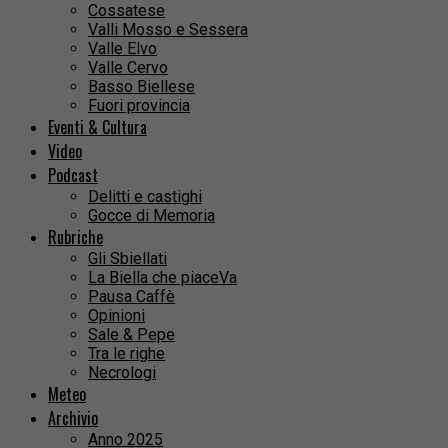
Cossatese
Valli Mosso e Sessera
Valle Elvo
Valle Cervo
Basso Biellese
Fuori provincia
Eventi & Cultura
Video
Podcast
Delitti e castighi
Gocce di Memoria
Rubriche
Gli Sbiellati
La Biella che piaceVa
Pausa Caffè
Opinioni
Sale & Pepe
Tra le righe
Necrologi
Meteo
Archivio
Anno 2025