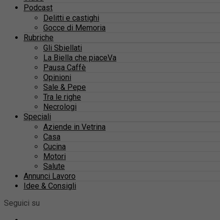
Podcast
Delitti e castighi
Gocce di Memoria
Rubriche
Gli Sbiellati
La Biella che piaceVa
Pausa Caffè
Opinioni
Sale & Pepe
Tra le righe
Necrologi
Speciali
Aziende in Vetrina
Casa
Cucina
Motori
Salute
Annunci Lavoro
Idee & Consigli
Seguici su