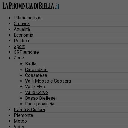
Ultime notizie
Cronaca
Attualità
Economia
Politica
Sport
CRPiemonte
Zone
Biella
Circondario
Cossatese
Valli Mosso e Sessera
Valle Elvo
Valle Cervo
Basso Biellese
Fuori provincia
Eventi & Cultura
Piemonte
Meteo
Video