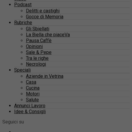
Podcast
Delitti e castighi
Gocce di Memoria
Rubriche
Gli Sbiellati
La Biella che piaceVa
Pausa Caffè
Opinioni
Sale & Pepe
Tra le righe
Necrologi
Speciali
Aziende in Vetrina
Casa
Cucina
Motori
Salute
Annunci Lavoro
Idee & Consigli
Seguici su