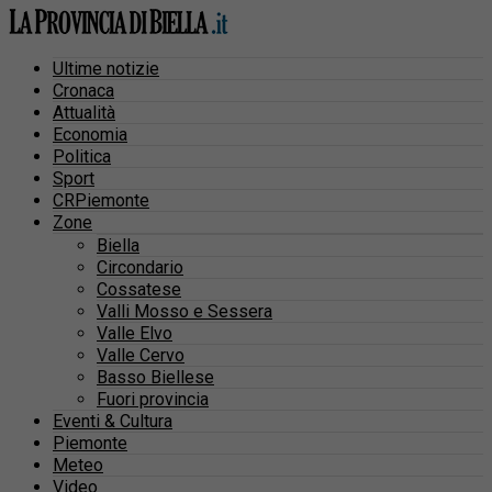
Ultime notizie
Cronaca
Attualità
Economia
Politica
Sport
CRPiemonte
Zone
Biella
Circondario
Cossatese
Valli Mosso e Sessera
Valle Elvo
Valle Cervo
Basso Biellese
Fuori provincia
Eventi & Cultura
Piemonte
Meteo
Video