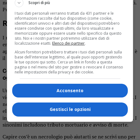
necrologi sul
giornale La Provincia di Biella.it
sono gratuiti.
Scopri di più
Per informazioni chiamare il numero 015.32383.
I tuoi dati personali verranno trattati da 431 partner e le
informazioni raccolte dal tuo dispositivo (come cookie,
Ricordiamo i nostri cari defunti
identificatori univoci e altri dati del dispositivo) potrebbero
essere condivise con questi ultimi, da loro visualizzate e
memorizzate oppure essere usate nello specifico da questo
I necrologi fanno parte di una tradizione antica che
sito. Noi e i nostri partner potremmo utilizzare dati di
localizzazione esatti.
Elenco dei partner
.
ereditiamo dal tempo degli antichi romani. In questo
approfondimento spiegheremo cosa è un necrologio, qual è
Alcuni fornitori potrebbero trattare i tuoi dati personali sulla
base dell'interesse legittimo, al quale puoi opporti gestendo
il scopo, come si scrive, dove pubblicarlo, etc.
le tue opzioni qui sotto. Cerca un link in fondo a questa
pagina o nel menu del sito per gestire o revocare il consenso
Cosa sono i necrologi e come sono utilizzati
nelle impostazioni della privacy e dei cookie.
oggi?
Un necrologio è un annuncio della morte di qualcuno, che
Acconsento
viene spesso stampato su un giornale o pubblicato online. I
necrologi spesso includono informazioni biografiche, un
Gestisci le opzioni
elenco di familiari sopravvissuti, realizzazioni, hobby e
informazioni relative a visite, cerimonie funebri o funerali. I
sinonimi includono tributo mortuario e avviso di morte.
Capire cos’è un necrologio può aiutarti se ne scrivi uno per