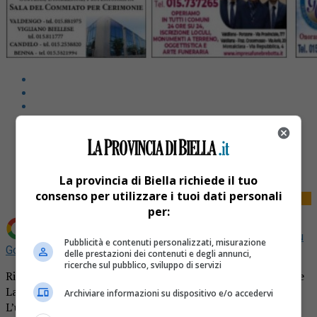
Share
Tweet
La provincia di Biella richiede il tuo
consenso per utilizzare i tuoi dati personali
per:
Aggiungi La Provincia di Biella come
Fonte preferita su
Pubblicità e contenuti personalizzati, misurazione
Google
delle prestazioni dei contenuti e degli annunci,
ricerche sul pubblico, sviluppo di servizi
Ricordiamo i nostri cari defunti. La pagina dei necrologi de
La Provincia di Biella.it in edicola mercoledì 20 maggio.
Archiviare informazioni su dispositivo e/o accedervi
L’ultimo saluto ai nostri cari defunti. Ricordiamo che i