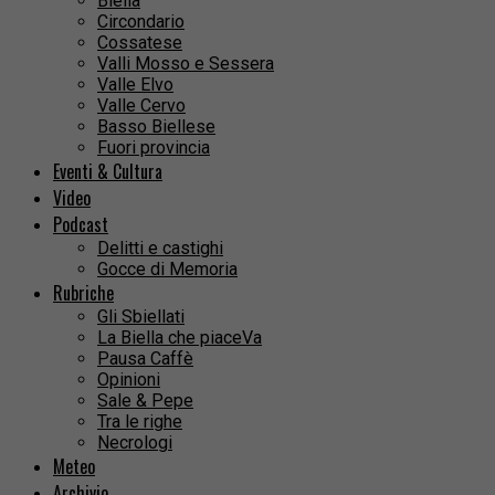
Biella
Circondario
Cossatese
Valli Mosso e Sessera
Valle Elvo
Valle Cervo
Basso Biellese
Fuori provincia
Eventi & Cultura
Video
Podcast
Delitti e castighi
Gocce di Memoria
Rubriche
Gli Sbiellati
La Biella che piaceVa
Pausa Caffè
Opinioni
Sale & Pepe
Tra le righe
Necrologi
Meteo
Archivio