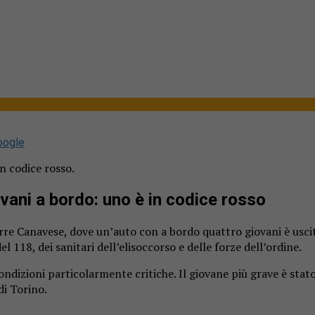
oogle
n codice rosso.
ovani a bordo: uno è in codice rosso
orre Canavese, dove un’auto con a bordo quattro giovani è usci
l 118, dei sanitari dell’elisoccorso e delle forze dell’ordine.
n condizioni particolarmente critiche. Il giovane più grave è s
di Torino.