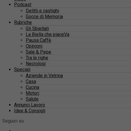
Podcast
Delitti e castighi
Gocce di Memoria
Rubriche
Gli Sbiellati
La Biella che piaceVa
Pausa Caffè
Opinioni
Sale & Pepe
Tra le righe
Necrologi
Speciali
Aziende in Vetrina
Casa
Cucina
Motori
Salute
Annunci Lavoro
Idee & Consigli
Seguici su