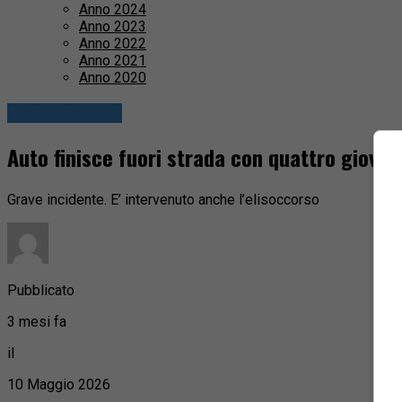
Anno 2024
Anno 2023
Anno 2022
Anno 2021
Anno 2020
Fuori provincia
Auto finisce fuori strada con quattro giovan
Grave incidente. E’ intervenuto anche l’elisoccorso
Pubblicato
3 mesi fa
il
10 Maggio 2026