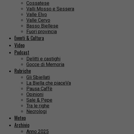
Cossatese
Valli Mosso e Sessera
Valle Elvo
Valle Cervo
Basso Biellese
Fuori provincia
Eventi & Cultura
Video
Podcast
Delitti e castighi
Gocce di Memoria
Rubriche
Gli Sbiellati
La Biella che piaceVa
Pausa Caffè
Opinioni
Sale & Pepe
Tra le righe
Necrologi
Meteo
Archivio
Anno 2025