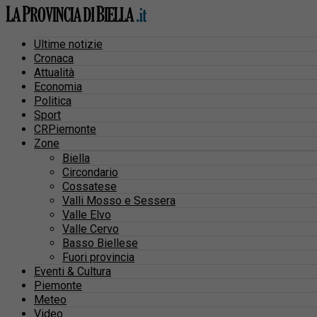
Ultime notizie
Cronaca
Attualità
Economia
Politica
Sport
CRPiemonte
Zone
Biella
Circondario
Cossatese
Valli Mosso e Sessera
Valle Elvo
Valle Cervo
Basso Biellese
Fuori provincia
Eventi & Cultura
Piemonte
Meteo
Video