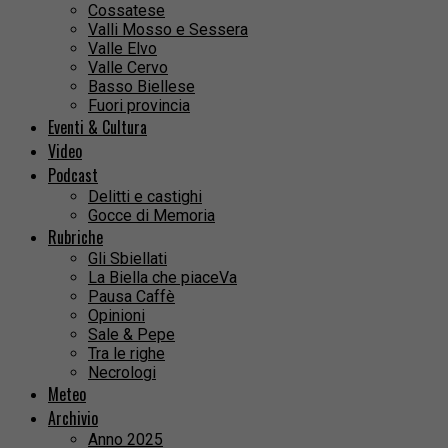
Cossatese
Valli Mosso e Sessera
Valle Elvo
Valle Cervo
Basso Biellese
Fuori provincia
Eventi & Cultura
Video
Podcast
Delitti e castighi
Gocce di Memoria
Rubriche
Gli Sbiellati
La Biella che piaceVa
Pausa Caffè
Opinioni
Sale & Pepe
Tra le righe
Necrologi
Meteo
Archivio
Anno 2025