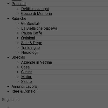
Podcast
Delitti e castighi
Gocce di Memoria
Rubriche
Gli Sbiellati
La Biella che piaceVa
Pausa Caffè
Opinioni
Sale & Pepe
Tra le righe
Necrologi
Speciali
Aziende in Vetrina
Casa
Cucina
Motori
Salute
Annunci Lavoro
Idee & Consigli
Seguici su