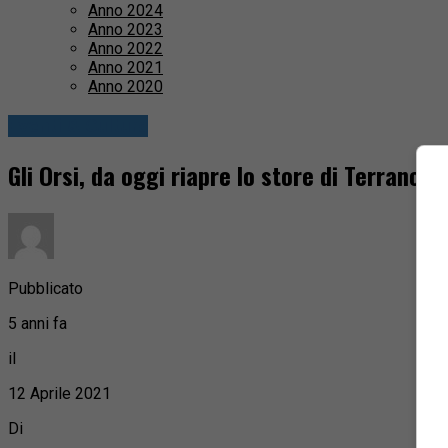
Anno 2024
Anno 2023
Anno 2022
Anno 2021
Anno 2020
Eventi & Cultura
Gli Orsi, da oggi riapre lo store di Terranov
Pubblicato
5 anni fa
il
12 Aprile 2021
Di