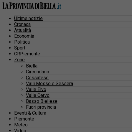
Ultime notizie
Cronaca
Attualità
Economia
Politica
Sport
CRPiemonte
Zone
Biella
Circondario
Cossatese
Valli Mosso e Sessera
Valle Elvo
Valle Cervo
Basso Biellese
Fuori provincia
Eventi & Cultura
Piemonte
Meteo
Video