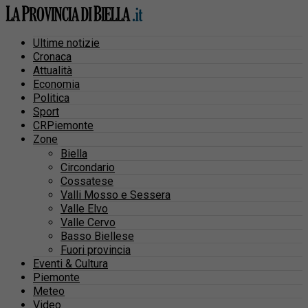
Ultime notizie
Cronaca
Attualità
Economia
Politica
Sport
CRPiemonte
Zone
Biella
Circondario
Cossatese
Valli Mosso e Sessera
Valle Elvo
Valle Cervo
Basso Biellese
Fuori provincia
Eventi & Cultura
Piemonte
Meteo
Video