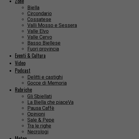
Zone
Biella
Circondario
Cossatese
Valli Mosso e Sessera
Valle Elvo
Valle Cervo
Basso Biellese
Fuori provincia
Eventi & Cultura
Video
Podcast
Delitti e castighi
Gocce di Memoria
Rubriche
Gli Sbiellati
La Biella che piaceVa
Pausa Caffè
Opinioni
Sale & Pepe
Tra le righe
Necrologi
Meteo