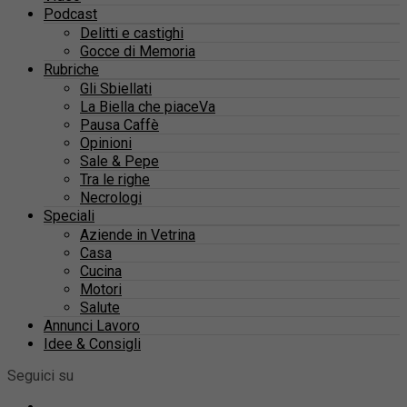
Podcast
Delitti e castighi
Gocce di Memoria
Rubriche
Gli Sbiellati
La Biella che piaceVa
Pausa Caffè
Opinioni
Sale & Pepe
Tra le righe
Necrologi
Speciali
Aziende in Vetrina
Casa
Cucina
Motori
Salute
Annunci Lavoro
Idee & Consigli
Seguici su