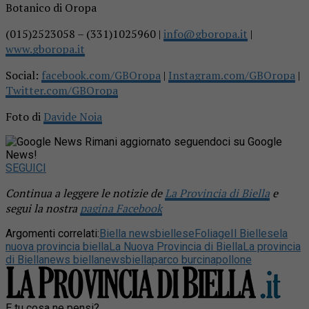
Botanico di Oropa
(015)2523058 – (331)1025960 |
info@gboropa.it
|
www.gboropa.it
Social:
facebook.com/GBOropa
|
Instagram.com/GBOropa
|
Twitter.com/GBOropa
Foto di
Davide Noia
Rimani aggiornato seguendoci su Google
News!
SEGUICI
Continua a leggere le notizie de
La Provincia di Biella
e
segui la nostra
pagina Facebook
Argomenti correlati:
Biella news
biellese
Foliage
Il Biellese
la
nuova provincia biella
La Nuova Provincia di Biella
La provincia
di Biella
news biella
newsbiella
parco burcina
pollone
E tu cosa ne pensi?