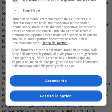
Archiviare informazioni su dispositivo e/o accedervi
Diventato di moda un po’ in tutto il mondo, il foliage è una
pratica molto in uso nei paesi del Nord America (Canada,
Scopri di più
Nuova Inghilterra, Vermont e Maine in particolare),
Finlandia, Cina, Corea e Giappone, dove vi è anche un
I tuoi dati personali verranno trattati da 431 partner e le
informazioni raccolte dal tuo dispositivo (come cookie,
fiorente turismo collegato all’osservazione delle variazioni
identificatori univoci e altri dati del dispositivo) potrebbero
dei colori delle foglie. Questa attività è così diffusa da far
essere condivise con questi ultimi, da loro visualizzate e
arrivare, in alcune località, alla pubblicazione di notiziari
memorizzate oppure essere usate nello specifico da questo
sito. Noi e i nostri partner potremmo utilizzare dati di
bisettimanali che informano sullo stato delle variazioni
localizzazione esatti.
Elenco dei partner
.
cromatiche…
Alcuni fornitori potrebbero trattare i tuoi dati personali sulla
base dell'interesse legittimo, al quale puoi opporti gestendo
I colori autunnali di un bosco sono uno spettacolo della
le tue opzioni qui sotto. Cerca un link in fondo a questa
Natura che si ripete ogni anno: la ricerca, la scoperta, il
pagina o nel menu del sito per gestire o revocare il consenso
nelle impostazioni della privacy e dei cookie.
piacere di osservarlo e di fotografarlo per averne memoria
sono attività che appassionano molte persone che hanno
spirito naturalistico e amore per la vita all’aria aperta. Ma
Acconsento
l’osservazione periodica può anche trasformarsi in una vera
e propria attività scientifica, utile alla collettività, perché i
dati registrati permettono di comprendere meglio lo stato
Gestisci le opzioni
di salute dei boschi e i cambiamenti climatici, e di
progettare meglio gli interventi di salvaguardia. La
collaborazione con Fondazione CR Biella e l’Ente di