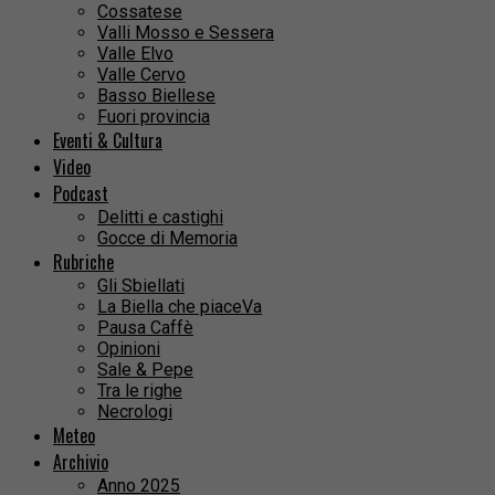
Cossatese
Valli Mosso e Sessera
Valle Elvo
Valle Cervo
Basso Biellese
Fuori provincia
Eventi & Cultura
Video
Podcast
Delitti e castighi
Gocce di Memoria
Rubriche
Gli Sbiellati
La Biella che piaceVa
Pausa Caffè
Opinioni
Sale & Pepe
Tra le righe
Necrologi
Meteo
Archivio
Anno 2025