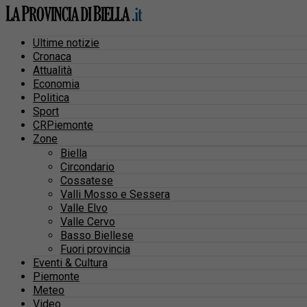
Ultime notizie
Cronaca
Attualità
Economia
Politica
Sport
CRPiemonte
Zone
Biella
Circondario
Cossatese
Valli Mosso e Sessera
Valle Elvo
Valle Cervo
Basso Biellese
Fuori provincia
Eventi & Cultura
Piemonte
Meteo
Video