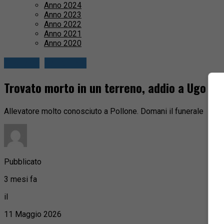
Anno 2024
Anno 2023
Anno 2022
Anno 2021
Anno 2020
Cronaca
Valle Elvo
Trovato morto in un terreno, addio a Ugo Ra
Allevatore molto conosciuto a Pollone. Domani il funerale
Pubblicato
3 mesi fa
il
11 Maggio 2026