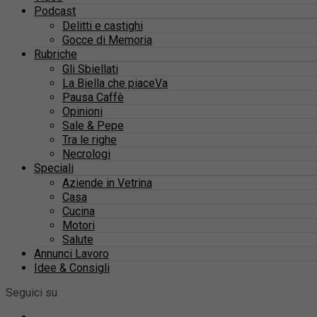
Podcast
Delitti e castighi
Gocce di Memoria
Rubriche
Gli Sbiellati
La Biella che piaceVa
Pausa Caffè
Opinioni
Sale & Pepe
Tra le righe
Necrologi
Speciali
Aziende in Vetrina
Casa
Cucina
Motori
Salute
Annunci Lavoro
Idee & Consigli
Seguici su