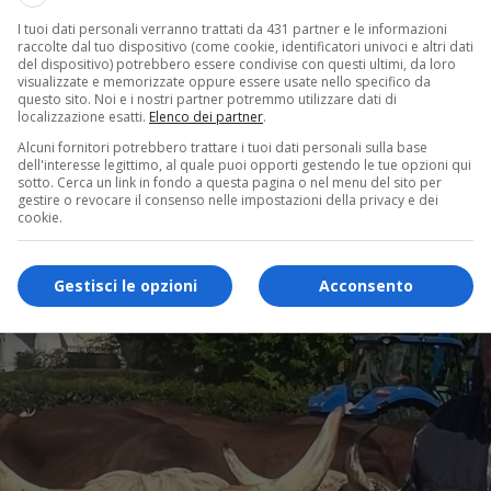
I tuoi dati personali verranno trattati da 431 partner e le informazioni
raccolte dal tuo dispositivo (come cookie, identificatori univoci e altri dati
del dispositivo) potrebbero essere condivise con questi ultimi, da loro
visualizzate e memorizzate oppure essere usate nello specifico da
questo sito. Noi e i nostri partner potremmo utilizzare dati di
localizzazione esatti.
Elenco dei partner
.
Alcuni fornitori potrebbero trattare i tuoi dati personali sulla base
dell'interesse legittimo, al quale puoi opporti gestendo le tue opzioni qui
sotto. Cerca un link in fondo a questa pagina o nel menu del sito per
gestire o revocare il consenso nelle impostazioni della privacy e dei
cookie.
Gestisci le opzioni
Acconsento