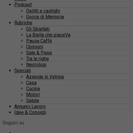
Podcast
Delitti e castighi
Gocce di Memoria
Rubriche
Gli Sbiellati
La Biella che piaceVa
Pausa Caffè
Opinioni
Sale & Pepe
Tra le righe
Necrologi
Speciali
Aziende in Vetrina
Casa
Cucina
Motori
Salute
Annunci Lavoro
Idee & Consigli
Seguici su