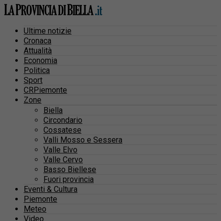
Ultime notizie
Cronaca
Attualità
Economia
Politica
Sport
CRPiemonte
Zone
Biella
Circondario
Cossatese
Valli Mosso e Sessera
Valle Elvo
Valle Cervo
Basso Biellese
Fuori provincia
Eventi & Cultura
Piemonte
Meteo
Video