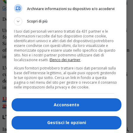
Aggiungi La Provincia di Biella come
Fonte preferita su
Google
Archiviare informazioni su dispositivo e/o accedervi
Donna colta da malore durante la messa
Scopri di più
Una mattinata di preghiera si è trasformata in momenti di
I tuoi dati personali verranno trattati da 431 partner e le
informazioni raccolte dal tuo dispositivo (come cookie,
forte preoccupazione per i fedeli della parrocchia di
identificatori univoci e altri dati del dispositivo) potrebbero
Saluggia, nel Vercellese. Durante la messa domenicale
essere condivise con questi ultimi, da loro visualizzate e
officiata da don Francesco, una donna è stata colpita da un
memorizzate oppure essere usate nello specifico da questo
sito. Noi e i nostri partner potremmo utilizzare dati di
improvviso malore e si è accasciata sul banco.
localizzazione esatti.
Elenco dei partner
.
L’episodio,
raccontato da Notizia Oggi
, è avvenuto nel
Alcuni fornitori potrebbero trattare i tuoi dati personali sulla
base dell'interesse legittimo, al quale puoi opporti gestendo
cuore della celebrazione. La donna, che sedeva tra i banchi
le tue opzioni qui sotto. Cerca un link in fondo a questa
della chiesa parrocchiale di San Grato, ha perso
pagina o nel menu del sito per gestire o revocare il consenso
improvvisamente i sensi.
nelle impostazioni della privacy e dei cookie.
LEGGI ANCHE: Tenta di scassinare la lavanderia a
Acconsento
gettoni di via Delleani
L’intervento dell’ambulanza
Gestisci le opzioni
Immediata è stata la reazione della comunità: alcuni fedeli,