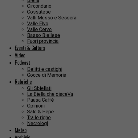
Biella
Circondario
Cossatese
Valli Mosso e Sessera
Valle Elvo
Valle Cervo
Basso Biellese
Fuori provincia
Eventi & Cultura
Video
Podcast
Delitti e castighi
Gocce di Memoria
Rubriche
Gli Sbiellati
La Biella che piaceVa
Pausa Caffè
Opinioni
Sale & Pepe
Tra le righe
Necrologi
Meteo
Archivio