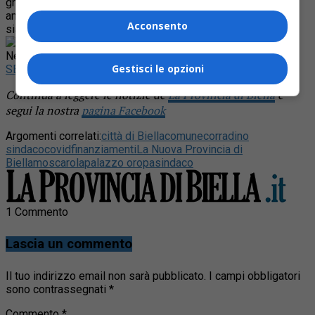
grande bagno di umiltà. E così grazie a questa
amministrazione 18,5 milioni di euro piovono sulla città Non
Acconsento
siamo poi così scarsi”.
Rimani aggiornato seguendoci su Google
News!
Gestisci le opzioni
SEGUICI
Continua a leggere le notizie de
La Provincia di Biella
e
segui la nostra
pagina Facebook
Argomenti correlati:
città di Biella
comune
corradino
sindaco
covid
finanziamenti
La Nuova Provincia di
Biella
moscarola
palazzo oropa
sindaco
1 Commento
Lascia un commento
Il tuo indirizzo email non sarà pubblicato.
I campi obbligatori
sono contrassegnati
*
Commento
*