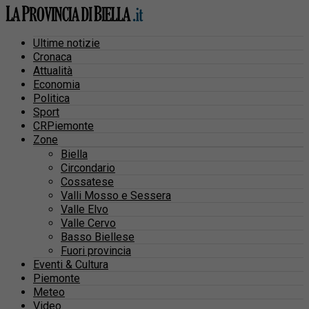
Ultime notizie
Cronaca
Attualità
Economia
Politica
Sport
CRPiemonte
Zone
Biella
Circondario
Cossatese
Valli Mosso e Sessera
Valle Elvo
Valle Cervo
Basso Biellese
Fuori provincia
Eventi & Cultura
Piemonte
Meteo
Video