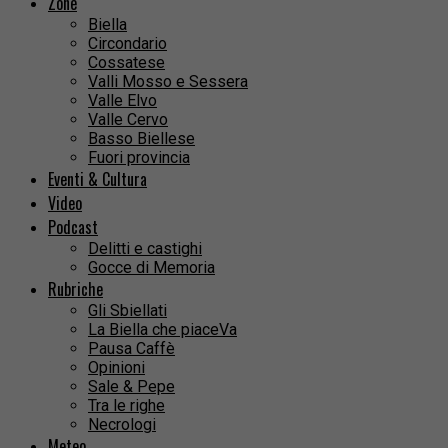
Zone
Biella
Circondario
Cossatese
Valli Mosso e Sessera
Valle Elvo
Valle Cervo
Basso Biellese
Fuori provincia
Eventi & Cultura
Video
Podcast
Delitti e castighi
Gocce di Memoria
Rubriche
Gli Sbiellati
La Biella che piaceVa
Pausa Caffè
Opinioni
Sale & Pepe
Tra le righe
Necrologi
Meteo