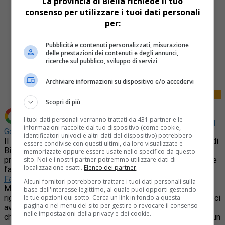
La provincia di Biella richiede il tuo
consenso per utilizzare i tuoi dati personali
per:
Pubblicità e contenuti personalizzati, misurazione
delle prestazioni dei contenuti e degli annunci,
Share
ricerche sul pubblico, sviluppo di servizi
Tweet
Archiviare informazioni su dispositivo e/o accedervi
Scopri di più
I tuoi dati personali verranno trattati da 431 partner e le
Aggiungi La Provincia di Biella come
Fonte preferita su
informazioni raccolte dal tuo dispositivo (come cookie,
Google
identificatori univoci e altri dati del dispositivo) potrebbero
Il vicesindaco Giacomo Moscarola ha reso noto che la città di
essere condivise con questi ultimi, da loro visualizzate e
Biella ha ottenuto 18,5 milioni di euro per realizzare 13
memorizzate oppure essere usate nello specifico da questo
progetti di riqualificazione urbana: “
Un’ottima notizia per finire
sito. Noi e i nostri partner potremmo utilizzare dati di
localizzazione esatti.
Elenco dei partner
.
l’anno…. In questa tabellina (pubblicata sul suo profilo
(1)
Facebook
) che a molti non vorrà dire nulla, ci sono i 18,5
Alcuni fornitori potrebbero trattare i tuoi dati personali sulla
MILIONI DI EURO che la giunta di Biella ha ottenuto sulla
base dell'interesse legittimo, al quale puoi opporti gestendo
rigenerazione urbana con i fondi Pnrr. Quelli che in consiglio ci
le tue opzioni qui sotto. Cerca un link in fondo a questa
pagina o nel menu del sito per gestire o revocare il consenso
avevano criticato dicendo che erano progetti senza senso e
nelle impostazioni della privacy e dei cookie.
che non sarebbero mai stati finanziati, ora dovrebbero farsi un