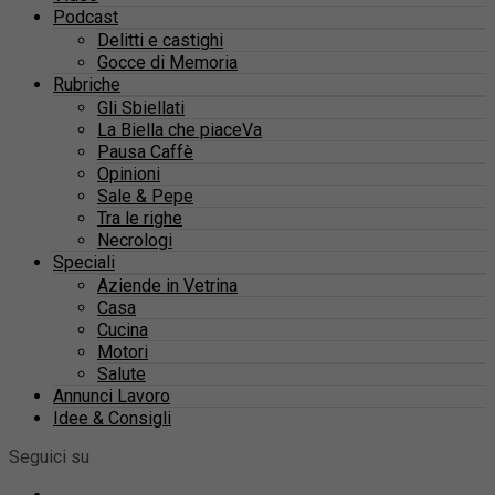
Podcast
Delitti e castighi
Gocce di Memoria
Rubriche
Gli Sbiellati
La Biella che piaceVa
Pausa Caffè
Opinioni
Sale & Pepe
Tra le righe
Necrologi
Speciali
Aziende in Vetrina
Casa
Cucina
Motori
Salute
Annunci Lavoro
Idee & Consigli
Seguici su