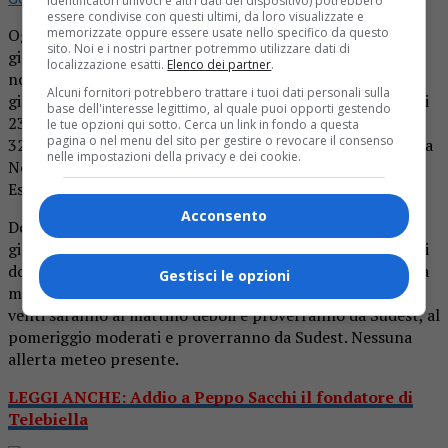
identificatori univoci e altri dati del dispositivo) potrebbero
essere condivise con questi ultimi, da loro visualizzate e
memorizzate oppure essere usate nello specifico da questo
Oggi a Biella
nubi sparse
alternate a schiarite per l’intera
sito. Noi e i nostri partner potremmo utilizzare dati di
giornata con tendenza ad ampi rasserenamenti in serata,
localizzazione esatti.
Elenco dei partner
.
non sono previste piogge nelle prossime ore. Durante la
Alcuni fornitori potrebbero trattare i tuoi dati personali sulla
giornata di oggi la temperatura massima registrata sarà di
base dell'interesse legittimo, al quale puoi opporti gestendo
23°C, la minima di 15°C, lo zero termico si attesterà a
le tue opzioni qui sotto. Cerca un link in fondo a questa
pagina o nel menu del sito per gestire o revocare il consenso
3253m. I venti saranno al mattino deboli e proverranno da
nelle impostazioni della privacy e dei cookie.
Nord-Nordest, al pomeriggio moderati e proverranno da
Est. Nessuna allerta meteo presente.
Acconsento
Domani cieli in prevalenza poco nuvolosi per l’intera
giornata, non sono previste piogge. Durante la giornata di
domani la temperatura massima registrata sarà di 26°C, la
Gestisci le opzioni
minima di 18°C, lo zero termico si attesterà a 3695m. I
venti saranno al mattino deboli e proverranno da Sudest, al
pomeriggio moderati e proverranno da Sudest. Nessuna
allerta meteo presente.
LEGGI ANCHE: Addio a Peppo Sacchi il fondatore di
Telebiella