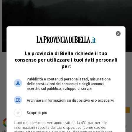
La provincia di Biella richiede il tuo
consenso per utilizzare i tuoi dati personali
per:
Pubblicità e contenuti personalizzati, misurazione
delle prestazioni dei contenuti e degli annunci,
Share
ricerche sul pubblico, sviluppo di servizi
Tweet
Archiviare informazioni su dispositivo e/o accedervi
Scopri di più
I tuoi dati personali verranno trattati da 431 partner e le
Aggiungi La Provincia di Biella come
Fonte preferita su
informazioni raccolte dal tuo dispositivo (come cookie,
Google