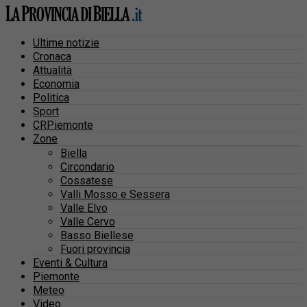
Ultime notizie
Cronaca
Attualità
Economia
Politica
Sport
CRPiemonte
Zone
Biella
Circondario
Cossatese
Valli Mosso e Sessera
Valle Elvo
Valle Cervo
Basso Biellese
Fuori provincia
Eventi & Cultura
Piemonte
Meteo
Video