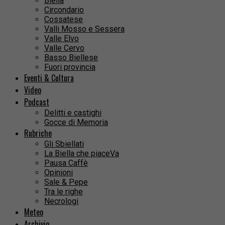
Biella
Circondario
Cossatese
Valli Mosso e Sessera
Valle Elvo
Valle Cervo
Basso Biellese
Fuori provincia
Eventi & Cultura
Video
Podcast
Delitti e castighi
Gocce di Memoria
Rubriche
Gli Sbiellati
La Biella che piaceVa
Pausa Caffè
Opinioni
Sale & Pepe
Tra le righe
Necrologi
Meteo
Archivio