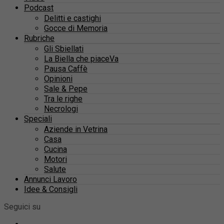
Podcast
Delitti e castighi
Gocce di Memoria
Rubriche
Gli Sbiellati
La Biella che piaceVa
Pausa Caffè
Opinioni
Sale & Pepe
Tra le righe
Necrologi
Speciali
Aziende in Vetrina
Casa
Cucina
Motori
Salute
Annunci Lavoro
Idee & Consigli
Seguici su