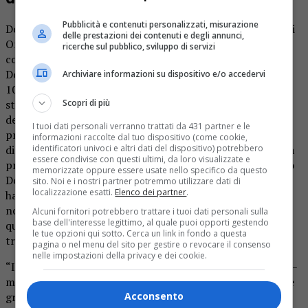
Pubblicità e contenuti personalizzati, misurazione
Domenica 25 luglio presso la Parrocchia Nostra Signora di
delle prestazioni dei contenuti e degli annunci,
Oropa al Villaggio Lamarmora, si è tenuta la
ricerche sul pubblico, sviluppo di servizi
commemorazione per il 10° anniversario della morte di
Don Piero Gibello. La celebrazione si è divisa in 3 fasi: ore
Archiviare informazioni su dispositivo e/o accedervi
10.30 S. messa con, al termine, la consegna delle borse di
Scopri di più
studio in memoria di Don Gibello; 0re 11,30 benedizione
della sala dell’oratorio dedicata a Don Gibello, e
I tuoi dati personali verranno trattati da 431 partner e le
presentazione della panchina dono del Comune di Biella e
informazioni raccolte dal tuo dispositivo (come cookie,
identificatori univoci e altri dati del dispositivo) potrebbero
di “Caffè Amici” che è stata posizionata dove una volta era
essere condivise con questi ultimi, da loro visualizzate e
presente la panchina sulla quale era solito sedersi l’amato
memorizzate oppure essere usate nello specifico da questo
Don. Al termine della benedizione della sala la parrocchia
sito. Noi e i nostri partner potremmo utilizzare dati di
localizzazione esatti.
Elenco dei partner
.
ha offerto l’aperitivo. L’affluenza della gente è stata
notevole, nonostante il cattivo tempo, e questo dimostra
Alcuni fornitori potrebbero trattare i tuoi dati personali sulla
base dell'interesse legittimo, al quale puoi opporti gestendo
quanto Don Piero Gibello si stato una figura di spicco, e
le tue opzioni qui sotto. Cerca un link in fondo a questa
trascinante, per tutti gli abitanti del quartiere.
pagina o nel menu del sito per gestire o revocare il consenso
nelle impostazioni della privacy e dei cookie.
“Io non l’ho conosciuto – racconta Narcisa Coda Zabetta –
ma ne ho sentito parlare e ho sempre visto ammirazione e
Acconsento
gratitudine negli occhi di chi mi ha raccontato i vari