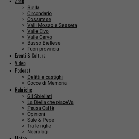
Zone
Biella
Circondario
Cossatese
Valli Mosso e Sessera
Valle Elvo
Valle Cervo
Basso Biellese
Fuori provincia
Eventi & Cultura
Video
Podcast
Delitti e castighi
Gocce di Memoria
Rubriche
Gli Sbiellati
La Biella che piaceVa
Pausa Caffè
Opinioni
Sale & Pepe
Tra le righe
Necrologi
Meteo