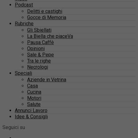
Podcast
Delitti e castighi
Gocce di Memoria
Rubriche
Gli Sbiellati
La Biella che piaceVa
Pausa Caffè
Opinioni
Sale & Pepe
Tra le righe
Necrologi
Speciali
Aziende in Vetrina
Casa
Cucina
Motori
Salute
Annunci Lavoro
Idee & Consigli
Seguici su