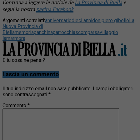
Continua a leggere le notizie de
La Provincia di Biella
e
segui la nostra
pagina Facebook
Argomenti correlati:
anniversario
dieci anni
don piero gibello
La
Nuova Provincia di
Biella
memoria
panchina
parrocchia
scomparsa
villaggio
lamarmora
E tu cosa ne pensi?
Lascia un commento
Il tuo indirizzo email non sarà pubblicato.
I campi obbligatori
sono contrassegnati
*
Commento
*