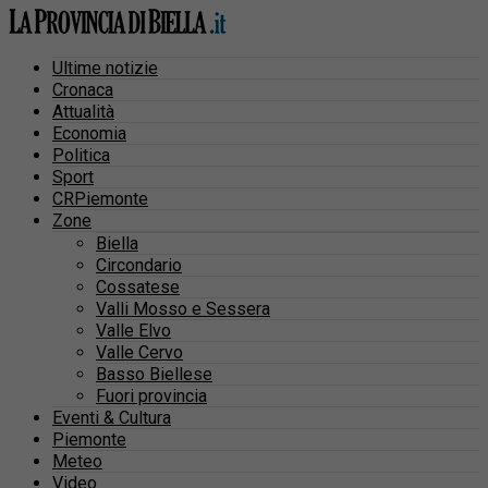
Ultime notizie
Cronaca
Attualità
Economia
Politica
Sport
CRPiemonte
Zone
Biella
Circondario
Cossatese
Valli Mosso e Sessera
Valle Elvo
Valle Cervo
Basso Biellese
Fuori provincia
Eventi & Cultura
Piemonte
Meteo
Video