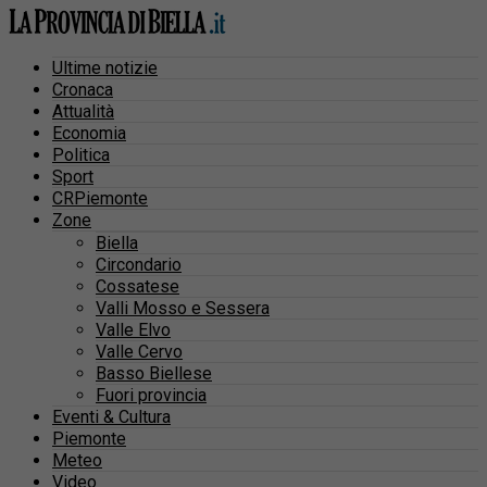
Ultime notizie
Cronaca
Attualità
Economia
Politica
Sport
CRPiemonte
Zone
Biella
Circondario
Cossatese
Valli Mosso e Sessera
Valle Elvo
Valle Cervo
Basso Biellese
Fuori provincia
Eventi & Cultura
Piemonte
Meteo
Video