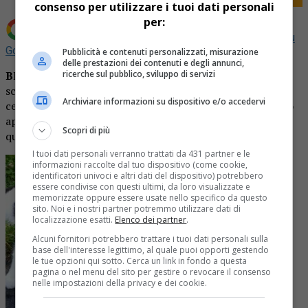
consenso per utilizzare i tuoi dati personali
per:
Aggiungi La Provincia di Biella come
Fonte preferita su
Google
Pubblicità e contenuti personalizzati, misurazione
delle prestazioni dei contenuti e degli annunci,
ricerche sul pubblico, sviluppo di servizi
BIELLA
– Sono passati ormai sei mesi da quando Cicci è
scomparsa, ma la sua famiglia non si arrende e continua a
Archiviare informazioni su dispositivo e/o accedervi
cercarla. In questi giorni da Chiavazza è arrivato un nuovo
appello, per chiedere a chiunque l’abbia vista o sappia
Scopri di più
qualcosa di farsi avanti.
I tuoi dati personali verranno trattati da 431 partner e le
informazioni raccolte dal tuo dispositivo (come cookie,
identificatori univoci e altri dati del dispositivo) potrebbero
essere condivise con questi ultimi, da loro visualizzate e
memorizzate oppure essere usate nello specifico da questo
sito. Noi e i nostri partner potremmo utilizzare dati di
localizzazione esatti.
Elenco dei partner
.
Alcuni fornitori potrebbero trattare i tuoi dati personali sulla
base dell'interesse legittimo, al quale puoi opporti gestendo
le tue opzioni qui sotto. Cerca un link in fondo a questa
pagina o nel menu del sito per gestire o revocare il consenso
nelle impostazioni della privacy e dei cookie.