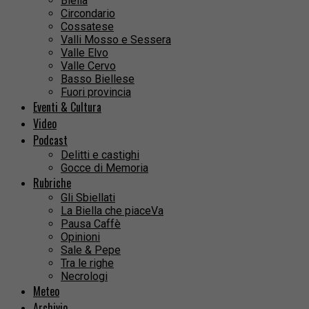
Biella
Circondario
Cossatese
Valli Mosso e Sessera
Valle Elvo
Valle Cervo
Basso Biellese
Fuori provincia
Eventi & Cultura
Video
Podcast
Delitti e castighi
Gocce di Memoria
Rubriche
Gli Sbiellati
La Biella che piaceVa
Pausa Caffè
Opinioni
Sale & Pepe
Tra le righe
Necrologi
Meteo
Archivio