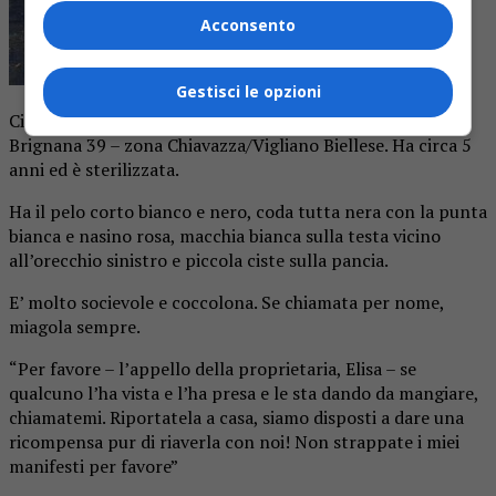
Acconsento
Gestisci le opzioni
Cicci è stata smarrita il 24 dicembre 2021 da strada alla
Brignana 39 – zona Chiavazza/Vigliano Biellese. Ha circa 5
anni ed è sterilizzata.
Ha il pelo corto bianco e nero, coda tutta nera con la punta
bianca e nasino rosa, macchia bianca sulla testa vicino
all’orecchio sinistro e piccola ciste sulla pancia.
E’ molto socievole e coccolona. Se chiamata per nome,
miagola sempre.
“Per favore – l’appello della proprietaria, Elisa – se
qualcuno l’ha vista e l’ha presa e le sta dando da mangiare,
chiamatemi. Riportatela a casa, siamo disposti a dare una
ricompensa pur di riaverla con noi! Non strappate i miei
manifesti per favore”