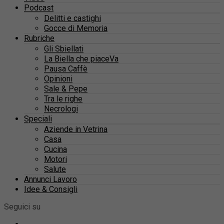
Podcast
Delitti e castighi
Gocce di Memoria
Rubriche
Gli Sbiellati
La Biella che piaceVa
Pausa Caffè
Opinioni
Sale & Pepe
Tra le righe
Necrologi
Speciali
Aziende in Vetrina
Casa
Cucina
Motori
Salute
Annunci Lavoro
Idee & Consigli
Seguici su