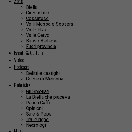
Zone
Biella
Circondario
Cossatese
Valli Mosso e Sessera
Valle Elvo
Valle Cervo
Basso Biellese
Fuori provincia
Eventi & Cultura
Video
Podcast
Delitti e castighi
Gocce di Memoria
Rubriche
Gli Sbiellati
La Biella che piaceVa
Pausa Caffè
Opinioni
Sale & Pepe
Tra le righe
Necrologi
Meteo