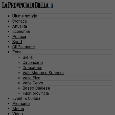
Ultime notizie
Cronaca
Attualità
Economia
Politica
Sport
CRPiemonte
Zone
Biella
Circondario
Cossatese
Valli Mosso e Sessera
Valle Elvo
Valle Cervo
Basso Biellese
Fuori provincia
Eventi & Cultura
Piemonte
Meteo
Video