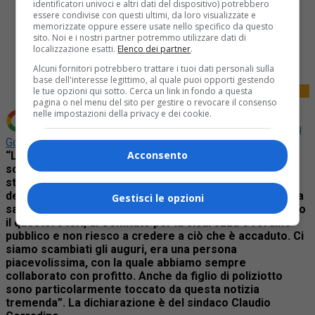
identificatori univoci e altri dati del dispositivo) potrebbero
essere condivise con questi ultimi, da loro visualizzate e
memorizzate oppure essere usate nello specifico da questo
Share
sito. Noi e i nostri partner potremmo utilizzare dati di
localizzazione esatti.
Elenco dei partner
.
Tweet
Alcuni fornitori potrebbero trattare i tuoi dati personali sulla
base dell'interesse legittimo, al quale puoi opporti gestendo
le tue opzioni qui sotto. Cerca un link in fondo a questa
pagina o nel menu del sito per gestire o revocare il consenso
nelle impostazioni della privacy e dei cookie.
Aggiungi La Provincia di Biella come
Fonte preferita su
Google
Acconsento
“La Città di Biella è in lutto. Siamo tutti profondamente
scossi e addolorati per la notizia che ci ha raggiunto
stamane. Il questore Gianni Triolo era entrato in punta
dei piedi nella nostra comunità, ma in poco tempo aveva
Gestisci le opzioni
saputo guadagnarsi il rispetto e la stima di tutti. Ho visto
il questore ieri, al Comitato per la sicurezza e l’ordine
pubblico e non riesco a credere a ciò che è accaduto. Ci
siamo scambiati gli auguri, era una persona
piacevolissima, con la quale abbiamo sempre
collaborato con profitto. Anche da figlio di poliziotto
sono particolarmente toccato da questa notizia
tremenda”. La dichiarazione è del sindaco Claudio