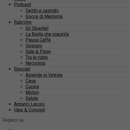
Podcast
Delitti e castighi
Gocce di Memoria
Rubriche
Gli Sbiellati
La Biella che piaceVa
Pausa Caffè
Opinioni
Sale & Pepe
Tra le righe
Necrologi
Speciali
Aziende in Vetrina
Casa
Cucina
Motori
Salute
Annunci Lavoro
Idee & Consigli
Seguici su