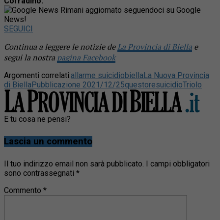
Corradino.
Rimani aggiornato seguendoci su Google
News!
SEGUICI
Continua a leggere le notizie de
La Provincia di Biella
e
segui la nostra
pagina Facebook
Argomenti correlati:
allarme suicidio
biella
La Nuova Provincia
di Biella
Pubblicazione 2021/12/25
questore
suicidio
Triolo
E tu cosa ne pensi?
Lascia un commento
Il tuo indirizzo email non sarà pubblicato.
I campi obbligatori
sono contrassegnati
*
Commento
*