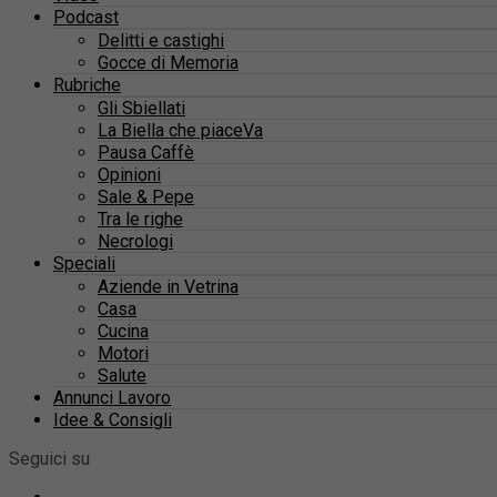
Podcast
Delitti e castighi
Gocce di Memoria
Rubriche
Gli Sbiellati
La Biella che piaceVa
Pausa Caffè
Opinioni
Sale & Pepe
Tra le righe
Necrologi
Speciali
Aziende in Vetrina
Casa
Cucina
Motori
Salute
Annunci Lavoro
Idee & Consigli
Seguici su