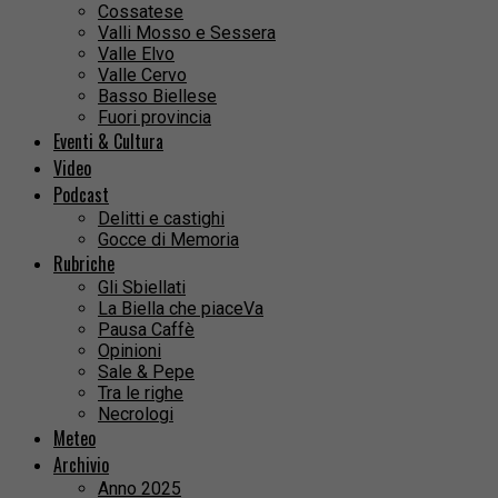
Cossatese
Valli Mosso e Sessera
Valle Elvo
Valle Cervo
Basso Biellese
Fuori provincia
Eventi & Cultura
Video
Podcast
Delitti e castighi
Gocce di Memoria
Rubriche
Gli Sbiellati
La Biella che piaceVa
Pausa Caffè
Opinioni
Sale & Pepe
Tra le righe
Necrologi
Meteo
Archivio
Anno 2025