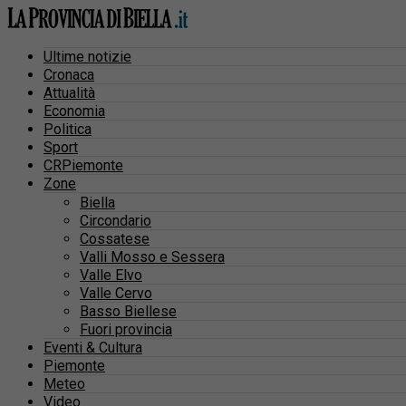
Ultime notizie
Cronaca
Attualità
Economia
Politica
Sport
CRPiemonte
Zone
Biella
Circondario
Cossatese
Valli Mosso e Sessera
Valle Elvo
Valle Cervo
Basso Biellese
Fuori provincia
Eventi & Cultura
Piemonte
Meteo
Video