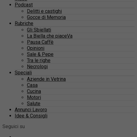
Podcast
Delitti e castighi
Gocce di Memoria
Rubriche
Gli Sbiellati
La Biella che piaceVa
Pausa Caffè
Opinioni
Sale & Pepe
Tra le righe
Necrologi
Speciali
Aziende in Vetrina
Casa
Cucina
Motori
Salute
Annunci Lavoro
Idee & Consigli
Seguici su