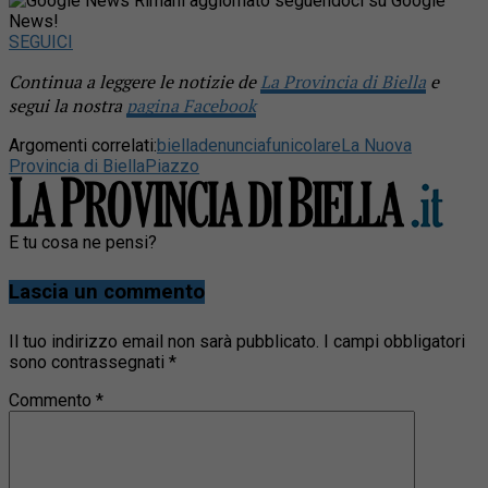
Rimani aggiornato seguendoci su Google
News!
SEGUICI
Continua a leggere le notizie de
La Provincia di Biella
e
segui la nostra
pagina Facebook
Argomenti correlati:
biella
denuncia
funicolare
La Nuova
Provincia di Biella
Piazzo
E tu cosa ne pensi?
Lascia un commento
Il tuo indirizzo email non sarà pubblicato.
I campi obbligatori
sono contrassegnati
*
Commento
*