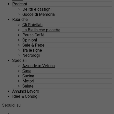
Podcast
Delitti e castighi
Gocce di Memoria
Rubriche
Gli Sbiellati
La Biella che piaceVa
Pausa Caffè
Opinioni
Sale & Pepe
Tra le righe
Necrologi
Speciali
Aziende in Vetrina
Casa
Cucina
Motori
Salute
Annunci Lavoro
Idee & Consigli
Seguici su