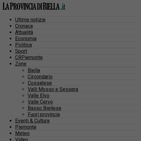
Ultime notizie
Cronaca
Attualità
Economia
Politica
Sport
CRPiemonte
Zone
Biella
Circondario
Cossatese
Valli Mosso e Sessera
Valle Elvo
Valle Cervo
Basso Biellese
Fuori provincia
Eventi & Cultura
Piemonte
Meteo
Video