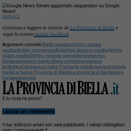
Rimani aggiornato seguendoci su Google
News!
SEGUICI
Continua a leggere le notizie de
La Provincia di Biella
e
segui la nostra
pagina Facebook
Argomenti correlati:
Biella news
bollettino contagi
oggi
bollettino coronavirus
Bollettino decessi oggi
bollettino
guariti oggi
bollettino regione piemonte
coronavirus
biella
coronavirus biella ultime notizie
coronavirus
bollettino
Coronavirus news Piemonte oggi
la nuova provincia
biella
La Nuova Provincia di Biella
La provincia di Biella
news
biella
newsbiella
E tu cosa ne pensi?
Lascia un commento
Il tuo indirizzo email non sarà pubblicato.
I campi obbligatori
sono contrassegnati
*