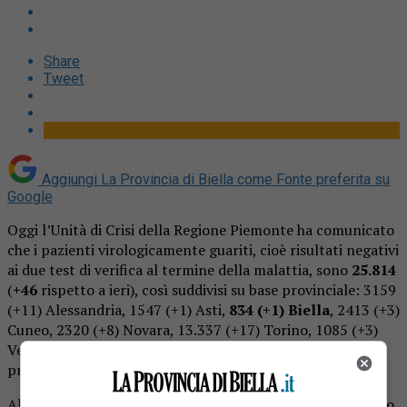
Share
Tweet
Aggiungi La Provincia di Biella come
Fonte preferita su
Google
Oggi l’Unità di Crisi della Regione Piemonte ha comunicato
che i pazienti virologicamente guariti, cioè risultati negativi
ai due test di verifica al termine della malattia, sono
25.814
(
+46
rispetto a ieri), così suddivisi su base provinciale: 3159
(+11) Alessandria, 1547 (+1) Asti,
834 (+1) Biella
, 2413 (+3)
Cuneo, 2320 (+8) Novara, 13.337 (+17) Torino, 1085 (+3)
Vercelli, 954 (+2) Verbano-Cusio-Ossola, oltre a 165 (+0)
provenienti da altre regioni.
Altri
741
sono “in via di guarigione”, ossia negativi al primo