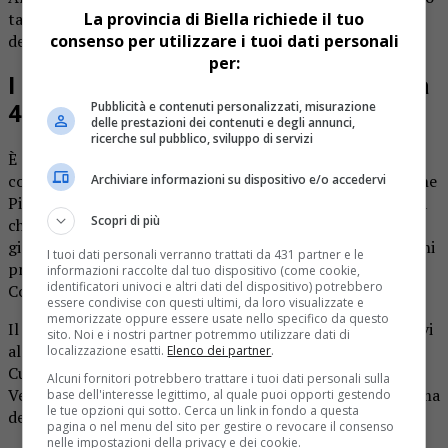
tampone di verifica, dopo la malattia e in attesa dell’esito
La provincia di Biella richiede il tuo
del secondo.
consenso per utilizzare i tuoi dati personali
per:
I decessi salgono complessivamente a
Pubblicità e contenuti personalizzati, misurazione
4.119
delle prestazioni dei contenuti e degli annunci,
ricerche sul pubblico, sviluppo di servizi
È
1
il decesso di persona positiva al test del Covid-19
comunicato nel pomeriggio dall’Unità di Crisi della Regione
Archiviare informazioni su dispositivo e/o accedervi
Piemonte, non registrato nella giornata di oggi (si ricorda
Scopri di più
che il dato di aggiornamento cumulativo comunicato
giornalmente comprende anche decessi avvenuti nei giorni
I tuoi dati personali verranno trattati da 431 partner e le
precedenti e solo successivamente accertati come decessi
informazioni raccolte dal tuo dispositivo (come cookie,
identificatori univoci e altri dati del dispositivo) potrebbero
Covid).
essere condivise con questi ultimi, da loro visualizzate e
memorizzate oppure essere usate nello specifico da questo
Il totale complessivo sale a
4.119
deceduti risultati positivi
sito. Noi e i nostri partner potremmo utilizzare dati di
al virus: 677 Alessandria, 255 Asti,
208 Biella (+
0
)
, 398
localizzazione esatti.
Elenco dei partner
.
Cuneo, 370 Novara, 1817 Torino, 222 Vercelli, 132
Alcuni fornitori potrebbero trattare i tuoi dati personali sulla
Verbano-Cusio-Ossola, oltre a 40 residenti fuori regione ma
base dell'interesse legittimo, al quale puoi opporti gestendo
le tue opzioni qui sotto. Cerca un link in fondo a questa
deceduti in Piemonte.
pagina o nel menu del sito per gestire o revocare il consenso
nelle impostazioni della privacy e dei cookie.