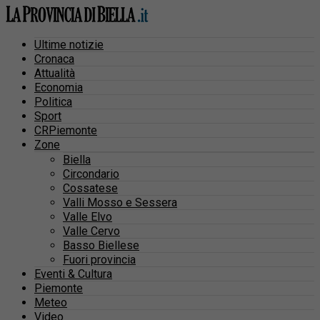
Ultime notizie
Cronaca
Attualità
Economia
Politica
Sport
CRPiemonte
Zone
Biella
Circondario
Cossatese
Valli Mosso e Sessera
Valle Elvo
Valle Cervo
Basso Biellese
Fuori provincia
Eventi & Cultura
Piemonte
Meteo
Video