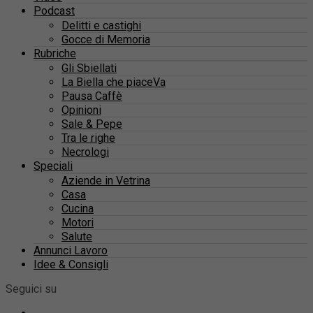
Podcast
Delitti e castighi
Gocce di Memoria
Rubriche
Gli Sbiellati
La Biella che piaceVa
Pausa Caffè
Opinioni
Sale & Pepe
Tra le righe
Necrologi
Speciali
Aziende in Vetrina
Casa
Cucina
Motori
Salute
Annunci Lavoro
Idee & Consigli
Seguici su