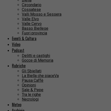
Biella
Circondario
Cossatese
Valli Mosso e Sessera
Valle Elvo
Valle Cervo
Basso Biellese
Fuori provincia
Eventi & Cultura
Video
Podcast
Delitti e castighi
Gocce di Memoria
Rubriche
Gli Sbiellati
La Biella che piaceVa
Pausa Caffè
Opinioni
Sale & Pepe
Tra le righe
Necrologi
Meteo
Archivio