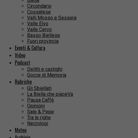
Biella
Circondario
Cossatese
Valli Mosso e Sessera
Valle Elvo
Valle Cervo
Basso Biellese
Fuori provincia
Eventi & Cultura
Video
Podcast
Delitti e castighi
Gocce di Memoria
Rubriche
Gli Sbiellati
La Biella che piaceVa
Pausa Caffè
Opinioni
Sale & Pepe
Tra le righe
Necrologi
Meteo
Archivio