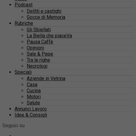
Podcast
Delitti e castighi
Gocce di Memoria
Rubriche
Gli Sbiellati
La Biella che piaceVa
Pausa Caffè
Opinioni
Sale & Pepe
Tra le righe
Necrologi
Speciali
Aziende in Vetrina
Casa
Cucina
Motori
Salute
Annunci Lavoro
Idee & Consigli
Seguici su