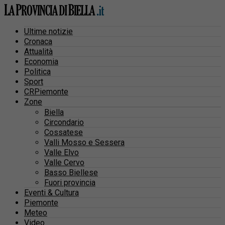
Ultime notizie
Cronaca
Attualità
Economia
Politica
Sport
CRPiemonte
Zone
Biella
Circondario
Cossatese
Valli Mosso e Sessera
Valle Elvo
Valle Cervo
Basso Biellese
Fuori provincia
Eventi & Cultura
Piemonte
Meteo
Video