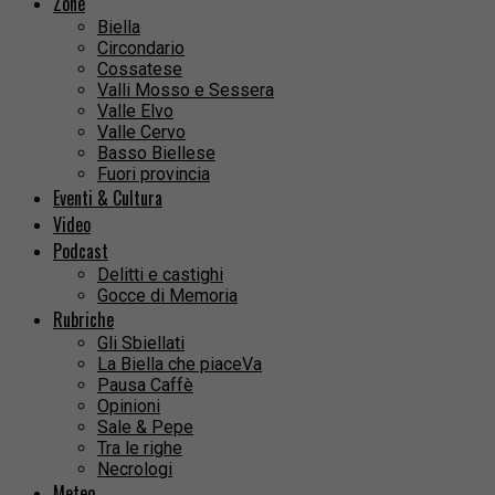
Zone
Biella
Circondario
Cossatese
Valli Mosso e Sessera
Valle Elvo
Valle Cervo
Basso Biellese
Fuori provincia
Eventi & Cultura
Video
Podcast
Delitti e castighi
Gocce di Memoria
Rubriche
Gli Sbiellati
La Biella che piaceVa
Pausa Caffè
Opinioni
Sale & Pepe
Tra le righe
Necrologi
Meteo