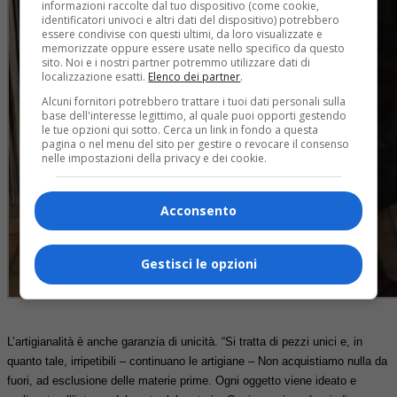
informazioni raccolte dal tuo dispositivo (come cookie,
identificatori univoci e altri dati del dispositivo) potrebbero
essere condivise con questi ultimi, da loro visualizzate e
memorizzate oppure essere usate nello specifico da questo
sito. Noi e i nostri partner potremmo utilizzare dati di
localizzazione esatti.
Elenco dei partner
.
Alcuni fornitori potrebbero trattare i tuoi dati personali sulla
base dell'interesse legittimo, al quale puoi opporti gestendo
le tue opzioni qui sotto. Cerca un link in fondo a questa
pagina o nel menu del sito per gestire o revocare il consenso
nelle impostazioni della privacy e dei cookie.
Acconsento
Gestisci le opzioni
L’artigianalità è anche garanzia di unicità. “Si tratta di pezzi unici e, in
quanto tale, irripetibili – continuano le artigiane – Non acquistiamo nulla da
fuori, ad esclusione delle materie prime. Ogni oggetto viene ideato e