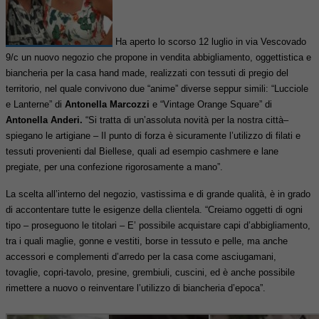
Ha aperto lo scorso 12 luglio in via Vescovado
9/c un nuovo negozio che propone in vendita abbigliamento, oggettistica e
biancheria per la casa hand made, realizzati con tessuti di pregio del
territorio, nel quale convivono due “anime” diverse seppur simili: “Lucciole
e Lanterne” di
Antonella Marcozzi
e “Vintage Orange Square” di
Antonella Anderi.
“Si tratta di un’assoluta novità per la nostra città–
spiegano le artigiane – Il punto di forza è sicuramente l’utilizzo di filati e
tessuti provenienti dal Biellese, quali ad esempio cashmere e lane
pregiate, per una confezione rigorosamente a mano”.
La scelta all’interno del negozio, vastissima e di grande qualità, è in grado
di accontentare tutte le esigenze della clientela. “Creiamo oggetti di ogni
tipo – proseguono le titolari – E’ possibile acquistare capi d’abbigliamento,
tra i quali maglie, gonne e vestiti, borse in tessuto e pelle, ma anche
accessori e complementi d’arredo per la casa come asciugamani,
tovaglie, copri-tavolo, presine, grembiuli, cuscini, ed è anche possibile
rimettere a nuovo o reinventare l’utilizzo di biancheria d’epoca”.