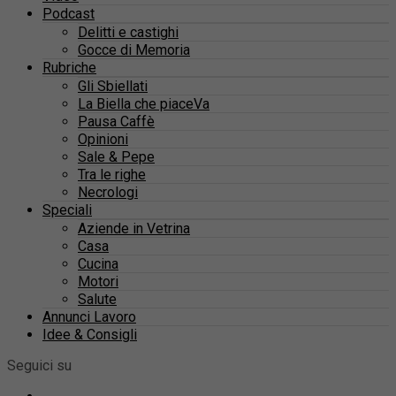
Podcast
Delitti e castighi
Gocce di Memoria
Rubriche
Gli Sbiellati
La Biella che piaceVa
Pausa Caffè
Opinioni
Sale & Pepe
Tra le righe
Necrologi
Speciali
Aziende in Vetrina
Casa
Cucina
Motori
Salute
Annunci Lavoro
Idee & Consigli
Seguici su