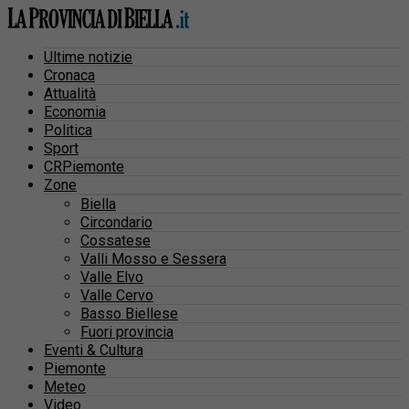
Ultime notizie
Cronaca
Attualità
Economia
Politica
Sport
CRPiemonte
Zone
Biella
Circondario
Cossatese
Valli Mosso e Sessera
Valle Elvo
Valle Cervo
Basso Biellese
Fuori provincia
Eventi & Cultura
Piemonte
Meteo
Video