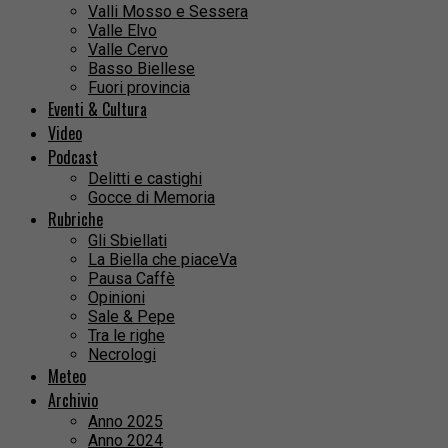
Valli Mosso e Sessera
Valle Elvo
Valle Cervo
Basso Biellese
Fuori provincia
Eventi & Cultura
Video
Podcast
Delitti e castighi
Gocce di Memoria
Rubriche
Gli Sbiellati
La Biella che piaceVa
Pausa Caffè
Opinioni
Sale & Pepe
Tra le righe
Necrologi
Meteo
Archivio
Anno 2025
Anno 2024