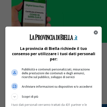
La provincia di Biella richiede il tuo
consenso per utilizzare i tuoi dati personali
per:
Biella
5 anni fa
Pubblicità e contenuti personalizzati, misurazione
delle prestazioni dei contenuti e degli annunci,
No Green Pass, nuova manifestazione
ricerche sul pubblico, sviluppo di servizi
oggi pomeriggio a Biella
Archiviare informazioni su dispositivo e/o accedervi
Scopri di più
Proseguono le contestazioni.
I tuoi dati personali verranno trattati da 431 partner e le