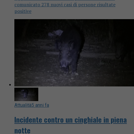
comunicato 278 nuovi casi di persone risultate
positive
Attualità
5 anni fa
Incidente contro un cinghiale in piena
notte