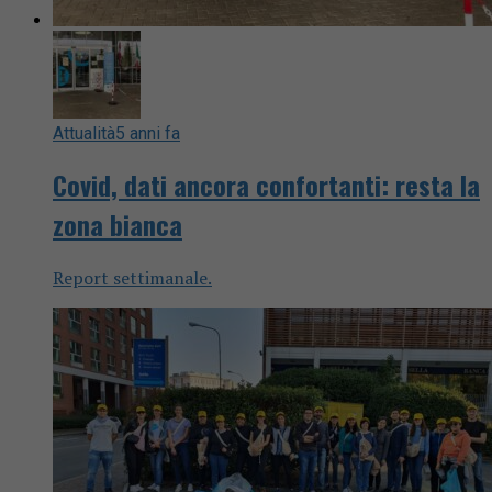
Attualità
5 anni fa
Covid, dati ancora confortanti: resta la
zona bianca
Report settimanale.