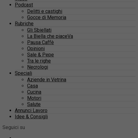
Podcast
Delitti e castighi
Gocce di Memoria
Rubriche
Gli Sbiellati
La Biella che piaceVa
Pausa Caffè
Opinioni
Sale & Pepe
Tra le righe
Necrologi
Speciali
Aziende in Vetrina
Casa
Cucina
Motori
Salute
Annunci Lavoro
Idee & Consigli
Seguici su