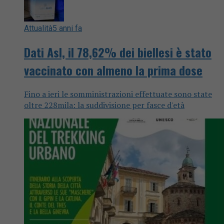
Attualità
5 anni fa
Dati Asl, il 78,62% dei biellesi è stato
vaccinato con almeno la prima dose
Fino a ieri le somministrazioni effettuate sono state
oltre 228mila: la suddivisione per fasce d'età