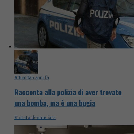
Attualità
5 anni fa
Racconta alla polizia di aver trovato
una bomba, ma è una bugia
E' stata denunciata