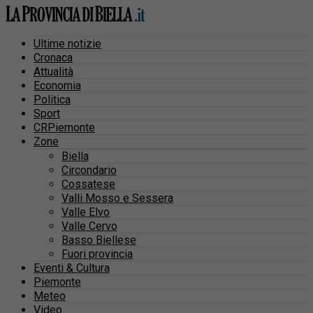
Ultime notizie
Cronaca
Attualità
Economia
Politica
Sport
CRPiemonte
Zone
Biella
Circondario
Cossatese
Valli Mosso e Sessera
Valle Elvo
Valle Cervo
Basso Biellese
Fuori provincia
Eventi & Cultura
Piemonte
Meteo
Video