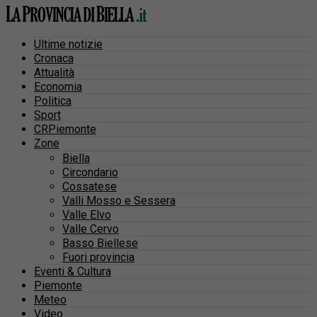
Ultime notizie
Cronaca
Attualità
Economia
Politica
Sport
CRPiemonte
Zone
Biella
Circondario
Cossatese
Valli Mosso e Sessera
Valle Elvo
Valle Cervo
Basso Biellese
Fuori provincia
Eventi & Cultura
Piemonte
Meteo
Video