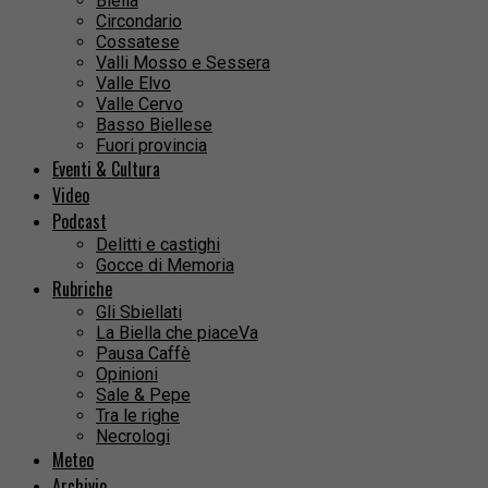
Biella
Circondario
Cossatese
Valli Mosso e Sessera
Valle Elvo
Valle Cervo
Basso Biellese
Fuori provincia
Eventi & Cultura
Video
Podcast
Delitti e castighi
Gocce di Memoria
Rubriche
Gli Sbiellati
La Biella che piaceVa
Pausa Caffè
Opinioni
Sale & Pepe
Tra le righe
Necrologi
Meteo
Archivio