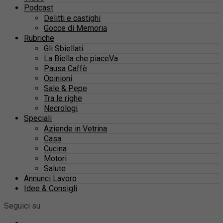
Podcast
Delitti e castighi
Gocce di Memoria
Rubriche
Gli Sbiellati
La Biella che piaceVa
Pausa Caffè
Opinioni
Sale & Pepe
Tra le righe
Necrologi
Speciali
Aziende in Vetrina
Casa
Cucina
Motori
Salute
Annunci Lavoro
Idee & Consigli
Seguici su