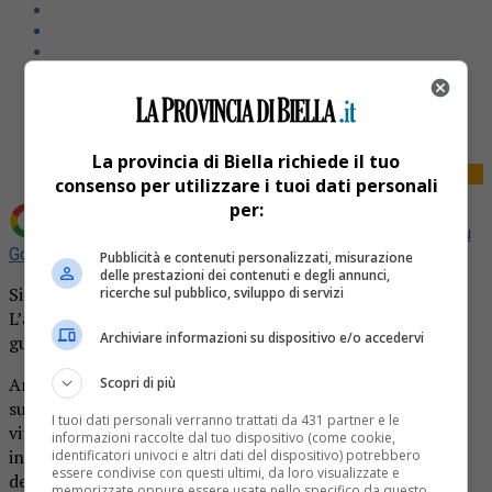
Share
Tweet
La provincia di Biella richiede il tuo
consenso per utilizzare i tuoi dati personali
per:
Aggiungi La Provincia di Biella come
Fonte preferita su
Google
Pubblicità e contenuti personalizzati, misurazione
delle prestazioni dei contenuti e degli annunci,
Si fingono carabinieri e derubano una donna di 86 anni.
ricerche sul pubblico, sviluppo di servizi
L’anziana era stata indotta a credere che la figlia fosse nei
Archiviare informazioni su dispositivo e/o accedervi
guai.
Ancora una truffa ai danni di una persona anziana. E’
Scopri di più
successo a Valdilana dove una donna di 86 anni è caduta
I tuoi dati personali verranno trattati da 431 partner e le
vittima di un raggiro messo in atto da almeno due (o più)
informazioni raccolte dal tuo dispositivo (come cookie,
individui che si sono spacciati per appartenenti alle forze
identificatori univoci e altri dati del dispositivo) potrebbero
essere condivise con questi ultimi, da loro visualizzate e
dell’ordine.
memorizzate oppure essere usate nello specifico da questo