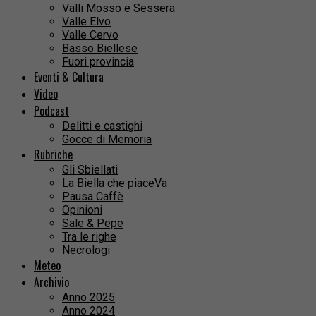
Valli Mosso e Sessera
Valle Elvo
Valle Cervo
Basso Biellese
Fuori provincia
Eventi & Cultura
Video
Podcast
Delitti e castighi
Gocce di Memoria
Rubriche
Gli Sbiellati
La Biella che piaceVa
Pausa Caffè
Opinioni
Sale & Pepe
Tra le righe
Necrologi
Meteo
Archivio
Anno 2025
Anno 2024