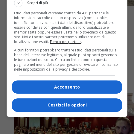
Scopri di più
I tuoi dati personali verranno trattati da 431 partner e le
informazioni raccolte dal tuo dispositivo (come cookie,
identificatori univoci e altri dati del dispositivo) potrebbero
essere condivise con questi ultimi, da loro visualizzate e
memorizzate oppure essere usate nello specifico da questo
Attualità
4 anni fa
sito. Noi e i nostri partner potremmo utilizzare dati di
localizzazione esatti.
Elenco dei partner
.
Venerdì sera all’Agorà un incontro sul
Alcuni fornitori potrebbero trattare i tuoi dati personali sulla
base dell'interesse legittimo, al quale puoi opporti gestendo
tema: La Verità rende liberi. Da
le tue opzioni qui sotto. Cerca un link in fondo a questa
pagina o nel menu del sito per gestire o revocare il consenso
Maddalena ai giorni nostri
nelle impostazioni della privacy e dei cookie.
Organizza Silvio Zuppicchiatti
Acconsento
Gestisci le opzioni