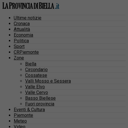
Ultime notizie
Cronaca
Attualità
Economia
Politica
Sport
CRPiemonte
Zone
Biella
Circondario
Cossatese
Valli Mosso e Sessera
Valle Elvo
Valle Cervo
Basso Biellese
Fuori provincia
Eventi & Cultura
Piemonte
Meteo
Video