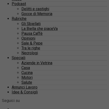
Podcast
Delitti e castighi
Gocce di Memoria
Rubriche
Gli Sbiellati
La Biella che piaceVa
Pausa Caffè
Opinioni
Sale & Pepe
Tra le righe
Necrologi
Speciali
Aziende in Vetrina
Casa
Cucina
Motori
Salute
Annunci Lavoro
Idee & Consigli
Seguici su