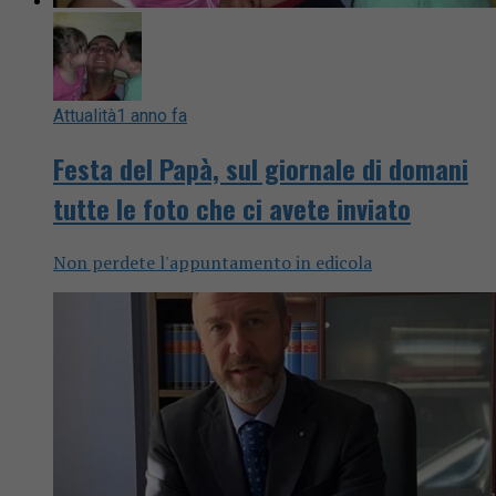
Attualità
1 anno fa
Festa del Papà, sul giornale di domani
tutte le foto che ci avete inviato
Non perdete l'appuntamento in edicola