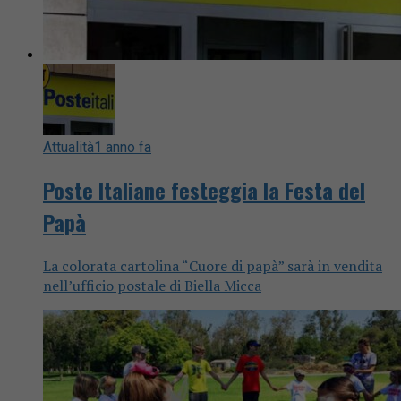
Attualità
1 anno fa
Poste Italiane festeggia la Festa del
Papà
La colorata cartolina “Cuore di papà” sarà in vendita
nell’ufficio postale di Biella Micca