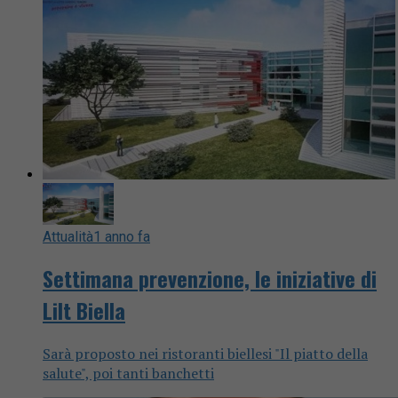
Attualità
1 anno fa
Settimana prevenzione, le iniziative di
Lilt Biella
Sarà proposto nei ristoranti biellesi "Il piatto della
salute", poi tanti banchetti