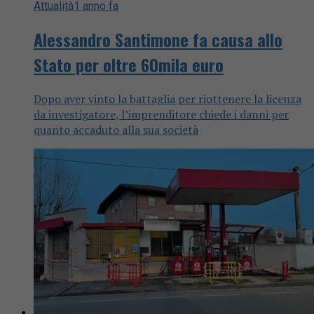
Attualità
1 anno fa
Alessandro Santimone fa causa allo
Stato per oltre 60mila euro
Dopo aver vinto la battaglia per riottenere la licenza
da investigatore, l’imprenditore chiede i danni per
quanto accaduto alla sua società