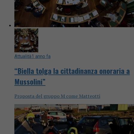
Attualità
1 anno fa
“Biella tolga la cittadinanza onoraria a
Mussolini”
Proposta del gruppo M come Matteotti