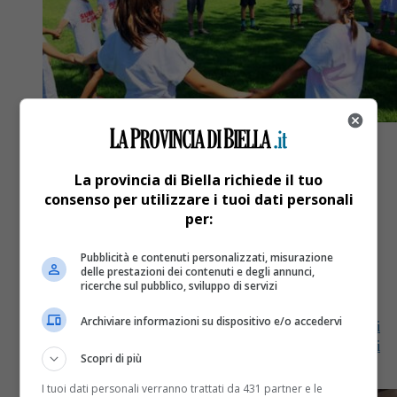
La provincia di Biella richiede il tuo
consenso per utilizzare i tuoi dati personali
Attualità
1 anno fa
per:
Lilt Biella: il focus del 2025 è sulla
Pubblicità e contenuti personalizzati, misurazione
delle prestazioni dei contenuti e degli annunci,
salute dei bambini
ricerche sul pubblico, sviluppo di servizi
Archiviare informazioni su dispositivo e/o accedervi
Lilt Biella: il focus del 2025 è sulla salute dei bambini
Lilt Biella: il focus del 2025 è sulla salute dei bambini
Scopri di più
E’ la XXIV edizione...
I tuoi dati personali verranno trattati da 431 partner e le