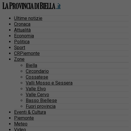
Ultime notizie
Cronaca
Attualità
Economia
Politica
Sport
CRPiemonte
Zone
Biella
Circondario
Cossatese
Valli Mosso e Sessera
Valle Elvo
Valle Cervo
Basso Biellese
Fuori provincia
Eventi & Cultura
Piemonte
Meteo
Video