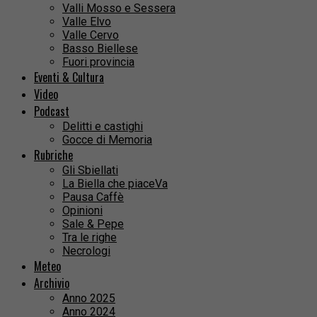
Valli Mosso e Sessera
Valle Elvo
Valle Cervo
Basso Biellese
Fuori provincia
Eventi & Cultura
Video
Podcast
Delitti e castighi
Gocce di Memoria
Rubriche
Gli Sbiellati
La Biella che piaceVa
Pausa Caffè
Opinioni
Sale & Pepe
Tra le righe
Necrologi
Meteo
Archivio
Anno 2025
Anno 2024