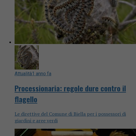
Attualità
1 anno fa
Processionaria: regole dure contro il
flagello
Le direttive del Comune di Biella per i possessori di
giardini e aree verdi