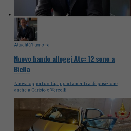
Attualità
1 anno fa
Nuovo bando alloggi Atc: 12 sono a
Biella
Nuova opportunità, appartamenti a disposizione
anche a Carisio e Vercelli