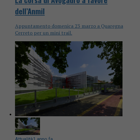
dell’Anmil
Appuntamento domenica 23 marzo a Quaregna
Cerreto per un mini trail.
Attualità
1 anno fa