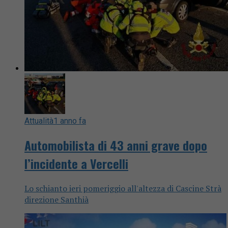
Attualità
1 anno fa
Automobilista di 43 anni grave dopo
l’incidente a Vercelli
Lo schianto ieri pomeriggio all'altezza di Cascine Strà
direzione Santhià