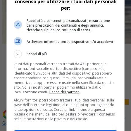
consenso per utilizzare i tuoi dati personali
per:
Pubblicità e contenuti personalizzati, misurazione
delle prestazioni dei contenuti e degli annunci,
ricerche sul pubblico, sviluppo di servizi
Archiviare informazioni su dispositivo e/o accedervi
Scopri di più
I tuoi dati personali verranno trattati da 431 partner e le
informazioni raccolte dal tuo dispositivo (come cookie,
identificatori univoci e altri dati del dispositivo) potrebbero
essere condivise con questi ultimi, da loro visualizzate e
Share
memorizzate oppure essere usate nello specifico da questo
Tweet
sito. Noi e i nostri partner potremmo utilizzare dati di
localizzazione esatti.
Elenco dei partner
.
Alcuni fornitori potrebbero trattare i tuoi dati personali sulla
base dell'interesse legittimo, al quale puoi opporti gestendo
le tue opzioni qui sotto. Cerca un link in fondo a questa
pagina o nel menu del sito per gestire o revocare il consenso
Aggiungi La Provincia di Biella come
Fonte preferita su
nelle impostazioni della privacy e dei cookie.
Google