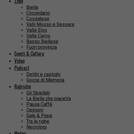
Zone
Biella
Circondario
Cossatese
Valli Mosso e Sessera
Valle Elvo
Valle Cervo
Basso Biellese
Fuori provincia
Eventi & Cultura
Video
Podcast
Delitti e castighi
Gocce di Memoria
Rubriche
Gli Sbiellati
La Biella che piaceVa
Pausa Caffè
Opinioni
Sale & Pepe
Tra le righe
Necrologi
Meteo