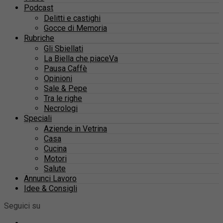
Podcast
Delitti e castighi
Gocce di Memoria
Rubriche
Gli Sbiellati
La Biella che piaceVa
Pausa Caffè
Opinioni
Sale & Pepe
Tra le righe
Necrologi
Speciali
Aziende in Vetrina
Casa
Cucina
Motori
Salute
Annunci Lavoro
Idee & Consigli
Seguici su