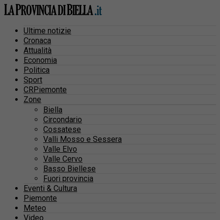
Ultime notizie
Cronaca
Attualità
Economia
Politica
Sport
CRPiemonte
Zone
Biella
Circondario
Cossatese
Valli Mosso e Sessera
Valle Elvo
Valle Cervo
Basso Biellese
Fuori provincia
Eventi & Cultura
Piemonte
Meteo
Video