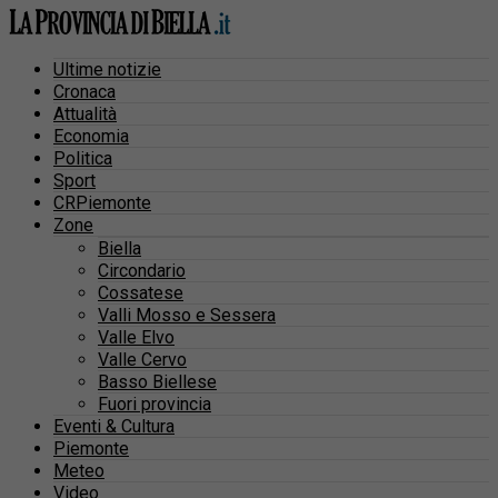
Ultime notizie
Cronaca
Attualità
Economia
Politica
Sport
CRPiemonte
Zone
Biella
Circondario
Cossatese
Valli Mosso e Sessera
Valle Elvo
Valle Cervo
Basso Biellese
Fuori provincia
Eventi & Cultura
Piemonte
Meteo
Video