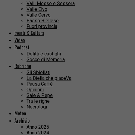
Valli Mosso e Sessera
Valle Elvo
Valle Cervo
Basso Biellese
Fuori provincia
Eventi & Cultura
Video
Podcast
Delitti e castighi
Gocce di Memoria
Rubriche
Gli Sbiellati
La Biella che piaceVa
Pausa Caffè
Opinioni
Sale & Pepe
Tra le righe
Necrologi
Meteo
Archivio
Anno 2025
Anno 2024