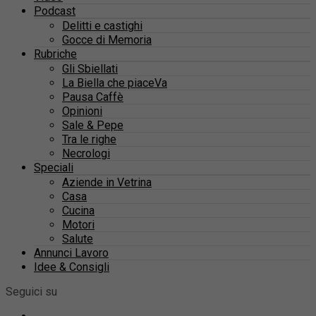
Podcast
Delitti e castighi
Gocce di Memoria
Rubriche
Gli Sbiellati
La Biella che piaceVa
Pausa Caffè
Opinioni
Sale & Pepe
Tra le righe
Necrologi
Speciali
Aziende in Vetrina
Casa
Cucina
Motori
Salute
Annunci Lavoro
Idee & Consigli
Seguici su