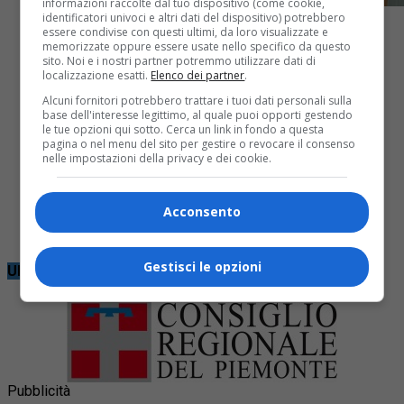
informazioni raccolte dal tuo dispositivo (come cookie,
identificatori univoci e altri dati del dispositivo) potrebbero
essere condivise con questi ultimi, da loro visualizzate e
memorizzate oppure essere usate nello specifico da questo
sito. Noi e i nostri partner potremmo utilizzare dati di
localizzazione esatti.
Elenco dei partner
.
Biella
5 mesi fa
Alcuni fornitori potrebbero trattare i tuoi dati personali sulla
base dell'interesse legittimo, al quale puoi opporti gestendo
Ultimi giorni per iscriversi al Piazzo
le tue opzioni qui sotto. Cerca un link in fondo a questa
pagina o nel menu del sito per gestire o revocare il consenso
nelle impostazioni della privacy e dei cookie.
Cost to Cost
Acconsento
Sabato 21 marzo va in scena la terza edizione della
kermesse
Gestisci le opzioni
Ultime notizie
Pubblicità