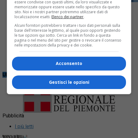
essere condivise con questi ultimi, da loro visualizzate e
memorizzate oppure essere usate nello specifico da questo
sito. Noi e i nostri partner potremmo utilizzare dati di
localizzazione esatti.
Elenco dei partner
.
Alcuni fornitori potrebbero trattare i tuoi dati personali sulla
base dell'interesse legittimo, al quale puoi opporti gestendo
Biella
4 mesi fa
le tue opzioni qui sotto. Cerca un link in fondo a questa
pagina o nel menu del sito per gestire o revocare il consenso
Aggressione in centro a Biella
nelle impostazioni della privacy e dei cookie.
E’ successo ieri sera in Piazza Martiri della Libertà
Acconsento
Ultime notizie
Gestisci le opzioni
Pubblicità
I più letti