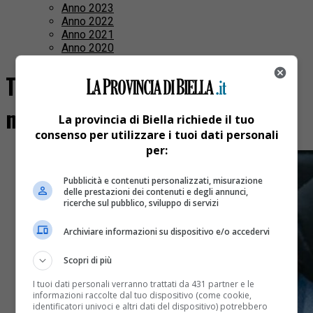
Anno 2023
Anno 2022
Anno 2021
Anno 2020
Tutti i post taggati "piazza
martiri della libertà"
La provincia di Biella richiede il tuo
consenso per utilizzare i tuoi dati personali
per:
Pubblicità e contenuti personalizzati, misurazione
delle prestazioni dei contenuti e degli annunci,
ricerche sul pubblico, sviluppo di servizi
Archiviare informazioni su dispositivo e/o accedervi
Scopri di più
I tuoi dati personali verranno trattati da 431 partner e le
informazioni raccolte dal tuo dispositivo (come cookie,
identificatori univoci e altri dati del dispositivo) potrebbero