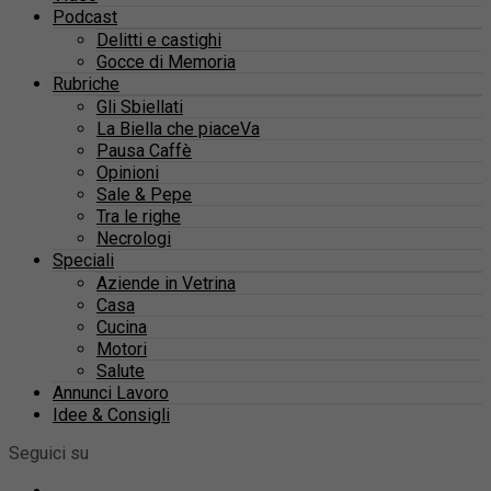
Podcast
Delitti e castighi
Gocce di Memoria
Rubriche
Gli Sbiellati
La Biella che piaceVa
Pausa Caffè
Opinioni
Sale & Pepe
Tra le righe
Necrologi
Speciali
Aziende in Vetrina
Casa
Cucina
Motori
Salute
Annunci Lavoro
Idee & Consigli
Seguici su