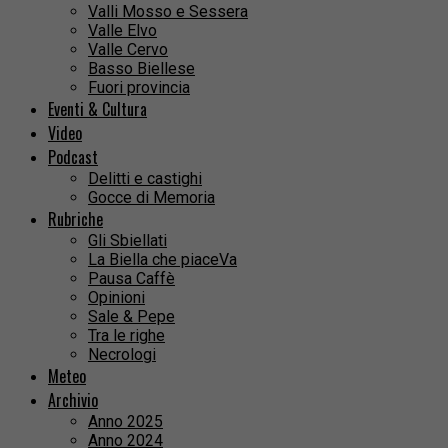
Valli Mosso e Sessera
Valle Elvo
Valle Cervo
Basso Biellese
Fuori provincia
Eventi & Cultura
Video
Podcast
Delitti e castighi
Gocce di Memoria
Rubriche
Gli Sbiellati
La Biella che piaceVa
Pausa Caffè
Opinioni
Sale & Pepe
Tra le righe
Necrologi
Meteo
Archivio
Anno 2025
Anno 2024