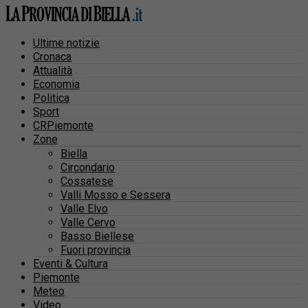
Ultime notizie
Cronaca
Attualità
Economia
Politica
Sport
CRPiemonte
Zone
Biella
Circondario
Cossatese
Valli Mosso e Sessera
Valle Elvo
Valle Cervo
Basso Biellese
Fuori provincia
Eventi & Cultura
Piemonte
Meteo
Video