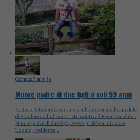
Cronaca
7 anni fa
Muore padre di due figli a soli 59 anni
E’ stato dato ieri pomeriggio all’obitorio dell’ospedale
di Ponderano l’ultimo triste saluto ad Ermes Iacchini.
Muore padre di due figli, aveva problemi di cuore
L’uomo, residente...