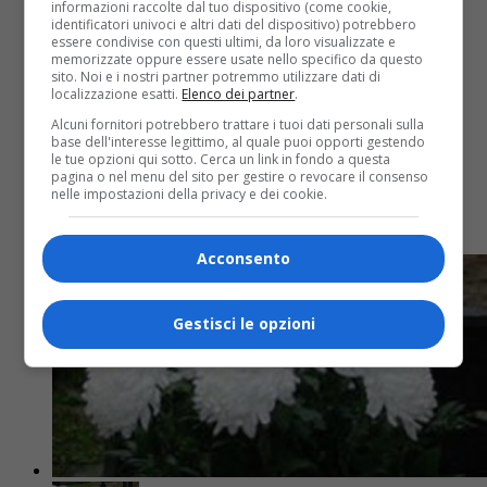
informazioni raccolte dal tuo dispositivo (come cookie,
Attualità
7 anni fa
identificatori univoci e altri dati del dispositivo) potrebbero
essere condivise con questi ultimi, da loro visualizzate e
Lutto Efrem Bolengo, alpino di 104
memorizzate oppure essere usate nello specifico da questo
sito. Noi e i nostri partner potremmo utilizzare dati di
anni, è “andato avanti”
localizzazione esatti.
Elenco dei partner
.
Alcuni fornitori potrebbero trattare i tuoi dati personali sulla
base dell'interesse legittimo, al quale puoi opporti gestendo
Lutto Efrem Bolengo, alpino di 104 anni, è “andato
le tue opzioni qui sotto. Cerca un link in fondo a questa
avanti” La sezione di Biella dell’Associazione
pagina o nel menu del sito per gestire o revocare il consenso
nelle impostazioni della privacy e dei cookie.
Nazionale Alpini ha reso noto che Efrem Bolengo è
“andato avanti”....
Acconsento
Gestisci le opzioni