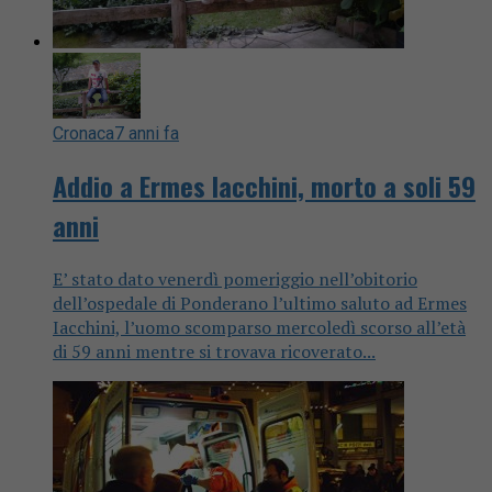
Cronaca
7 anni fa
Addio a Ermes Iacchini, morto a soli 59
anni
E’ stato dato venerdì pomeriggio nell’obitorio
dell’ospedale di Ponderano l’ultimo saluto ad Ermes
Iacchini, l’uomo scomparso mercoledì scorso all’età
di 59 anni mentre si trovava ricoverato...