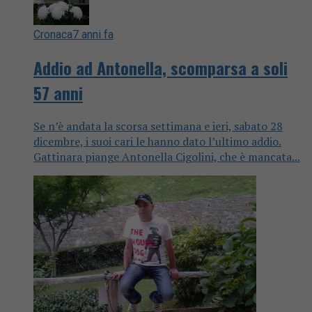
Cronaca
7 anni fa
Addio ad Antonella, scomparsa a soli
57 anni
Se n’è andata la scorsa settimana e ieri, sabato 28
dicembre, i suoi cari le hanno dato l’ultimo addio.
Gattinara piange Antonella Cigolini, che è mancata...