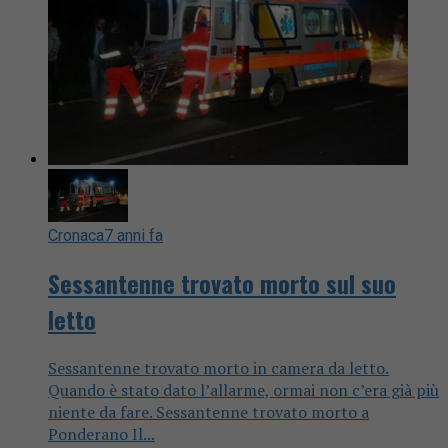
Cronaca
7 anni fa
Sessantenne trovato morto sul suo
letto
Sessantenne trovato morto in camera da letto.
Quando è stato dato l’allarme, ormai non c’era già più
niente da fare. Sessantenne trovato morto a
Ponderano Il...