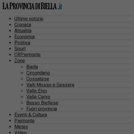
Ultime notizie
Cronaca
Attualità
Economia
Politica
Sport
CRPiemonte
Zone
Biella
Circondario
Cossatese
Valli Mosso e Sessera
Valle Elvo
Valle Cervo
Basso Biellese
Fuori provincia
Eventi & Cultura
Piemonte
Meteo
Video