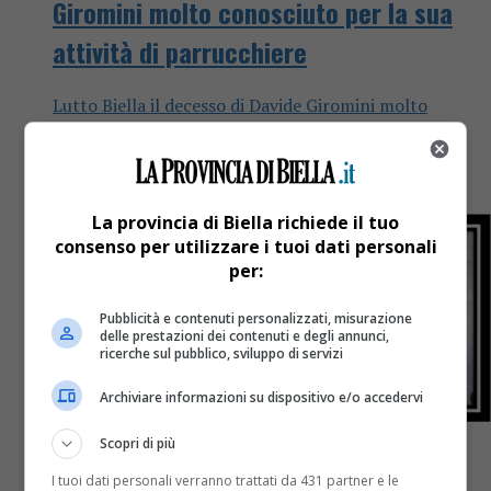
Giromini molto conosciuto per la sua
attività di parrucchiere
Lutto Biella il decesso di Davide Giromini molto
conosciuto per la sua attività di parrucchiere
Profondo cordoglio in città per la morte di Davide
Giromini, 52...
La provincia di Biella richiede il tuo
consenso per utilizzare i tuoi dati personali
per:
Pubblicità e contenuti personalizzati, misurazione
delle prestazioni dei contenuti e degli annunci,
ricerche sul pubblico, sviluppo di servizi
Archiviare informazioni su dispositivo e/o accedervi
Scopri di più
I tuoi dati personali verranno trattati da 431 partner e le