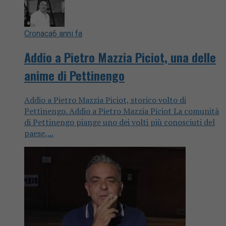
Cronaca
6 anni fa
Addio a Pietro Mazzia Piciot, una delle
anime di Pettinengo
Addio a Pietro Mazzia Piciot, storico volto di
Pettinengo. Addio a Pietro Mazzia Piciot La comunità
di Pettinengo piange uno dei volti più conosciuti del
paese,...