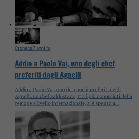
Cronaca
7 anni fa
Addio a Paolo Vai, uno degli chef
preferiti dagli Agnelli
Addio a Paolo Vai, uno dei cuochi preferiti degli
Agnelli. Lo chef valdostano, tra i più conosciuti della
regione a livello internazionale, si è spento a...