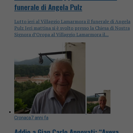
funerale di Angela Pulz
Lutto ieri al Villaggio Lamarmora il funerale di Angela
Pulz Ieri mattina si è svolto presso la Chiesa di Nostra
Signora d’Oropa al Villaggio Lamarmora il...
Cronaca
7 anni fa
Addio a Gian Carlo Annovati: “Aveva