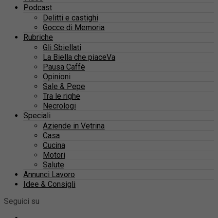
Podcast
Delitti e castighi
Gocce di Memoria
Rubriche
Gli Sbiellati
La Biella che piaceVa
Pausa Caffè
Opinioni
Sale & Pepe
Tra le righe
Necrologi
Speciali
Aziende in Vetrina
Casa
Cucina
Motori
Salute
Annunci Lavoro
Idee & Consigli
Seguici su