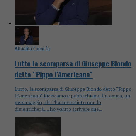
Attualità
7 anni fa
Lutto la scomparsa di Giuseppe Biondo
detto “Pippo l’Americano”
Lutto, la scomparsa di Giuseppe Biondo detto “Pippo
l’Americano” Riceviamo e pubblichiamo Un amico, un
personaggio, chi l’ha conosciuto non lo
dimenticherà…. ho voluto scrivere due...