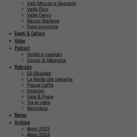
Valli Mosso e Sessera
Valle Elvo
Valle Cervo
Basso Biellese
Fuori provincia
Eventi & Cultura
Video
Podcast
Delitti e castighi
Gocce di Memoria
Rubriche
Gli Sbiellati
La Biella che piaceVa
Pausa Caffè
Opinioni
Sale & Pepe
Tra le righe
Necrologi
Meteo
Archivio
Anno 2025
Anno 2024