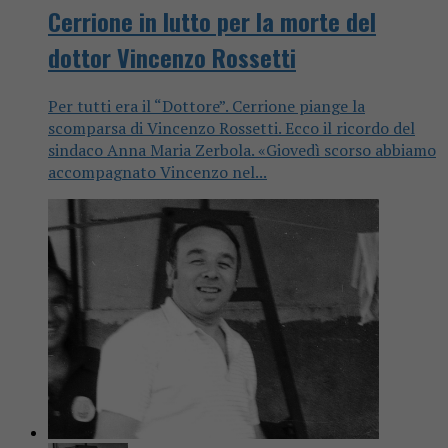
Cerrione in lutto per la morte del
dottor Vincenzo Rossetti
Per tutti era il “Dottore”. Cerrione piange la
scomparsa di Vincenzo Rossetti. Ecco il ricordo del
sindaco Anna Maria Zerbola. «Giovedì scorso abbiamo
accompagnato Vincenzo nel...