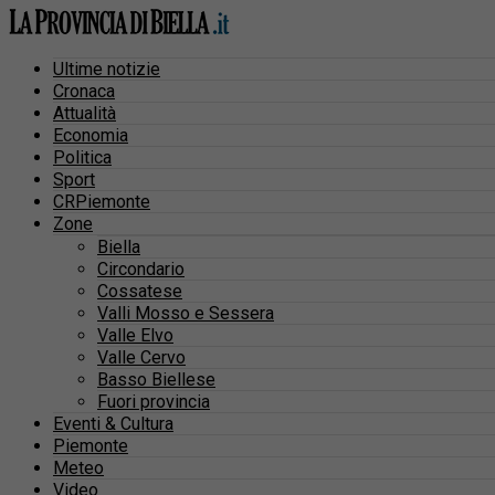
Ultime notizie
Cronaca
Attualità
Economia
Politica
Sport
CRPiemonte
Zone
Biella
Circondario
Cossatese
Valli Mosso e Sessera
Valle Elvo
Valle Cervo
Basso Biellese
Fuori provincia
Eventi & Cultura
Piemonte
Meteo
Video