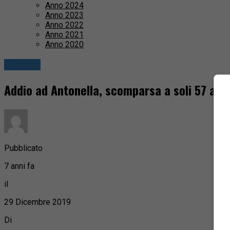
Anno 2024
Anno 2023
Anno 2022
Anno 2021
Anno 2020
Cronaca
Addio ad Antonella, scomparsa a soli 57 ann
Pubblicato
7 anni fa
il
29 Dicembre 2019
Di