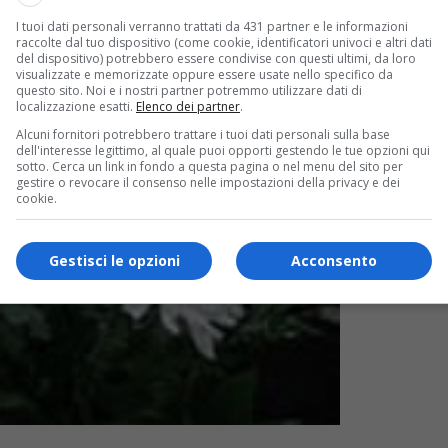
I tuoi dati personali verranno trattati da 431 partner e le informazioni
raccolte dal tuo dispositivo (come cookie, identificatori univoci e altri dati
del dispositivo) potrebbero essere condivise con questi ultimi, da loro
visualizzate e memorizzate oppure essere usate nello specifico da
questo sito. Noi e i nostri partner potremmo utilizzare dati di
localizzazione esatti.
Elenco dei partner
.
Alcuni fornitori potrebbero trattare i tuoi dati personali sulla base
dell'interesse legittimo, al quale puoi opporti gestendo le tue opzioni qui
sotto. Cerca un link in fondo a questa pagina o nel menu del sito per
gestire o revocare il consenso nelle impostazioni della privacy e dei
cookie.
Gestisci le opzioni
Acconsento