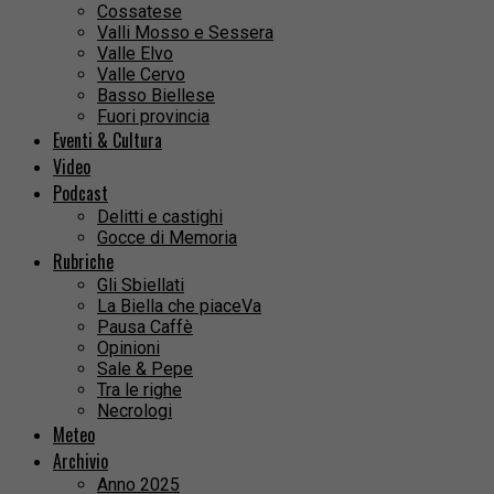
Cossatese
Valli Mosso e Sessera
Valle Elvo
Valle Cervo
Basso Biellese
Fuori provincia
Eventi & Cultura
Video
Podcast
Delitti e castighi
Gocce di Memoria
Rubriche
Gli Sbiellati
La Biella che piaceVa
Pausa Caffè
Opinioni
Sale & Pepe
Tra le righe
Necrologi
Meteo
Archivio
Anno 2025