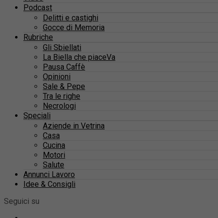
Podcast
Delitti e castighi
Gocce di Memoria
Rubriche
Gli Sbiellati
La Biella che piaceVa
Pausa Caffè
Opinioni
Sale & Pepe
Tra le righe
Necrologi
Speciali
Aziende in Vetrina
Casa
Cucina
Motori
Salute
Annunci Lavoro
Idee & Consigli
Seguici su