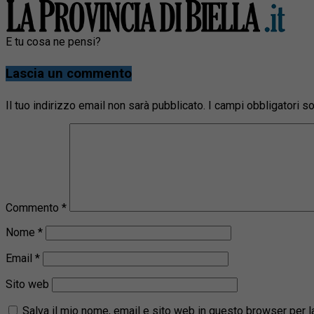
E tu cosa ne pensi?
Lascia un commento
Il tuo indirizzo email non sarà pubblicato.
I campi obbligatori 
Commento
*
Nome
*
Email
*
Sito web
Salva il mio nome, email e sito web in questo browser per 