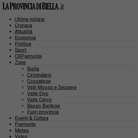
Ultime notizie
Cronaca
Attualità
Economia
Politica
Sport
CRPiemonte
Zone
Biella
Circondario
Cossatese
Valli Mosso e Sessera
Valle Elvo
Valle Cervo
Basso Biellese
Fuori provincia
Eventi & Cultura
Piemonte
Meteo
Video