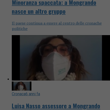
Minoranza spaccata: a Mongrando
nasce un altro gruppo
Il paese continua a essere al centro delle cronache
politiche
Cronaca
6 anni fa
Luisa Nasso assessore a Mongrando