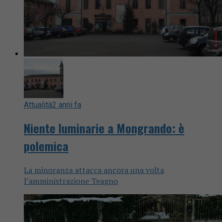
Attualità
2 anni fa
Niente luminarie a Mongrando: è
polemica
La minoranza attacca ancora una volta
l’amministrazione Teagno