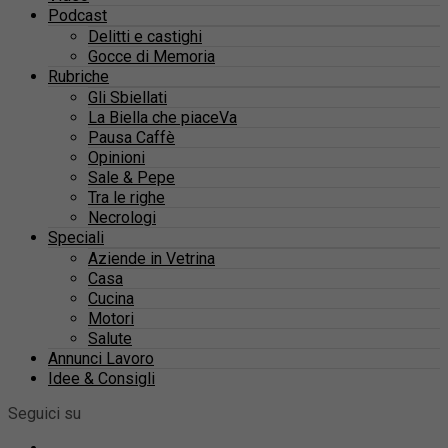
Podcast
Delitti e castighi
Gocce di Memoria
Rubriche
Gli Sbiellati
La Biella che piaceVa
Pausa Caffè
Opinioni
Sale & Pepe
Tra le righe
Necrologi
Speciali
Aziende in Vetrina
Casa
Cucina
Motori
Salute
Annunci Lavoro
Idee & Consigli
Seguici su