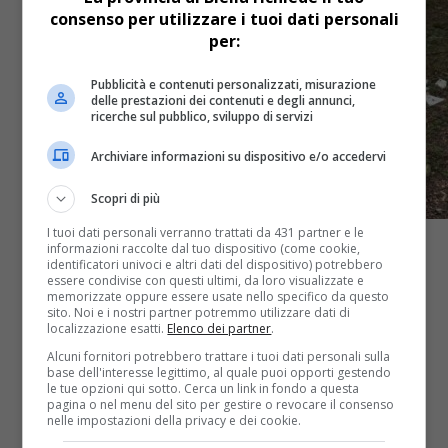
consenso per utilizzare i tuoi dati personali
per:
Pubblicità e contenuti personalizzati, misurazione
delle prestazioni dei contenuti e degli annunci,
ricerche sul pubblico, sviluppo di servizi
Archiviare informazioni su dispositivo e/o accedervi
Scopri di più
I tuoi dati personali verranno trattati da 431 partner e le
informazioni raccolte dal tuo dispositivo (come cookie,
identificatori univoci e altri dati del dispositivo) potrebbero
essere condivise con questi ultimi, da loro visualizzate e
memorizzate oppure essere usate nello specifico da questo
sito. Noi e i nostri partner potremmo utilizzare dati di
Cronaca
2 anni fa
localizzazione esatti.
Elenco dei partner
.
“C’è un’altra piccola discarica a cielo
Alcuni fornitori potrebbero trattare i tuoi dati personali sulla
base dell'interesse legittimo, al quale puoi opporti gestendo
le tue opzioni qui sotto. Cerca un link in fondo a questa
aperto a Mongrando” – FOTO
pagina o nel menu del sito per gestire o revocare il consenso
nelle impostazioni della privacy e dei cookie.