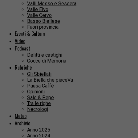
Valli Mosso e Sessera
Valle Elvo
Valle Cervo
Basso Biellese
Fuori provincia
Eventi & Cultura
Video
Podcast
Delitti e castighi
Gocce di Memoria
Rubriche
Gli Sbiellati
La Biella che piaceVa
Pausa Caffè
Opinioni
Sale & Pepe
Tra le righe
Necrologi
Meteo
Archivio
Anno 2025
Anno 2024