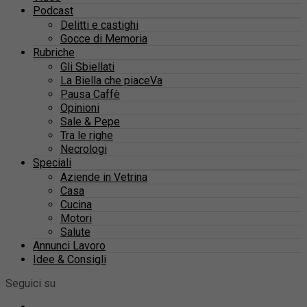
Podcast
Delitti e castighi
Gocce di Memoria
Rubriche
Gli Sbiellati
La Biella che piaceVa
Pausa Caffè
Opinioni
Sale & Pepe
Tra le righe
Necrologi
Speciali
Aziende in Vetrina
Casa
Cucina
Motori
Salute
Annunci Lavoro
Idee & Consigli
Seguici su