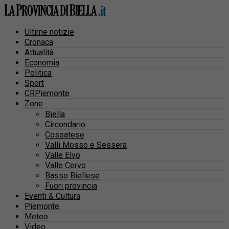
Ultime notizie
Cronaca
Attualità
Economia
Politica
Sport
CRPiemonte
Zone
Biella
Circondario
Cossatese
Valli Mosso e Sessera
Valle Elvo
Valle Cervo
Basso Biellese
Fuori provincia
Eventi & Cultura
Piemonte
Meteo
Video