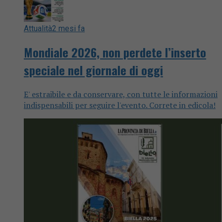
Attualità
2 mesi fa
Mondiale 2026, non perdete l’inserto
speciale nel giornale di oggi
E' estraibile e da conservare, con tutte le informazioni
indispensabili per seguire l'evento. Correte in edicola!