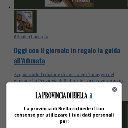
Attualità
1 anno fa
Oggi con il giornale in regalo la guida
all’Adunata
Acquistando l'edizione di mercoledì 7 maggio del
giornale La Provincia di Biella, i lettori troveranno in
omaggio un fascicolo speciale di ben 72 pagine
interamente dedicato...
La provincia di Biella richiede il tuo
consenso per utilizzare i tuoi dati personali
per: