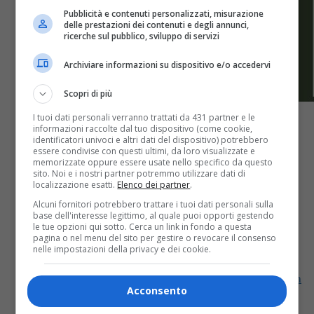
Pubblicità e contenuti personalizzati, misurazione
delle prestazioni dei contenuti e degli annunci,
ricerche sul pubblico, sviluppo di servizi
Archiviare informazioni su dispositivo e/o accedervi
Scopri di più
I tuoi dati personali verranno trattati da 431 partner e le
informazioni raccolte dal tuo dispositivo (come cookie,
identificatori univoci e altri dati del dispositivo) potrebbero
essere condivise con questi ultimi, da loro visualizzate e
memorizzate oppure essere usate nello specifico da questo
Attualità
1 anno fa
sito. Noi e i nostri partner potremmo utilizzare dati di
localizzazione esatti.
Elenco dei partner
.
Adunata degli Alpini, domani con il
Alcuni fornitori potrebbero trattare i tuoi dati personali sulla
base dell'interesse legittimo, al quale puoi opporti gestendo
giornale l’inserto speciale
le tue opzioni qui sotto. Cerca un link in fondo a questa
pagina o nel menu del sito per gestire o revocare il consenso
nelle impostazioni della privacy e dei cookie.
Acquistando l'edizione di mercoledì 7 maggio del
giornale La Provincia di Biella, i lettori troveranno in
Acconsento
omaggio un fascicolo speciale di ben 72 pagine
interamente dedicato...