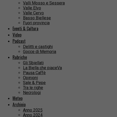
Valli Mosso e Sessera
Valle Elvo
Valle Cervo
Basso Biellese
Fuori provincia
Eventi & Cultura
Video
Podcast
Delitti e castighi
Gocce di Memoria
Rubriche
Gli Sbiellati
La Biella che piaceVa
Pausa Caffè
Opinioni
Sale & Pepe
Tra le righe
Necrologi
Meteo
Archivio
Anno 2025
Anno 2024