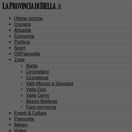
Ultime notizie
Cronaca
Attualità
Economia
Politica
Sport
CRPiemonte
Zone
Biella
Circondario
Cossatese
Valli Mosso e Sessera
Valle Elvo
Valle Cervo
Basso Biellese
Fuori provincia
Eventi & Cultura
Piemonte
Meteo
Video