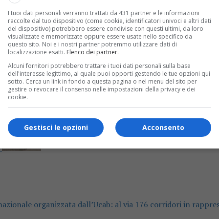
I tuoi dati personali verranno trattati da 431 partner e le informazioni
altri tre sarebbero stati coinvolti in un investimento al bivio
raccolte dal tuo dispositivo (come cookie, identificatori univoci e altri dati
del dispositivo) potrebbero essere condivise con questi ultimi, da loro
visualizzate e memorizzate oppure essere usate nello specifico da
questo sito. Noi e i nostri partner potremmo utilizzare dati di
localizzazione esatti.
Elenco dei partner
.
Alcuni fornitori potrebbero trattare i tuoi dati personali sulla base
dell'interesse legittimo, al quale puoi opporti gestendo le tue opzioni qui
sotto. Cerca un link in fondo a questa pagina o nel menu del sito per
gestire o revocare il consenso nelle impostazioni della privacy e dei
cookie.
Gestisci le opzioni
Acconsento
azionale organizzata dall’Ucab: al via 176 corridori in rappre