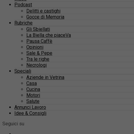
Podcast
Delitti e castighi
Gocce di Memoria
Rubriche
Gli Sbiellati
La Biella che piaceVa
Pausa Caffè
Opinioni
Sale & Pepe
Tra le righe
Necrologi
Speciali
Aziende in Vetrina
Casa
Cucina
Motori
Salute
Annunci Lavoro
Idee & Consigli
Seguici su