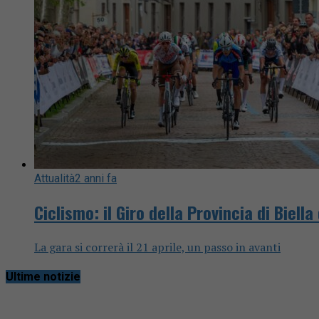
Attualità
2 anni fa
Ciclismo: il Giro della Provincia di Biell
La gara si correrà il 21 aprile, un passo in avanti
Ultime notizie