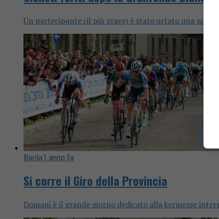
Un partecipante (il più grave) è stato urtato una moto, 
Biella
1 anno fa
Si corre il Giro della Provincia
Domani è il grande giorno dedicato alla kermesse intern