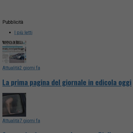
Pubblicità
I più letti
Attualità
2 giorni fa
La prima pagina del giornale in edicola oggi
Attualità
7 giorni fa