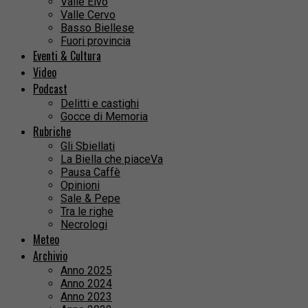
Valle Elvo
Valle Cervo
Basso Biellese
Fuori provincia
Eventi & Cultura
Video
Podcast
Delitti e castighi
Gocce di Memoria
Rubriche
Gli Sbiellati
La Biella che piaceVa
Pausa Caffè
Opinioni
Sale & Pepe
Tra le righe
Necrologi
Meteo
Archivio
Anno 2025
Anno 2024
Anno 2023