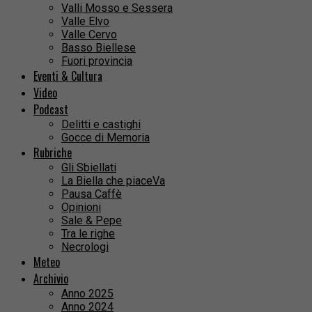
Valli Mosso e Sessera
Valle Elvo
Valle Cervo
Basso Biellese
Fuori provincia
Eventi & Cultura
Video
Podcast
Delitti e castighi
Gocce di Memoria
Rubriche
Gli Sbiellati
La Biella che piaceVa
Pausa Caffè
Opinioni
Sale & Pepe
Tra le righe
Necrologi
Meteo
Archivio
Anno 2025
Anno 2024