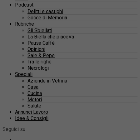
Podcast
Delitti e castighi
Gocce di Memoria
Rubriche
Gli Sbiellati
La Biella che piaceVa
Pausa Caffè
Opinioni
Sale & Pepe
Tra le righe
Necrologi
Speciali
Aziende in Vetrina
Casa
Cucina
Motori
Salute
Annunci Lavoro
Idee & Consigli
Seguici su