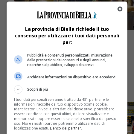
La provincia di Biella richiede il tuo
consenso per utilizzare i tuoi dati personali
per:
Pubblicità e contenuti personalizzati, misurazione
Sport
4 anni fa
delle prestazioni dei contenuti e degli annunci,
ricerche sul pubblico, sviluppo di servizi
L’Edilnol è pronta per il rush finale
Archiviare informazioni su dispositivo e/o accedervi
Week-end di “riposo” per Pallacanestro Biella, in
Scopri di più
campo mercoledì a Pistoia
I tuoi dati personali verranno trattati da 431 partner e le
informazioni raccolte dal tuo dispositivo (come cookie,
identificatori univoci e altri dati del dispositivo) potrebbero
essere condivise con questi ultimi, da loro visualizzate e
memorizzate oppure essere usate nello specifico da questo
sito. Noi e i nostri partner potremmo utilizzare dati di
localizzazione esatti.
Elenco dei partner
.