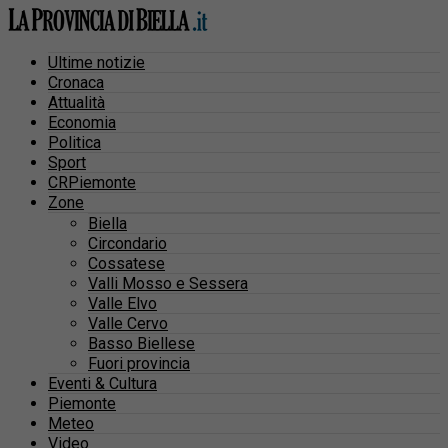
Ultime notizie
Cronaca
Attualità
Economia
Politica
Sport
CRPiemonte
Zone
Biella
Circondario
Cossatese
Valli Mosso e Sessera
Valle Elvo
Valle Cervo
Basso Biellese
Fuori provincia
Eventi & Cultura
Piemonte
Meteo
Video