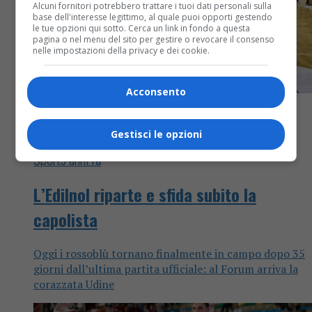
Alcuni fornitori potrebbero trattare i tuoi dati personali sulla
base dell'interesse legittimo, al quale puoi opporti gestendo
le tue opzioni qui sotto. Cerca un link in fondo a questa
pagina o nel menu del sito per gestire o revocare il consenso
nelle impostazioni della privacy e dei cookie.
Acconsento
Gestisci le opzioni
Sport
5 anni fa
L’Edilnol riparte e sfida subito la
capolista
Oggi i rossoblù tornano finalmente in campo dopo 35
giorni dall’ultima partita ufficiale: al Forum arriva la
corazzata Udine