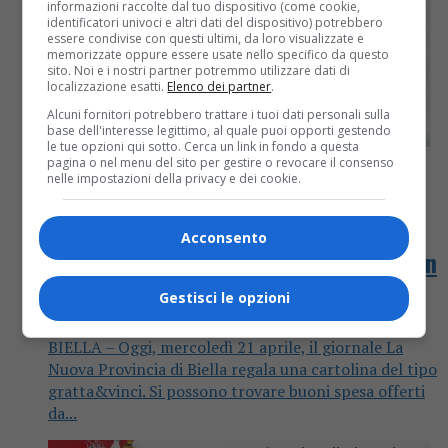
informazioni raccolte dal tuo dispositivo (come cookie,
identificatori univoci e altri dati del dispositivo) potrebbero
essere condivise con questi ultimi, da loro visualizzate e
memorizzate oppure essere usate nello specifico da questo
sito. Noi e i nostri partner potremmo utilizzare dati di
localizzazione esatti.
Elenco dei partner
.
Alcuni fornitori potrebbero trattare i tuoi dati personali sulla
base dell'interesse legittimo, al quale puoi opporti gestendo
le tue opzioni qui sotto. Cerca un link in fondo a questa
pagina o nel menu del sito per gestire o revocare il consenso
nelle impostazioni della privacy e dei cookie.
Attualità
5 anni fa
Acconsento
Oggi con La Nuova Provincia di Biella in
regalo gratta e vinci la spesa
Gestisci le opzioni
BIELLA – Oggi, mercoledì 21 aprile, il giornale La
Nuova Provincia di Biella regala una cartolina del tipo
gratta&vinci. Si possono trovare buoni spesa offerti
da...