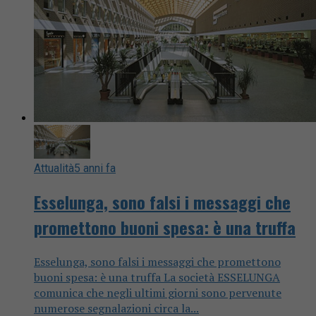
Attualità
5 anni fa
Esselunga, sono falsi i messaggi che
promettono buoni spesa: è una truffa
Esselunga, sono falsi i messaggi che promettono
buoni spesa: è una truffa La società ESSELUNGA
comunica che negli ultimi giorni sono pervenute
numerose segnalazioni circa la...