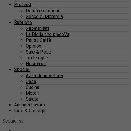
Podcast
Delitti e castighi
Gocce di Memoria
Rubriche
Gli Sbiellati
La Biella che piaceVa
Pausa Caffè
Opinioni
Sale & Pepe
Tra le righe
Necrologi
Speciali
Aziende in Vetrina
Casa
Cucina
Motori
Salute
Annunci Lavoro
Idee & Consigli
Seguici su