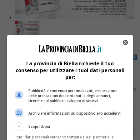
Attualità
5 anni fa
Domani con La Nuova Provincia di Biella
La provincia di Biella richiede il tuo
in regalo gratta e vinci la spesa
consenso per utilizzare i tuoi dati personali
per:
BIELLA – Domani, sabato 23 aprile, il giornale La
Nuova Provincia di Biella regala una cartolina del tipo
Pubblicità e contenuti personalizzati, misurazione
gratta&vinci. Si possono trovare buoni spesa offerti
delle prestazioni dei contenuti e degli annunci,
ricerche sul pubblico, sviluppo di servizi
da...
Archiviare informazioni su dispositivo e/o accedervi
Scopri di più
I tuoi dati personali verranno trattati da 431 partner e le