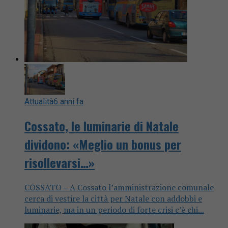
Attualità
6 anni fa
Cossato, le luminarie di Natale
dividono: «Meglio un bonus per
risollevarsi…»
COSSATO – A Cossato l’amministrazione comunale
cerca di vestire la città per Natale con addobbi e
luminarie, ma in un periodo di forte crisi c’è chi...