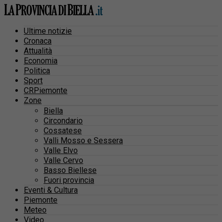
Ultime notizie
Cronaca
Attualità
Economia
Politica
Sport
CRPiemonte
Zone
Biella
Circondario
Cossatese
Valli Mosso e Sessera
Valle Elvo
Valle Cervo
Basso Biellese
Fuori provincia
Eventi & Cultura
Piemonte
Meteo
Video