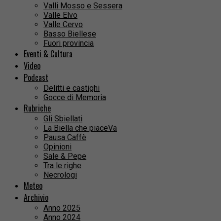
Valli Mosso e Sessera
Valle Elvo
Valle Cervo
Basso Biellese
Fuori provincia
Eventi & Cultura
Video
Podcast
Delitti e castighi
Gocce di Memoria
Rubriche
Gli Sbiellati
La Biella che piaceVa
Pausa Caffè
Opinioni
Sale & Pepe
Tra le righe
Necrologi
Meteo
Archivio
Anno 2025
Anno 2024