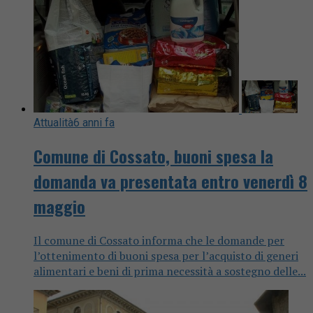
Attualità
6 anni fa
Comune di Cossato, buoni spesa la
domanda va presentata entro venerdì 8
maggio
Il comune di Cossato informa che le domande per
l’ottenimento di buoni spesa per l’acquisto di generi
alimentari e beni di prima necessità a sostegno delle...