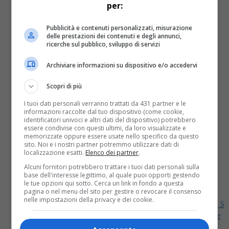
per:
Pubblicità e contenuti personalizzati, misurazione
delle prestazioni dei contenuti e degli annunci,
ricerche sul pubblico, sviluppo di servizi
Archiviare informazioni su dispositivo e/o accedervi
Scopri di più
I tuoi dati personali verranno trattati da 431 partner e le
informazioni raccolte dal tuo dispositivo (come cookie,
Attualità
7 anni fa
identificatori univoci e altri dati del dispositivo) potrebbero
essere condivise con questi ultimi, da loro visualizzate e
memorizzate oppure essere usate nello specifico da questo
Smog traffico oggi e domani divieto
sito. Noi e i nostri partner potremmo utilizzare dati di
localizzazione esatti.
Elenco dei partner
.
per i diesel Euro 5 a Torino e
Alcuni fornitori potrebbero trattare i tuoi dati personali sulla
Alessandria
base dell'interesse legittimo, al quale puoi opporti gestendo
le tue opzioni qui sotto. Cerca un link in fondo a questa
pagina o nel menu del sito per gestire o revocare il consenso
nelle impostazioni della privacy e dei cookie.
Smog traffico oggi e domani divieto per i diesel Euro 5
a Torino e Alessandria Oggi e domani, dalle ore 8 alle
19, i diesel Euro 5 non...