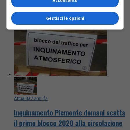
Acconsento
Gestisci le opzioni
Attualità
7 anni fa
Inquinamento Piemonte domani scatta
il primo blocco 2020 alla circolazione