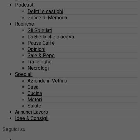
Podcast
Delitti e castighi
Gocce di Memoria
Rubriche
Gli Sbiellati
La Biella che piaceVa
Pausa Caffè
Opinioni
Sale & Pepe
Tra le righe
Necrologi
Speciali
Aziende in Vetrina
Casa
Cucina
Motori
Salute
Annunci Lavoro
Idee & Consigli
Seguici su