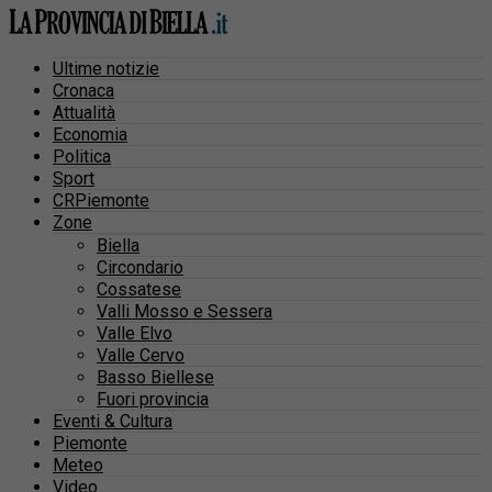
Ultime notizie
Cronaca
Attualità
Economia
Politica
Sport
CRPiemonte
Zone
Biella
Circondario
Cossatese
Valli Mosso e Sessera
Valle Elvo
Valle Cervo
Basso Biellese
Fuori provincia
Eventi & Cultura
Piemonte
Meteo
Video