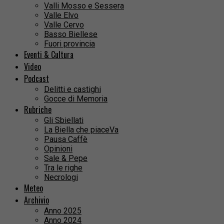
Valli Mosso e Sessera
Valle Elvo
Valle Cervo
Basso Biellese
Fuori provincia
Eventi & Cultura
Video
Podcast
Delitti e castighi
Gocce di Memoria
Rubriche
Gli Sbiellati
La Biella che piaceVa
Pausa Caffè
Opinioni
Sale & Pepe
Tra le righe
Necrologi
Meteo
Archivio
Anno 2025
Anno 2024