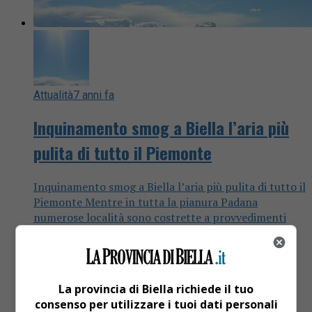
Attualità
7 anni fa
Inquinamento smog a Biella l’aria più
pulita di tutto il Piemonte
Inquinamento smog a Biella l’aria più pulita di tutto il
Piemonte Mentre in tutta la pianura Padana
numerose località sono costrette a provvedimenti
anti-smog per combattere...
La provincia di Biella richiede il tuo
consenso per utilizzare i tuoi dati personali