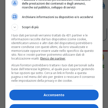
di sosta e limitazioni al traffico in città
delle prestazioni dei contenuti e degli annunci,
ricerche sul pubblico, sviluppo di servizi
In occasione delle manifestazioni per il centenario
Archiviare informazioni su dispositivo e/o accedervi
della sezione Alpini di Biella
Scopri di più
I tuoi dati personali verranno trattati da 431 partner e le
informazioni raccolte dal tuo dispositivo (come cookie,
identificatori univoci e altri dati del dispositivo) potrebbero
essere condivise con questi ultimi, da loro visualizzate e
memorizzate oppure essere usate nello specifico da questo
sito. Noi e i nostri partner potremmo utilizzare dati di
localizzazione esatti.
Elenco dei partner
.
Alcuni fornitori potrebbero trattare i tuoi dati personali sulla
base dell'interesse legittimo, al quale puoi opporti gestendo
le tue opzioni qui sotto. Cerca un link in fondo a questa
pagina o nel menu del sito per gestire o revocare il consenso
nelle impostazioni della privacy e dei cookie.
Acconsento