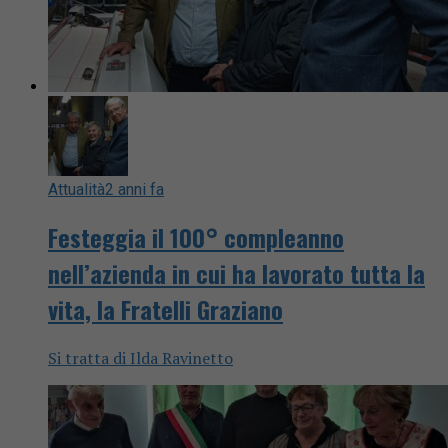
Attualità
2 anni fa
Festeggia il 100° compleanno
nell’azienda in cui ha lavorato tutta la
vita, la Fratelli Graziano
Si tratta di Ilda Ravinetto