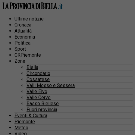
Ultime notizie
Cronaca
Attualità
Economia
Politica
Sport
CRPiemonte
Zone
Biella
Circondario
Cossatese
Valli Mosso e Sessera
Valle Elvo
Valle Cervo
Basso Biellese
Fuori provincia
Eventi & Cultura
Piemonte
Meteo
Video