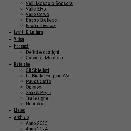
Valli Mosso e Sessera
Valle Elvo
Valle Cervo
Basso Biellese
Fuori provincia
Eventi & Cultura
Video
Podcast
Delitti e castighi
Gocce di Memoria
Rubriche
Gli Sbiellati
La Biella che piaceVa
Pausa Caffè
Opinioni
Sale & Pepe
Tra le righe
Necrologi
Meteo
Archivio
Anno 2025
Anno 2024