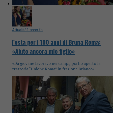
Attualità
1 anno fa
Festa per i 100 anni di Bruna Roma:
«Aiuto ancora mio figlio»
«Da giovane lavoravo nei campi, poi ho aperto la
trattoria “Unione Roma” in frazione Brianco»