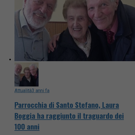
Attualità
3 anni fa
Parrocchia di Santo Stefano, Laura
Boggia ha raggiunto il traguardo dei
100 anni