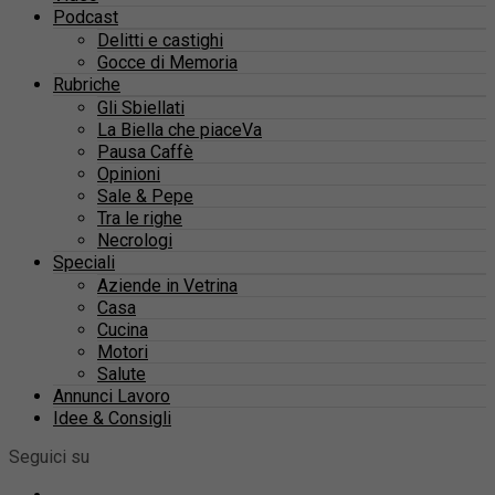
Podcast
Delitti e castighi
Gocce di Memoria
Rubriche
Gli Sbiellati
La Biella che piaceVa
Pausa Caffè
Opinioni
Sale & Pepe
Tra le righe
Necrologi
Speciali
Aziende in Vetrina
Casa
Cucina
Motori
Salute
Annunci Lavoro
Idee & Consigli
Seguici su