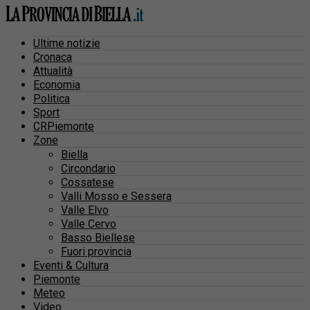
Ultime notizie
Cronaca
Attualità
Economia
Politica
Sport
CRPiemonte
Zone
Biella
Circondario
Cossatese
Valli Mosso e Sessera
Valle Elvo
Valle Cervo
Basso Biellese
Fuori provincia
Eventi & Cultura
Piemonte
Meteo
Video