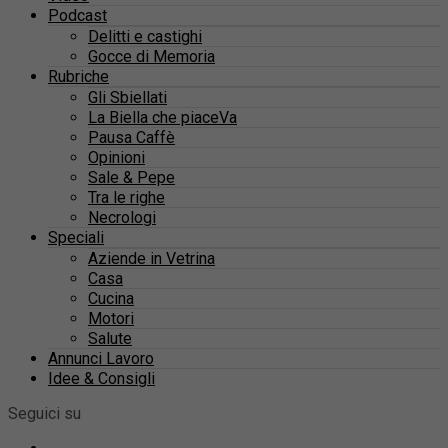
Podcast
Delitti e castighi
Gocce di Memoria
Rubriche
Gli Sbiellati
La Biella che piaceVa
Pausa Caffè
Opinioni
Sale & Pepe
Tra le righe
Necrologi
Speciali
Aziende in Vetrina
Casa
Cucina
Motori
Salute
Annunci Lavoro
Idee & Consigli
Seguici su