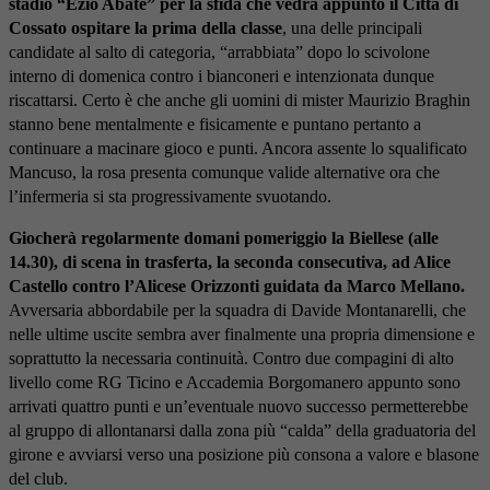
stadio “Ezio Abate” per la sfida che vedrà appunto il Città di
Cossato ospitare la prima della classe
, una delle principali
candidate al salto di categoria, “arrabbiata” dopo lo scivolone
interno di domenica contro i bianconeri e intenzionata dunque
riscattarsi. Certo è che anche gli uomini di mister Maurizio Braghin
stanno bene mentalmente e fisicamente e puntano pertanto a
continuare a macinare gioco e punti. Ancora assente lo squalificato
Mancuso, la rosa presenta comunque valide alternative ora che
l’infermeria si sta progressivamente svuotando.
Giocherà regolarmente domani pomeriggio la Biellese (alle
14.30), di scena in trasferta, la seconda consecutiva, ad Alice
Castello contro l’Alicese Orizzonti guidata da Marco Mellano.
Avversaria abbordabile per la squadra di Davide Montanarelli, che
nelle ultime uscite sembra aver finalmente una propria dimensione e
soprattutto la necessaria continuità. Contro due compagini di alto
livello come RG Ticino e Accademia Borgomanero appunto sono
arrivati quattro punti e un’eventuale nuovo successo permetterebbe
al gruppo di allontanarsi dalla zona più “calda” della graduatoria del
girone e avviarsi verso una posizione più consona a valore e blasone
del club.