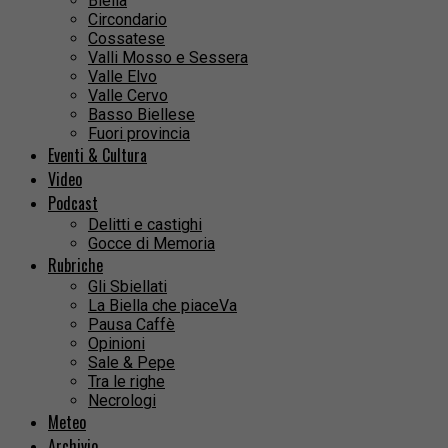
Biella
Circondario
Cossatese
Valli Mosso e Sessera
Valle Elvo
Valle Cervo
Basso Biellese
Fuori provincia
Eventi & Cultura
Video
Podcast
Delitti e castighi
Gocce di Memoria
Rubriche
Gli Sbiellati
La Biella che piaceVa
Pausa Caffè
Opinioni
Sale & Pepe
Tra le righe
Necrologi
Meteo
Archivio